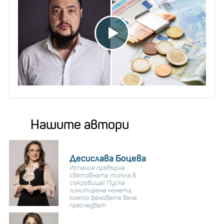
Нашите автори
Десислава Боцева
Испания превърна
световната титла в
съкровище! Пуска
лимитирана монета,
която феновете вече
преследват