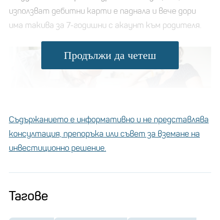
използват дебитни карти е паднала и вече дори
има такива за 7-годишни с акаунт към родителя.
Продължи да четеш
Съдържанието е информативно и не представлява
консултация, препоръка или съвет за вземане на
инвестиционно решение.
Снимка: iStock
Тагове
„Има предимства към това, че може да се зададе