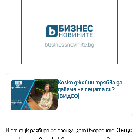
Колко джобни трябва да
даваме на децата си?
(ВИДЕО)
Защо
И от тук разбира се произлизат въпросите: