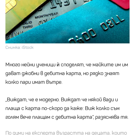
Снимка: iStock
Много нейни ученици ѝ споделят, че майките им им
дават джобни в дебитна карта, но рядко знаят
колко пари имат вътре.
„Виждат, че е модерно. Виждат че някой вади и
плаща с карта по-скоро да каже: Виж колко съм
голям вече плащам с дебитна карта“, разяснява тя.
По думи на експерта възрастта на децата, които