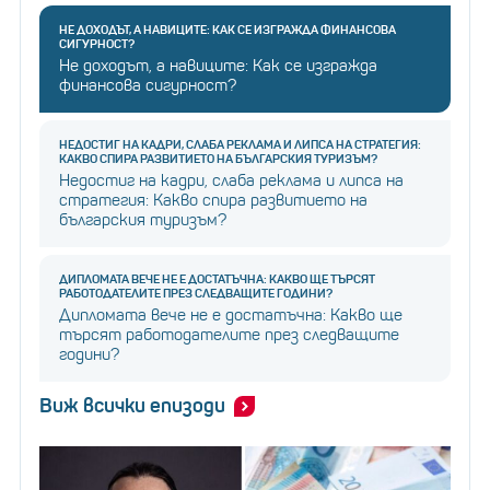
НЕ ДОХОДЪТ, А НАВИЦИТЕ: КАК СЕ ИЗГРАЖДА ФИНАНСОВА
СИГУРНОСТ?
Не доходът, а навиците: Как се изгражда
финансова сигурност?
НЕДОСТИГ НА КАДРИ, СЛАБА РЕКЛАМА И ЛИПСА НА СТРАТЕГИЯ:
КАКВО СПИРА РАЗВИТИЕТО НА БЪЛГАРСКИЯ ТУРИЗЪМ?
Недостиг на кадри, слаба реклама и липса на
стратегия: Какво спира развитието на
българския туризъм?
ДИПЛОМАТА ВЕЧЕ НЕ Е ДОСТАТЪЧНА: КАКВО ЩЕ ТЪРСЯТ
РАБОТОДАТЕЛИТЕ ПРЕЗ СЛЕДВАЩИТЕ ГОДИНИ?
Дипломата вече не е достатъчна: Какво ще
търсят работодателите през следващите
години?
Виж всички епизоди