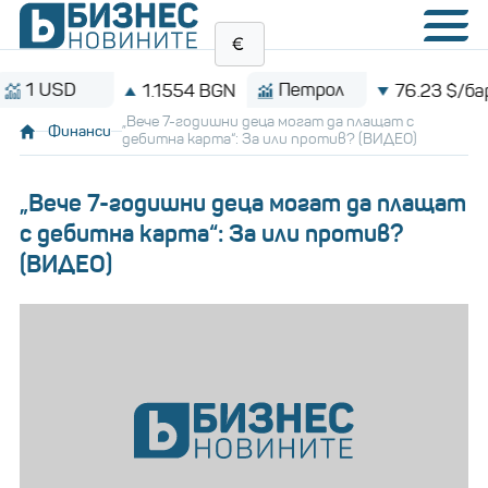
SD
Петрол
1.1554 BGN
76.23 $/барел
„Вече 7-годишни деца могат да плащат с
Финанси
дебитна карта“: За или против? (ВИДЕО)
„Вече 7-годишни деца могат да плащат
с дебитна карта“: За или против?
(ВИДЕО)