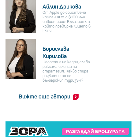
Айлин Дрикова
От Apple до собствена
компания със $100 млн.
инвестиции: Българинът,
който превърна лицето в
ключ
Борислава
Кирилова
Недостиг на кадри, слаба
реклама и липса на
стратегия: Какво спира
развитието на
българския туризъм?
Вижте още автори
РАЗГЛЕДАЙ БРОШУРАТА