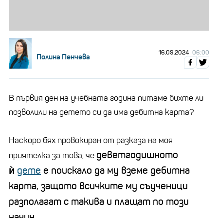
16.09.2024
06:00
Полина Пенчева
В първия ден на учебната година питаме бихте ли
позволили на детето си да има дебитна карта?
Наскоро бях провокиран от разказа на моя
деветгодишното
приятелка за това, че
ѝ
дете
е поискало да му вземе дебитна
карта, защото всичките му съученици
разполагат с такива и плащат по този
начин
.