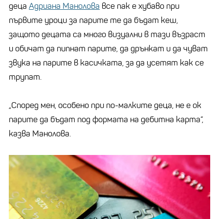
деца
Адриана Манолова
все пак е хубаво при
първите уроци за парите те да бъдат кеш,
защото децата са много визуални в тази възраст
и обичат да пипнат парите, да дрънкат и да чуват
звука на парите в касичката, за да усетят как се
трупат.
„Според мен, особено при по-малките деца, не е ок
парите да бъдат под формата на дебитна карта“,
казва Манолова.