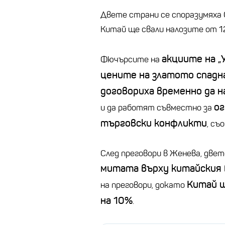
Двете страни се споразумяха
Китай ще свали налозите от 
акциите на „
Фючърсите на
цените на златото спадн
договориха временно да 
ог
и да работят съвместно за
търговски конфликти
, съ
След преговори в Женева, две
митата върху китайския 
Китай щ
на преговори, докато
на 10%
.