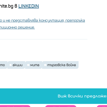
ite.bg в
LINKEDIN
 и не представлява консултация, препоръка
стиционно решение.
ато
акции
мита
търговска война
Виж всички предлож