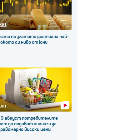
ВЯТ
ната на златото достигна най-
окото си ниво от юни
ВЯТ
 9 август потребителите
ат да подават сигнали за
правомерно високи цени