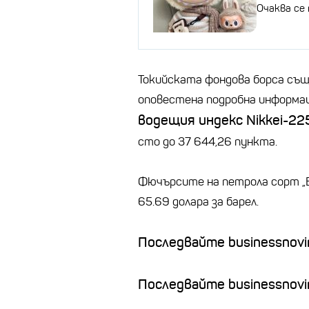
Очаква се
Токийската фондова борса същ
оповестена подробна информац
водещия индекс Nikkei-22
сто до 37 644,26 пункта.
Фючърсите на петрола сорт „Б
65.69 долара за барел.
Последвайте businessnovin
Последвайте businessnovi