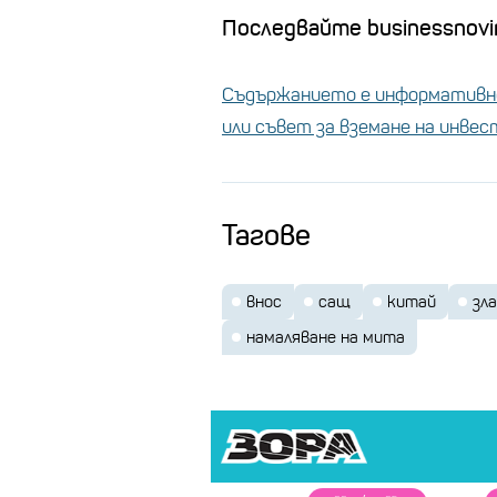
Последвайте businessnovin
Съдържанието е информативно
или съвет за вземане на инве
Тагове
внос
сащ
китай
зл
намаляване на мита