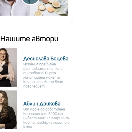
Нашите автори
Десислава Боцева
Испания превърна
световната титла в
съкровище! Пуска
лимитирана монета,
която феновете вече
преследват
Айлин Дрикова
От Apple до собствена
компания със $100 млн.
инвестиции: Българинът,
който превърна лицето в
ключ