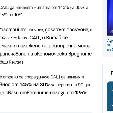
 САЩ да намалят митата от 145% на 30%, а
125% на 10%
Уолстрийт“
доларът поскъпна
скочиха,
, а
Ф
аха
САЩ и Китай се
, след като
Ад
намалят наложените реципрочни мита
100
съ
раничаване на икономически вредните
общи Reuters.
те страни се споразумяха САЩ да намалят
внос от 145% на 30%
за период от 90 дни
Н
е свали ответните налози от 125%