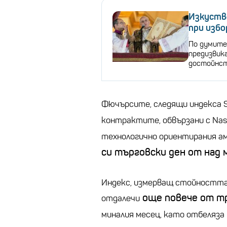
Изкуств
при избо
По думите
предизвик
достойнс
Фючърсите, следящи индекса S
контрактите, обвързани с Nas
технологично ориентирания а
си търговски ден от над 
Индекс, измерващ стойността 
още повече от т
отдалечи
миналия месец, като отбеляза