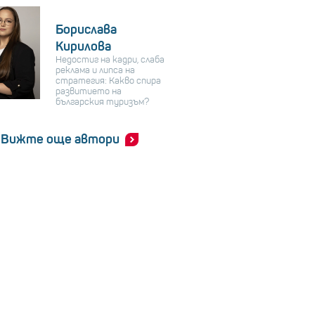
Борислава
Кирилова
Недостиг на кадри, слаба
реклама и липса на
стратегия: Какво спира
развитието на
българския туризъм?
Вижте още автори