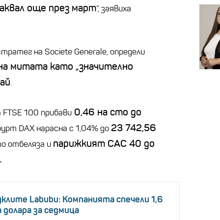
чаквал още през март
“, заявиха
тратег на Societe Generale, определи
на митата като „значително
тай
.
0,46 на сто до
 FTSE 100 прибави
23 742,56
фурт DAX нарасна с 1,04% до
парижкият САС 40 до
то отбеляза и
А.
уклите Labubu: Компанията спечели 1,6
 долара за седмица