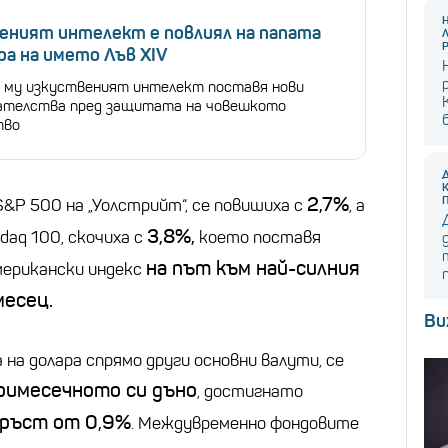
еният интелект е повлиял на папата
ра на името Лъв XIV
 му изкуственият интелект поставя нови
ателства пред защитата на човешкото
тво
2,7%
&P 500 на „Уолстрийт“, се повишиха с
, а
3,8%,
daq 100, скочиха с
което поставя
на път към най-силния
мерикански индекс
месец.
Ви
на долара спрямо други основни валути, се
римесечното си дъно
, достигнато
ръст от 0,9%
. Междувременно фондовите