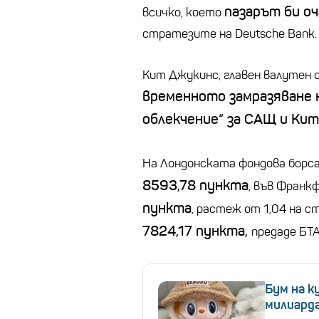
пазарът би о
всичко, което
стратезите на Deutsche Bank.
Кит Джукинс, главен валутен с
временното замразяване 
облекчение“ за САЩ и Ки
На Лондонската фондова борса
8593,78 пункта
, във Франк
пункта
, растеж от 1,04 на с
7824,17 пункта,
предаде БТ
Бум на к
милиарда