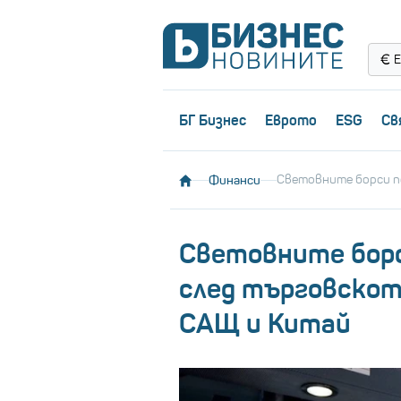
Е
БГ Бизнес
Еврото
ESG
Св
Финанси
Световните борси п
Световните борс
след търговскот
САЩ и Китай