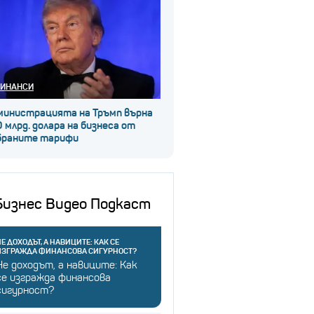
ИНАНСИ
министрацията на Тръмп върна
 млрд. долара на бизнеса от
браните тарифи
Бизнес Видео Подкаст
Е ДОХОДЪТ, А НАВИЦИТЕ: КАК СЕ
ИЗГРАЖДА ФИНАНСОВА СИГУРНОСТ?
Не доходът, а навиците: Как
се изгражда финансова
сигурност?