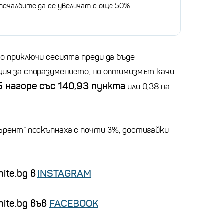
 печалбите да се увеличат с oще 50%
о приключи сесията преди да бъде
ия за споразумението, но оптимизмът качи
5 нагоре със 140,93 пункта
или 0,38 на
рент“ поскъпнаха с почти 3%, достигайки
ite.bg в
INSTAGRAM
nite.bg във
FACEBOOK