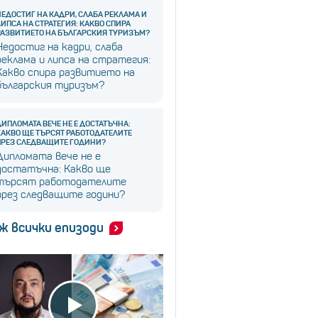
НЕДОСТИГ НА КАДРИ, СЛАБА РЕКЛАМА И
ЛИПСА НА СТРАТЕГИЯ: КАКВО СПИРА
РАЗВИТИЕТО НА БЪЛГАРСКИЯ ТУРИЗЪМ?
Недостиг на кадри, слаба
реклама и липса на стратегия:
Какво спира развитието на
българския туризъм?
ДИПЛОМАТА ВЕЧЕ НЕ Е ДОСТАТЪЧНА:
КАКВО ЩЕ ТЪРСЯТ РАБОТОДАТЕЛИТЕ
ПРЕЗ СЛЕДВАЩИТЕ ГОДИНИ?
Дипломата вече не е
достатъчна: Какво ще
търсят работодателите
през следващите години?
ж всички епизоди