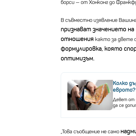
борси — от Хонконг до Франк
В съвместно изявление Вашинг
признават значението на
отношения
както за двете 
формулировка, която спор
оптимизъм.
Колко дъ
еврото?
Девет от 
да се доп
надм
„Това съобщение не само