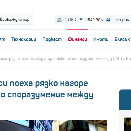
врокалкулатор
ят
Технологии
Пoдкаст
Финанси
Имоти
Блясък
оеха рязко нагоре след търговското споразумение между САЩ и К
и поеха рязко нагоре
о споразумение между