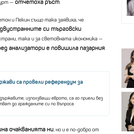
отчетоха ръст
фурт —
.
тон и Пекин също така заявиха, че
 двустранните си търговски
страни, така и за световната икономика —
ед анализатори е повишила пазарния
ржави са провели референдум за
държавите, използващи еврото, са го приели без
итват до гражданите си по въпроса
ина очакванията ни
, но и е по-добро от