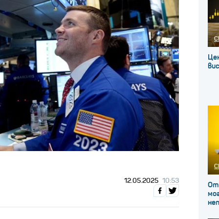
С
Це
вис
С
12.05.2025
10:53
От
мог
не