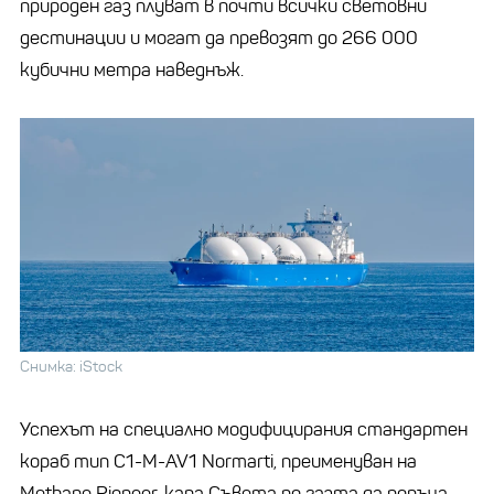
природен газ плуват в почти всички световни
дестинации и могат да превозят до 266 000
кубични метра наведнъж.
Снимка: iStock
Успехът на специално модифицирания стандартен
кораб тип C1-M-AV1 Normarti, преименуван на
Methane Pioneer, кара Съвета по газта да поръча