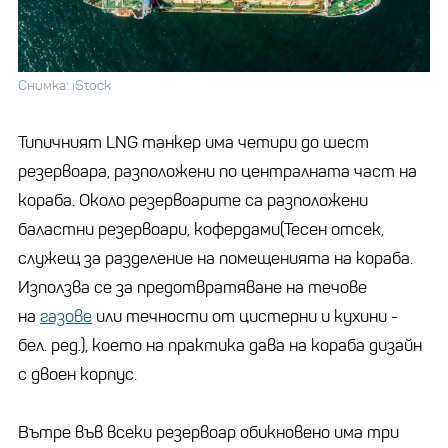
Снимка: iStock
Типичният LNG танкер има четири до шест
резервоара, разположени по централната част на
кораба. Около резервоарите са разположени
баластни резервоари, кофердами(Тесен отсек,
служещ за разделение на помещенията на кораба.
Използва се за предотвратяване на течове
на
газове
или течности от цистерни и кухини -
бел. ред.), което на практика дава на кораба дизайн
с двоен корпус.
Вътре във всеки резервоар обикновено има три