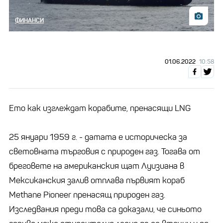
ФИНАНСИ
01.06.2022
10:58
Ето как изглеждат корабите, пренасящи LNG
25 януари 1959 г. - датата е историческа за
световната търговия с природен газ. Тогава от
бреговете на американския щат Луизиана в
Мексиканския залив отплава първият кораб
Methane Pioneer пренасящ природен газ.
Изследвания преди това са доказали, че синьото