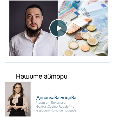
Нашите автори
Десислава Боцева
Част от вилата от
филма „Casino Royale“ на
езерото Комо се продава