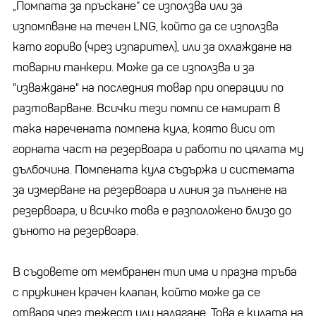
„Помпата за пръскане“ се използва или за
изпомпване на течен LNG, който да се използва
като гориво (чрез изпарител), или за охлаждане на
товарни танкери. Може да се използва и за
"изваждане" на последния товар при операции по
разтоварване. Всички тези помпи се намират в
така наречената помпена кула, която виси от
горната част на резервоара и работи по цялата му
дълбочина. Помпената кула съдържа и системата
за измерване на резервоара и линия за пълнене на
резервоара, и всичко това е разположено близо до
дъното на резервоара.
В съдовете от мембранен тип има и празна тръба
с пружинен крачен клапан, който може да се
отваря чрез тежест или налягане. Това е кулата на