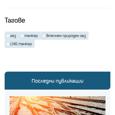
Тагове
газ
танкер
втечнен природен газ
LNG танкер
Последни публикации