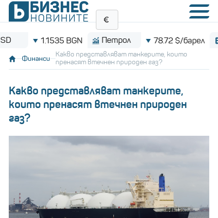
Петрол
Bitcoi
1.1535 BGN
78.72 $/барел
Какво представляват танкерите, които
Финанси
пренасят втечнен природен газ?
Какво представляват танкерите,
които пренасят втечнен природен
газ?