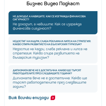
Бизнес Видео Подкаст
НЕ ДОХОДЪТ, А НАВИЦИТЕ: КАК СЕ ИЗГРАЖДА ФИНАНСОВА
СИГУРНОСТ?
Не доходът, а навиците: Как се изгражда
финансова сигурност?
НЕДОСТИГ НА КАДРИ, СЛАБА РЕКЛАМА И ЛИПСА НА СТРАТЕГИЯ:
КАКВО СПИРА РАЗВИТИЕТО НА БЪЛГАРСКИЯ ТУРИЗЪМ?
Недостиг на кадри, слаба реклама и липса на
стратегия: Какво спира развитието на
българския туризъм?
ДИПЛОМАТА ВЕЧЕ НЕ Е ДОСТАТЪЧНА: КАКВО ЩЕ ТЪРСЯТ
РАБОТОДАТЕЛИТЕ ПРЕЗ СЛЕДВАЩИТЕ ГОДИНИ?
Дипломата вече не е достатъчна: Какво ще
търсят работодателите през следващите
години?
Виж всички епизоди