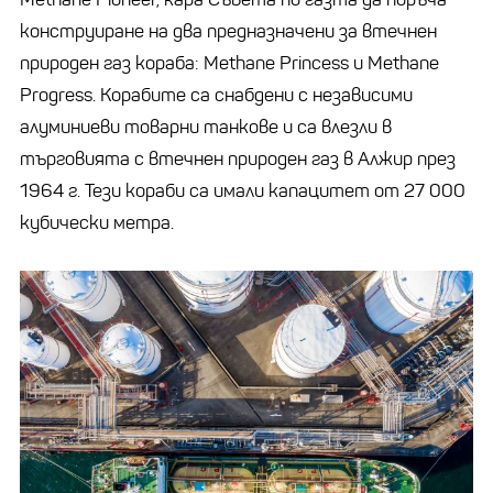
конструиране на два предназначени за втечнен
природен газ кораба: Methane Princess и Methane
Progress. Корабите са снабдени с независими
алуминиеви товарни танкове и са влезли в
търговията с втечнен природен газ в Алжир през
1964 г. Тези кораби са имали капацитет от 27 000
кубически метра.