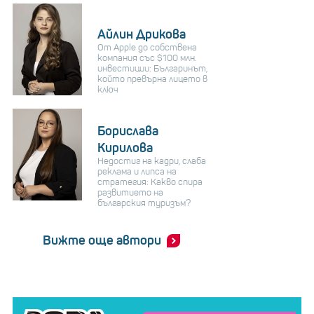
Айлин Дрикова
От Apple до собствена
компания със $100 млн.
инвестиции: Българинът,
който превърна лицето в
ключ
Борислава
Кирилова
Недостиг на кадри, слаба
реклама и липса на
стратегия: Какво спира
развитието на
българския туризъм?
Вижте още автори