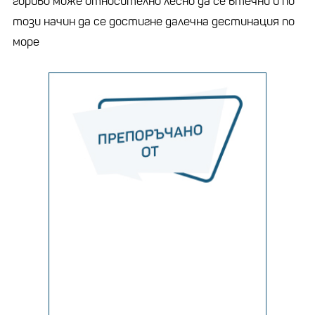
гориво може относително лесно да се втечни и по
този начин да се достигне далечна дестинация по
море