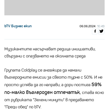
bTV Бизнес екип
06.06.2024
10:49
Музикантите насърчават редица инициативи,
свързани с опазването на околната среда
Групата Coldplay се ангажира да намали
въглеродните емисии за свеото турне с 50%. И не
59%
просто успява да го направи, а дори постига
по-малко въглероден отпечатък,
става ясно
от рубриката "Зелени минути" в предаването
"Преди обед" по bTV.