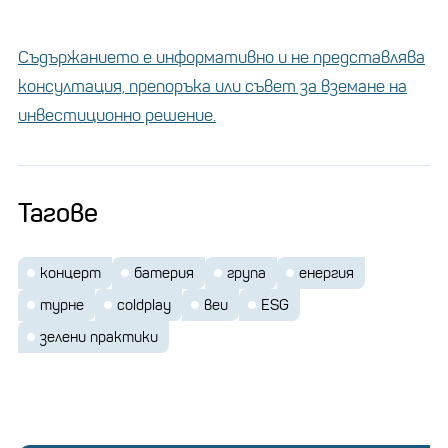
Каузата на Coldplay - за всеки продаден билет -
7 млн.
едно засадено дърво. И така до момента
Съдържанието е информативно и не представлява
дървета
са посадени в различни държави по
консултация, препоръка или съвет за вземане на
света. В 24 държави е възстановена земя, което
инвестиционно решение.
се равнява на 10 000 хектара или 3861 Central
Park-a в Ню Йорк.
Тагове
концерт
батерия
група
енергия
турне
coldplay
веи
ESG
зелени практики