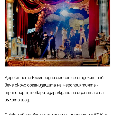
Директните въглеродни емисии се отделят най-
вече около организацита на мероприятията -
транспорт, товари, изграждане на сцената и на
цялото шоу.
Colplay обещават намаление на емисиите с 50%, а