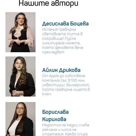
Нашите автори
Десислава Боцева
Испания превърна
световната титла в
съкровище! Пуска
лимитирана монета,
която феновете вече
преследват
Айлин Дрикова
От Apple до собствена
компания със $100 млн.
инвестиции: Българинът,
който превърна лицето в
ключ
Борислава
Кирилова
Недостиг на кадри, слаба
реклама и липса на
стратегия: Какво спира