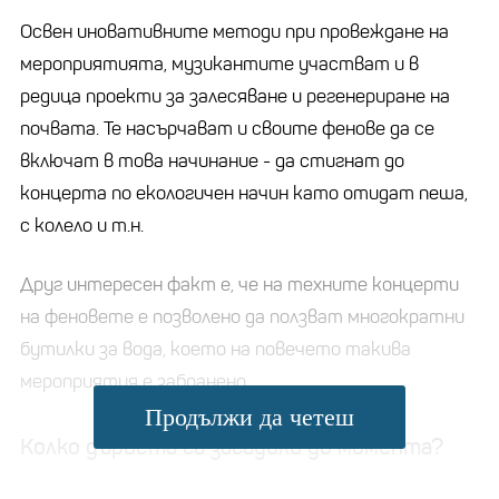
Освен иновативните методи при провеждане на
мероприятията, музикантите участват и в
редица проекти за залесяване и регенериране на
почвата. Те насърчават и своите фенове да се
включат в това начинание - да стигнат до
концерта по екологичен начин като отидат пеша,
с колело и т.н.
Друг интересен факт е, че на техните концерти
на феновете е позволено да ползват многократни
бутилки за вода, което на повечето такива
мероприятия е забранено.
Продължи да четеш
Колко дървета са засадили до момента?