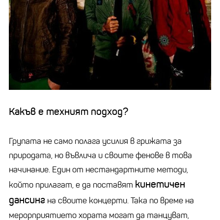
Какъв е техният подход?
Групата не само полага усилия в грижата за
природата, но въвлича и своите фенове в това
начинание. Един от нестандартните методи,
кинетичен
който прилагат, е да поставят
дансинг
на своите концерти. Така по време на
мерорприятието хората могат да танцуват,