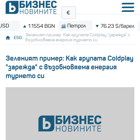
Петрол
Bitco
1.1554 BGN
76.23 $/барел
Зеленият пример: Как групата Coldplay "зарежда" с
ESG
възобновяема енергия турнето си
Зеленият пример: Как групата Coldplay
"зарежда" с възобновяема енергия
турнето си