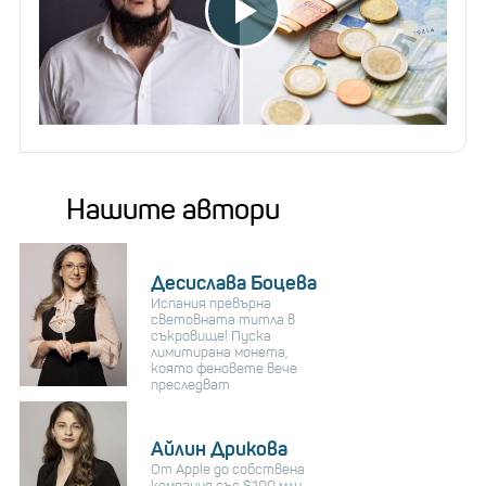
Нашите автори
Десислава Боцева
Испания превърна
световната титла в
съкровище! Пуска
лимитирана монета,
която феновете вече
преследват
Айлин Дрикова
От Apple до собствена