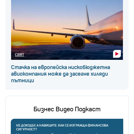
СВЯТ
Стачка на европейска нискобюджетна
авиокомпания може да засегне хиляди
пътници
Бизнес Видео Подкаст
НЕ ДОХОДЪТ, А НАВИЦИТЕ: КАК СЕ ИЗГРАЖДА ФИНАНСОВА
СИГУРНОСТ?