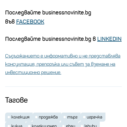
Последвайте businessnovinite.bg
във
FACEBOOK
Последвайте businessnovinite.bg в
LINKEDIN
Съдържанието е информативно и не представлява
консултация, препоръка или съвет за вземане на
инвестиционно решение.
Тагове
колекция
продажба
търг
играчка
кукла
колекционер
ebay
labubu