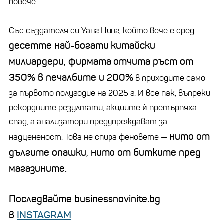
повече.
Със създателя си
Уанг
Нинг
, който вече е сред
десетте най-богати китайски
милиардери, фирмата отчита ръст от
350% в печалбите и 200%
в приходите само
за първото полугодие на 2025 г. И все пак, въпреки
рекордните резултати, акциите ѝ претърпяха
спад, а анализатори предупреждават за
нито от
надцененост
. Това не спира феновете
—
дългите опашки, нито от битките пред
магазините.
Последвайте businessnovinite.bg
в
INSTAGRAM