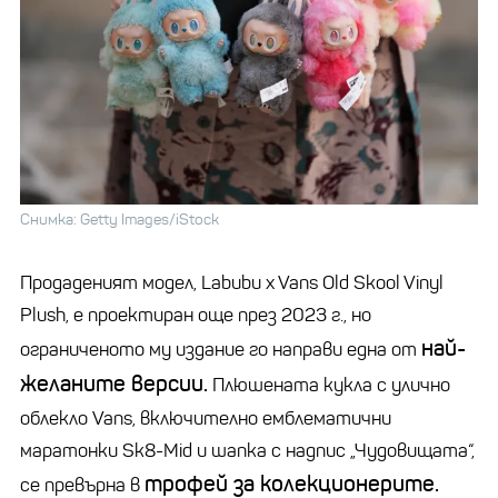
Снимка: Getty Images/iStock
Продаденият модел,
Labubu
x
Vans
Old
Skool
Vinyl
Plush
, е проектиран още през 2023 г., но
най-
ограниченото му издание го направи една от
желаните версии.
Плюшената кукла с улично
облекло
Vans
, включително емблематични
маратонки Sk8-Mid и шапка с надпис
„
Чудовищата“,
трофей за колекционерите.
се превърна в