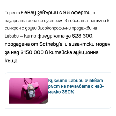
eBay завърши с 96 оферти,
Търгът в
а
пазарната цена се изстреля в небесата, напълно в
синхрон с други
високопрофилни
продажби на
като фигурката за $28 300,
Labubu
—
продадена от
Sotheby’s
, и гигантски модел
за над $150 000 в китайска аукционна
къща.
Kуклите Labubu очакват
ръст на печалбата с най-
малко 350%