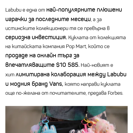
най-популярните плюшени
Labubu е една от
играчки за последните месеци
, а за
истинските колекционери тя се превърна в
сериозна инвестиция.
Куклата
от колекцията
на китайската компания
Pop
Mart, който се
продаде на онлайн търг за
впечатляващите $10 585.
Най-новият е
лимитирана колаборация между
Labubu
хит
и модния бранд
Vans,
която направи куклата
още по-желана от почитателите
, предава F
orbes.