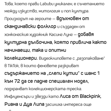
Това, което прави
Labubu
уникален, е съчетанието
между изкуство, митология и поп култура.
вдъхновен от
Произходът на героите
—
скандинавски фолклор
и създаден от
добавя
хонконгския художник
Касинг
Лунг
—
културна дълбочина, която привлича както
начинаещи, така и опитни
колекционери.
Видеоклиповете с
„
разопаковане“
в
TikTok
, в които феновете разкриват
съдържанието на
„
слепи кутии“ с шанс 1
към 72 да се падне специален модел,
подхранват колекционерската треска.
Лиса от
Blackpink
,
Инфлуенсъри
и звезди като
Риана и
Дуа
Липа
засилиха интереса още