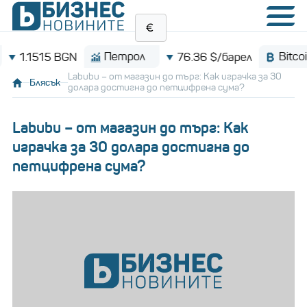
Петрол
Bitcoin
1515 BGN
76.36 $/барел
Labubu – от магазин до търг: Как играчка за 30
Блясък
долара достигна до петцифрена сума?
Labubu – от магазин до търг: Как
играчка за 30 долара достигна до
петцифрена сума?