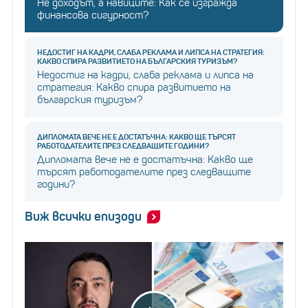
Не доходът, а навиците: Как се изгражда
финансова сигурност?
НЕДОСТИГ НА КАДРИ, СЛАБА РЕКЛАМА И ЛИПСА НА СТРАТЕГИЯ:
КАКВО СПИРА РАЗВИТИЕТО НА БЪЛГАРСКИЯ ТУРИЗЪМ?
Недостиг на кадри, слаба реклама и липса на
стратегия: Какво спира развитието на
българския туризъм?
ДИПЛОМАТА ВЕЧЕ НЕ Е ДОСТАТЪЧНА: КАКВО ЩЕ ТЪРСЯТ
РАБОТОДАТЕЛИТЕ ПРЕЗ СЛЕДВАЩИТЕ ГОДИНИ?
Дипломата вече не е достатъчна: Какво ще
търсят работодателите през следващите
години?
Виж всички епизоди