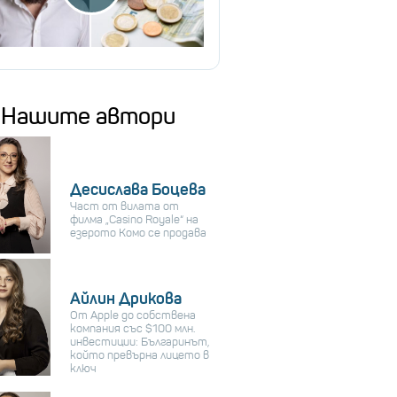
Нашите автори
Десислава Боцева
Част от вилата от
филма „Casino Royale“ на
езерото Комо се продава
Айлин Дрикова
От Apple до собствена
компания със $100 млн.
инвестиции: Българинът,
който превърна лицето в
ключ