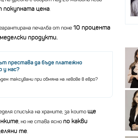
т покупната цена
.
10 процента
гарантирана печалба от поне
емеделски продукти.
вът престава да бъде платежно
 у нас?
дем таксувани при обмяна на левове в евро?
ще
деля списъка на храните, за които
енките
по какви
, но не става ясно
деляни те
.