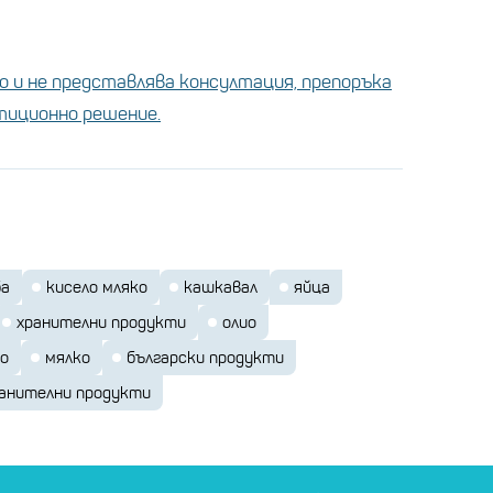
 и не представлява консултация, препоръка
стиционно решение.
ба
кисело мляко
кашкавал
яйца
хранителни продукти
олио
ко
мялко
български продукти
ранителни продукти