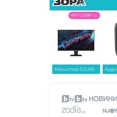
279
99
€
/
547
62
лв.
115
99
€
/
226
86
лв.
Готварска печка (ток) Crown 50C3MA , Бял , Керамични...
Монитор GIGABYTE GS25F2 , 24.50...