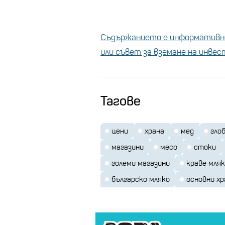
Съдържанието е информативно
или съвет за вземане на инве
Тагове
цени
храна
мед
гло
магазини
месо
стоки
големи магазини
краве мля
българско мляко
основни х