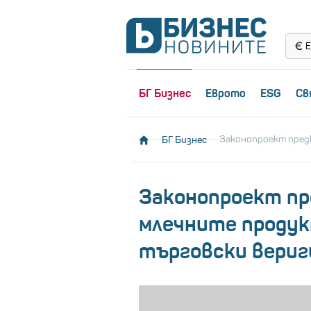
Е
БГ Бизнес
Еврото
ESG
Св
БГ Бизнес
Законопроект пред
Законопроект п
млечните продук
търговски вериги