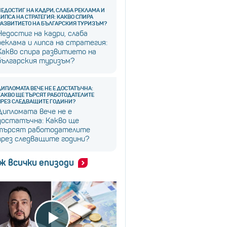
НЕДОСТИГ НА КАДРИ, СЛАБА РЕКЛАМА И
ЛИПСА НА СТРАТЕГИЯ: КАКВО СПИРА
РАЗВИТИЕТО НА БЪЛГАРСКИЯ ТУРИЗЪМ?
Недостиг на кадри, слаба
реклама и липса на стратегия:
Какво спира развитието на
българския туризъм?
ДИПЛОМАТА ВЕЧЕ НЕ Е ДОСТАТЪЧНА:
КАКВО ЩЕ ТЪРСЯТ РАБОТОДАТЕЛИТЕ
ПРЕЗ СЛЕДВАЩИТЕ ГОДИНИ?
Дипломата вече не е
достатъчна: Какво ще
търсят работодателите
през следващите години?
ж всички епизоди