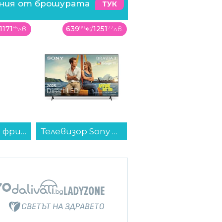
ения от брошурата
ТУК
1171
55
лв.
639
99
€
/
1251
72
лв.
98
99
€
/
193
61
лв.
Хладилник с фризер Samsung RB38C600CS9/EF , 390 l, C , No Frost , Инокс...
Телевизор Sony K55S35B , 139 см, 3840x2160 UHD-4K , 55 inch, Android , LED , Smart TV...
Преса за коса Remington AS8930 AIRvive , 135 W...