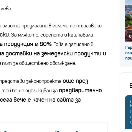
 лева
и олиото, предлагани в големите търговски
ски
. За млякото, сиренето и кашкавала
С
а продукция е 80%
. Това е записано в
Гъ
на доставки на земеделски продукти и
пла
пр
ри път за обществено обсъждане.
още през
 представи законопроекта
предварително
и той беше публикуван за
ега вече е качен на сайта за
Н
.