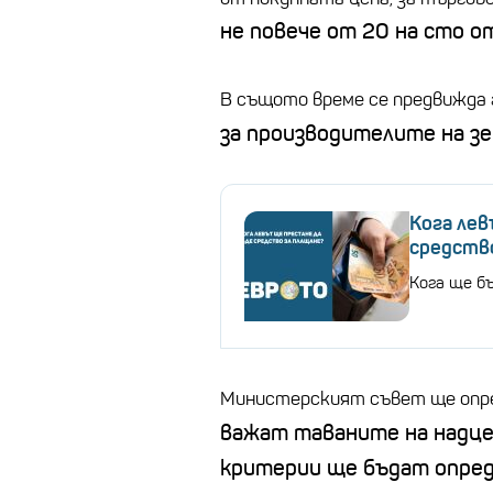
не повече от 20 на сто о
В същото време се предвижда 
за производителите на з
Кога ле
средство
Кога ще бъ
Министерският съвет ще опре
важат таваните на надц
критерии ще бъдат опре