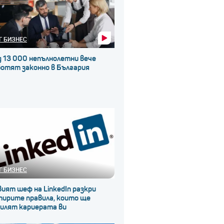
Г БИЗНЕС
д 13 000 непълнолетни вече
ботят законно в България
Г БИЗНЕС
ият шеф на LinkedIn разкри
тирите правила, които ще
силят кариерата ви