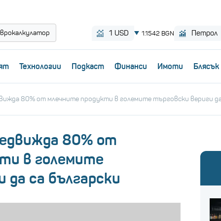
врокалкулатор
ят
Технологии
Пoдкаст
Финанси
Имоти
Блясък
вижда 80% от млечните продукти в големите търговски вериги да
редвижда 80% от
ти в големите
 да са български