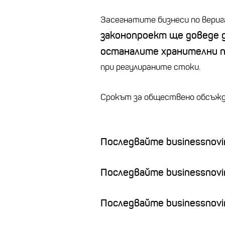
Засегнатите бизнеси по вериг
законопроект ще доведе д
останалите хранителни 
при регулираните стоки.
Срокът за обществено обсъж
Последвайте businessnovin
Последвайте businessnovi
Последвайте businessnovin