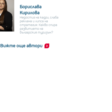
Борислава
Кирилова
Недостиг на кадри, слаба
реклама и липса на
стратегия: Какво спира
развитието на
българския туризъм?
Вижте още автори