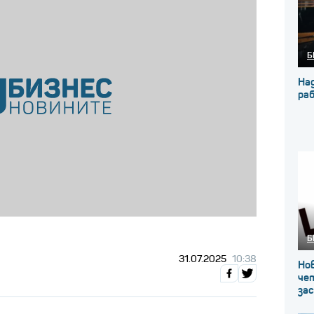
Б
На
ра
Б
31.07.2025
10:38
Нов
че
за