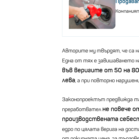
Продават
Компаният
Авторите му твърдят, че са 
Една от тях е завишаването н
във веригите от 50 на 80
лева
, а при повторно нарушен
Законопроектът предвижда т
не повече о
преработвател
производствената себес
едро по цялата верига на дос
от покупната цена, за търгове