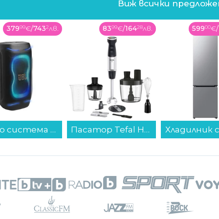
Виж всички предлож
379
99
€
/
743
2
лв.
83
99
€
/
164
28
лв.
599
00
€
/
Аудио система JBL Partybox 130 BLK...
Пасатор Tefal HB67G830 , 1000 W, 500/800...