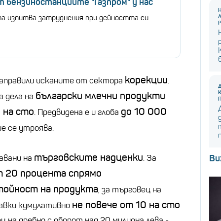
 бензиностанциите "Газпром" у нас
а изпитва затруднения при дейността си
корекции
направили исканите от сектора
.
български млечни продукти
а дела на
 на сто
до 10 000
. Предвидена е и глоба
ие се утроява.
търговските надценки
авани на
. За
Ви
т 20 процента спрямо
тойност на продукта
, за търговец на
не повече от 10 на сто
тавки кумулативно
ц на дребно с оборот над 20 милиона лева -