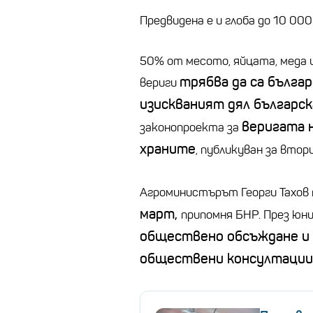
Предвидена е и глоба до 10 000
50% от месото, яйцата, меда 
трябва да са българ
вериги
изискваният дял българск
веригата 
законопроекта за
храните
, публикуван за вто
Агроминистърът Георги Тахов
март,
припомня БНР. През юн
обществено обсъждане и с
обществени консултации