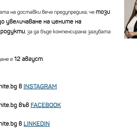
този
ата на доставки вече предупредиха, че
о увеличаване на цените на
продукти
, за да бъде компенсирана загубата
12 август
дане е
.
ite.bg в
INSTAGRAM
nite.bg във
FACEBOOK
ite.bg в
LINKEDIN