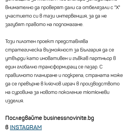
внимателно да проверят дали са отбелязали с "Х"
участието си в тази интервенция, за да не
загубят правото на подпомагане.
Този пилотен проект представлява
стратегическа възможност за България да се
утвърди като иновативен и гъвкав партньор в
един глобално трансформиращ се пазар. С
правилното планиране и подкрепа, страната може
да се превърне в ключов играч в производството
на суровина за новото поколение тютюневи
изделия.
Последвайте businessnovinite.bg
в
INSTAGRAM