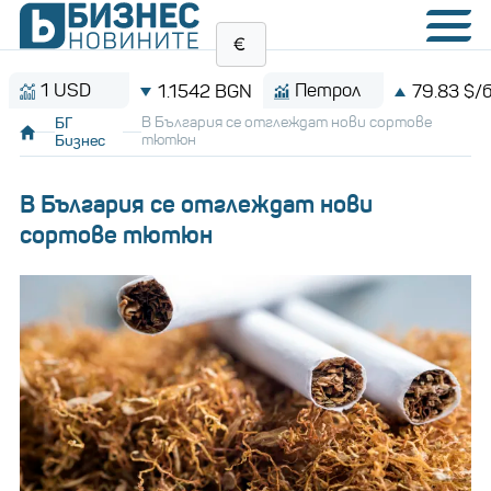
USD
Петрол
1.1542 BGN
79.83 $/барел
БГ
В България се отглеждат нови сортове
Бизнес
тютюн
В България се отглеждат нови
сортове тютюн