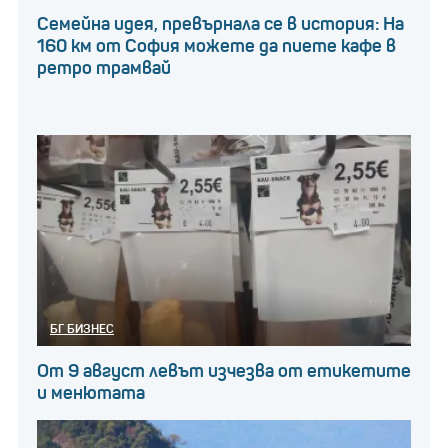
Семейна идея, превърнала се в история: На
160 км от София можете да пиете кафе в
ретро трамвай
БГ БИЗНЕС
От 9 август левът изчезва от етикетите
и менютата