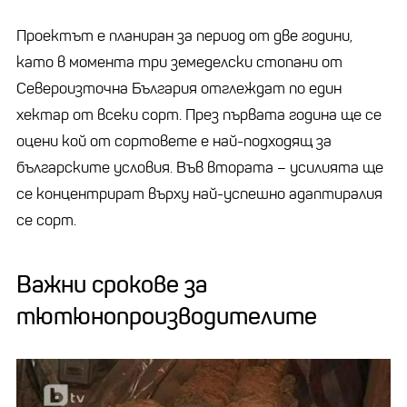
Проектът е планиран за период от две години,
като в момента три земеделски стопани от
Североизточна България отглеждат по един
хектар от всеки сорт. През първата година ще се
оцени кой от сортовете е най-подходящ за
българските условия. Във втората – усилията ще
се концентрират върху най-успешно адаптиралия
се сорт.
Важни срокове за
тютюнопроизводителите