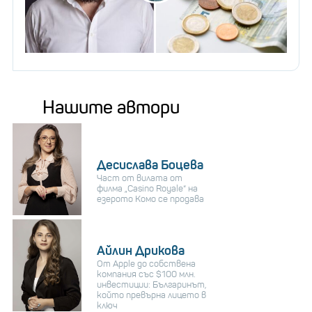
Нашите автори
Десислава Боцева
Част от вилата от
филма „Casino Royale“ на
езерото Комо се продава
Айлин Дрикова
От Apple до собствена
компания със $100 млн.
инвестиции: Българинът,
който превърна лицето в
ключ