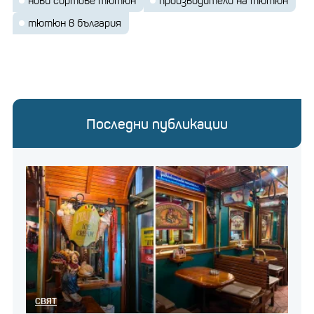
нови сортове тютюн
производители на тютюн
тютюн в българия
Последни публикации
СВЯТ