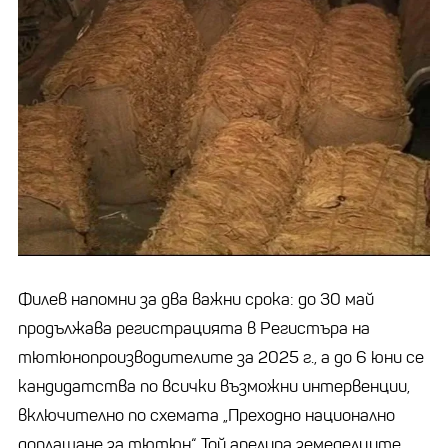
Филев напомни за два важни срока: до 30 май
продължава регистрацията в Регистъра на
тютюнопроизводителите за 2025 г., а до 6 юни се
кандидатства по всички възможни интервенции,
включително по схемата „Преходно национално
доплащане за тютюн“. Той апелира земеделците