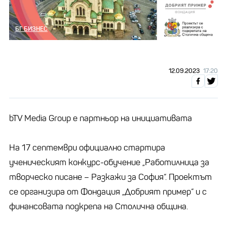
БГ БИЗНЕС
12.09.2023
17:20
bTV Media Group е партньор на инициативата
На 17 септември официално стартира
ученическият конкурс-обучение „Работилница за
творческо писане – Разкажи за София“. Проектът
се организира от Фондация „Добрият пример“ и с
финансовата подкрепа на Столична община.