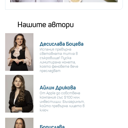
Нашите автори
Десислава Боцева
Испания превърна
световната титла в
съкровище! Пуска
лимитирана монета,
която феновете вече
преследват
Айлин Дрикова
От Apple до собствена
компания със $100 млн.
инвестиции: Българинът,
който превърна лицето в
ключ
Борислава