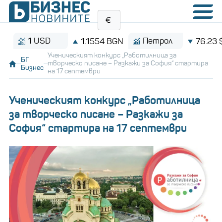
1 USD
Петрол
1.1554 BGN
76.23 $/бар
Ученическият конкурс „Работилница за
БГ
творческо писане – Разкажи за София“ стартира
Бизнес
на 17 септември
Ученическият конкурс „Работилница
за творческо писане – Разкажи за
София“ стартира на 17 септември