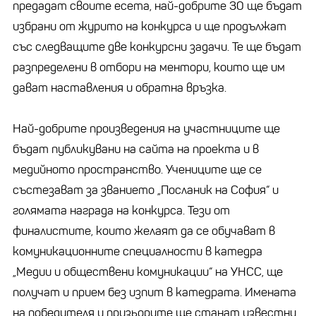
предадат своите есета, най-добрите 30 ще бъдат
избрани от журито на конкурса и ще продължат
със следващите две конкурсни задачи. Те ще бъдат
разпределени в отбори на ментори, които ще им
дават наставления и обратна връзка.
Най-добрите произведения на участниците ще
бъдат публикувани на сайта на проекта и в
медийното пространство. Учениците ще се
състезават за званието „Посланик на София“ и
голямата награда на конкурса. Тези от
финалистите, които желаят да се обучават в
комуникационните специалности в катедра
„Медии и обществени комуникации“ на УНСС, ще
получат и прием без изпит в катедрата. Имената
на победителя и призьорите ще станат известни