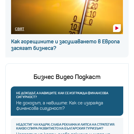
СВЯТ
Как горещините и засушаването в Европа
засягат бизнеса?
Бизнес Видео Подкаст
НЕ ДОХОДЪТ, А НАВИЦИТЕ: КАК СЕ ИЗГРАЖДА ФИНАНСОВА
СИГУРНОСТ?
Не доходът, а навиците: Как се изгражда
финансова сигурност?
НЕДОСТИГ НА КАДРИ, СЛАБА РЕКЛАМА И ЛИПСА НА СТРАТЕГИЯ:
КАКВО СПИРА РАЗВИТИЕТО НА БЪЛГАРСКИЯ ТУРИЗЪМ?