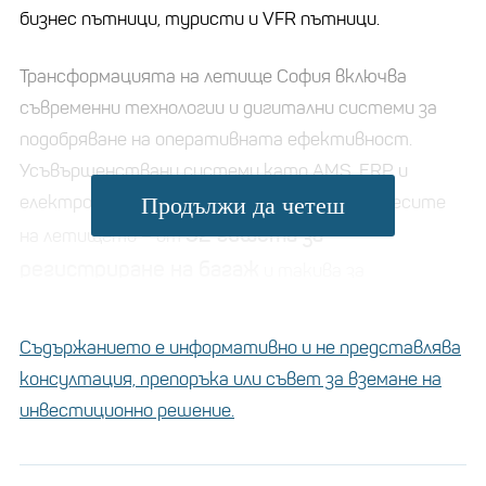
бизнес пътници, туристи и VFR пътници.
Трансформацията на летище София включва
съвременни технологии и дигитални системи за
подобряване на оперативната ефективност.
Усъвършенствани системи като AMS, ERP и
eлектронни гишета ще оптимизират процесите
Продължи да четеш
52 гишета за
на летището – от
регистриране на багаж
и такива за
самообслужване до компютърна томография при
проверките за сигурност и електронни гишета за
Съдържанието е информативно и не представлява
проверка на бордни карти и паспортен контрол.
консултация, препоръка или съвет за вземане на
инвестиционно решение.
Контролните пунктове за проверка за сигурност
ще могат да обработват до 3 250 пътници на час