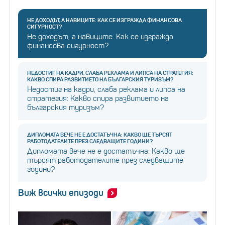
НЕ ДОХОДЪТ, А НАВИЦИТЕ: КАК СЕ ИЗГРАЖДА ФИНАНСОВА
СИГУРНОСТ?
Не доходът, а навиците: Как се изгражда
финансова сигурност?
НЕДОСТИГ НА КАДРИ, СЛАБА РЕКЛАМА И ЛИПСА НА СТРАТЕГИЯ:
КАКВО СПИРА РАЗВИТИЕТО НА БЪЛГАРСКИЯ ТУРИЗЪМ?
Недостиг на кадри, слаба реклама и липса на
стратегия: Какво спира развитието на
българския туризъм?
ДИПЛОМАТА ВЕЧЕ НЕ Е ДОСТАТЪЧНА: КАКВО ЩЕ ТЪРСЯТ
РАБОТОДАТЕЛИТЕ ПРЕЗ СЛЕДВАЩИТЕ ГОДИНИ?
Дипломата вече не е достатъчна: Какво ще
търсят работодателите през следващите
години?
Виж всички епизоди