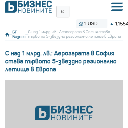
1 USD
1.1554 BGN
БГ
С над 1 млрд. лв.: Аерогарата в София става
Бизнес
първото 5-звездно регионално летище в Европа
С над 1 млрд. лв.: Аерогарата в София
става първото 5-звездно регионално
летище в Европа