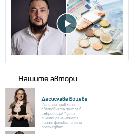
Нашите автори
Десислава Боцева
Испания превърна
световната титла в
съкровище! Пуска
лимитирана монета,
която феновете вече
преследват