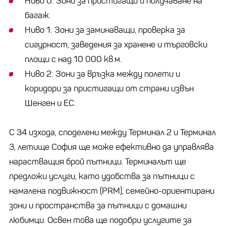
Ниво 0: Зони за пристигащи и получаване на
багаж.
Ниво 1: Зони за заминаващи, проверка за
сигурност, заведения за хранене и търговски
площи с над 10 000 кв.м.
Ниво 2: Зони за връзка между полети и
коридори за пристигащи от страни извън
Шенген и ЕС.
С 34 изхода, споделени между Терминал 2 и Терминал
3, летище София ще може ефективно да управлява
нарастващия брой пътници. Терминалът ще
предложи услуги, като удобства за пътници с
намалена подвижност (PRM), семейно-ориентирани
зони и пространства за пътници с домашни
любимци. Освен това ще подобри услугите за