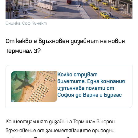
Снимка: Соф Кънект
От какво е вдъхновен дизайнът на новия
Терминал 3?
Колко струват
билетите: Една компания
изпълнява полети от
София до Варна и Бургас
Концептуалният дизайн на Терминал 3 черпи
вдъхновение от зашеметяващите природни