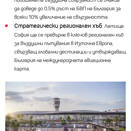
повишената въздушна свързаност се очаква
да доведе до 0,5% ръст на БВП на България за
всеки 10% увеличение на свързаността.
Стратегически регионален хъб
: Летище
София ще се превърне в ключов регионален хъб
за въздушни пътувания в Източна Европа,
свързващ глобални дестинации и утвърждаващ
България на международната авиационна
карта.