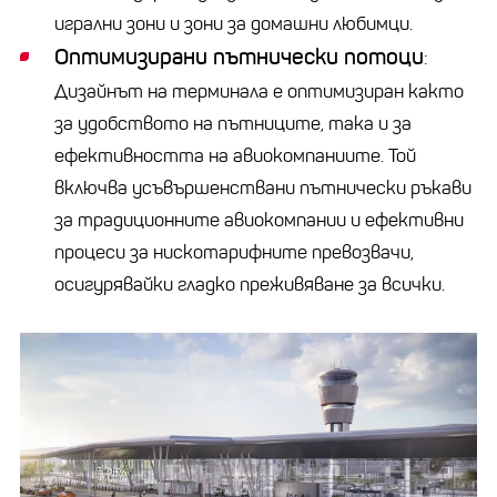
игрални зони и зони за домашни любимци.
Оптимизирани пътнически потоци
:
Дизайнът на терминала е оптимизиран както
за удобството на пътниците, така и за
ефективността на авиокомпаниите. Той
включва усъвършенствани пътнически ръкави
за традиционните авиокомпании и ефективни
процеси за нискотарифните превозвачи,
осигурявайки гладко преживяване за всички.