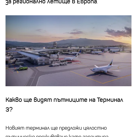
за регионално летище в Европа
.
Какво ще видят пътниците на Терминал
3?
Новият терминал ще предложи цялостно
пътническо преживяване като гарантира