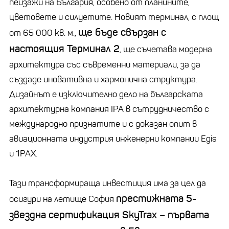
пейзажи на България, особено от планините,
цветовете и силуетите. Новият терминал, с площ
ще бъде свързан с
от 65 000 кв. м.,
настоящия Терминал 2
, ще съчетава модерна
архитектура със съвременни материали, за да
създаде иновативна и хармонична структура.
Дизайнът е изключително дело на българската
архитектурна компания IPA в сътрудничество с
международно признатите и с доказан опит в
авиационната индустрия инженерни компании Egis
и 1PAX.
Тази трансформираща инвестиция има за цел да
престижната 5-
осигури на летище София
звездна сертификация SkyTrax – първата