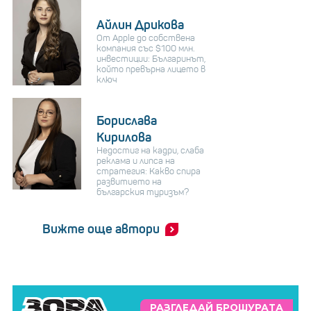
Айлин Дрикова
От Apple до собствена
компания със $100 млн.
инвестиции: Българинът,
който превърна лицето в
ключ
Борислава
Кирилова
Недостиг на кадри, слаба
реклама и липса на
стратегия: Какво спира
развитието на
българския туризъм?
Вижте още автори
РАЗГЛЕДАЙ БРОШУРАТА