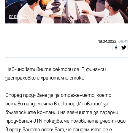
БГ БИЗНЕС
19.04.2022
09:41
Най-иновативните сектори са IT, финанси,
застраховки и хранителни стоки
Според проучване за за отражението, което
остави пандемията в сектор „Иновации“ за
българските компании на агенцията за пазарни
проучвания JTN показва, че половината участници
в проучването посочват, че пандемията се е