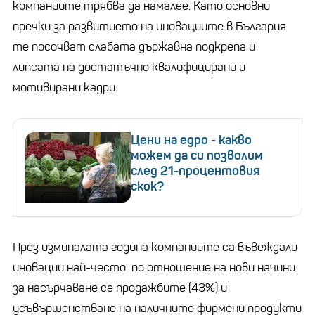
компаниите трябва да намалее. Като основни
пречки за развитието на иновациите в България
те посочват слабата държавна подкрепа и
липсата на достатъчно квалифицирани и
мотивирани кадри.
Цени на едро - какво
можем да си позволим
след 21-процентовия
скок?
През изминалата година компаниите са въвеждали
иновации най-често по отношение на нови начини
за насърчаване се продажбите (43%) и
усъвършенстване на наличните фирмени продукти