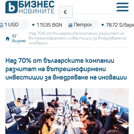
SD
Петрол
1.1535 BGN
78.72 $/барел
Над 70% от българските компании разчитат на
БГ
вътрешнофирмени инвестиции за внедряване на
Бизнес
иновации
Над 70% от българските компании
разчитат на вътрешнофирмени
инвестиции за внедряване на иновации