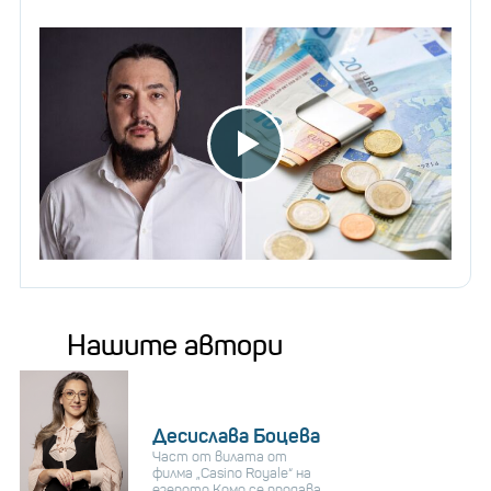
Нашите автори
Десислава Боцева
Част от вилата от
филма „Casino Royale“ на
езерото Комо се продава