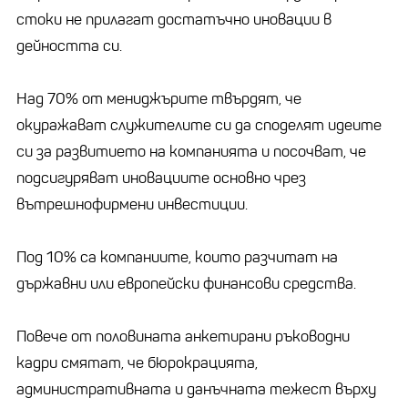
стоки не прилагат достатъчно иновации в
дейността си.
Над 70% от мениджърите твърдят, че
окуражават служителите си да споделят идеите
си за развитието на компанията и посочват, че
подсигуряват иновациите основно чрез
вътрешнофирмени инвестиции.
Под 10% са компаниите, които разчитат на
държавни или европейски финансови средства.
Повече от половината анкетирани ръководни
кадри смятат, че бюрокрацията,
административната и данъчната тежест върху