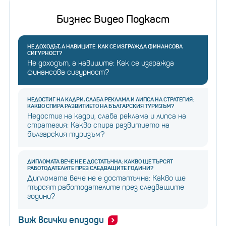
Бизнес Видео Подкаст
НЕ ДОХОДЪТ, А НАВИЦИТЕ: КАК СЕ ИЗГРАЖДА ФИНАНСОВА
СИГУРНОСТ?
Не доходът, а навиците: Как се изгражда
финансова сигурност?
НЕДОСТИГ НА КАДРИ, СЛАБА РЕКЛАМА И ЛИПСА НА СТРАТЕГИЯ:
КАКВО СПИРА РАЗВИТИЕТО НА БЪЛГАРСКИЯ ТУРИЗЪМ?
Недостиг на кадри, слаба реклама и липса на
стратегия: Какво спира развитието на
българския туризъм?
ДИПЛОМАТА ВЕЧЕ НЕ Е ДОСТАТЪЧНА: КАКВО ЩЕ ТЪРСЯТ
РАБОТОДАТЕЛИТЕ ПРЕЗ СЛЕДВАЩИТЕ ГОДИНИ?
Дипломата вече не е достатъчна: Какво ще
търсят работодателите през следващите
години?
Виж всички епизоди