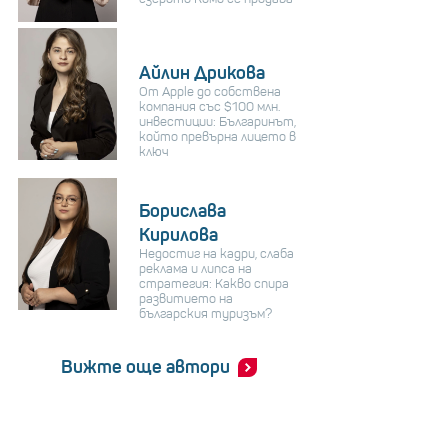
Айлин Дрикова
От Apple до собствена
компания със $100 млн.
инвестиции: Българинът,
който превърна лицето в
ключ
Борислава
Кирилова
Недостиг на кадри, слаба
реклама и липса на
стратегия: Какво спира
развитието на
българския туризъм?
Вижте още автори