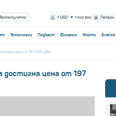
врокалкулатор
ят
Технологии
Пoдкаст
Финанси
Имоти
Блясък
остигна цена от 197 000 лева
а достигна цена от 197