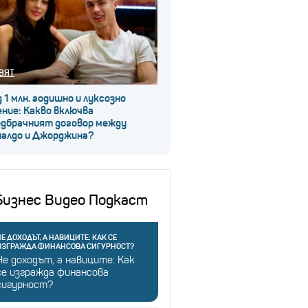
ВЯТ
 1 млн. годишно и луксозно
ние: Какво включва
едбрачният договор между
налдо и Джорджина?
Бизнес Видео Подкаст
Е ДОХОДЪТ, А НАВИЦИТЕ: КАК СЕ
ИЗГРАЖДА ФИНАНСОВА СИГУРНОСТ?
Не доходът, а навиците: Как
се изгражда финансова
сигурност?