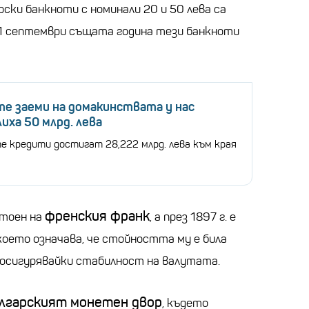
рски банкноти с номинали 20 и 50 лева са
1 септември същата година тези банкноти
е заеми на домакинствата у нас
иха 50 млрд. лева
 кредити достигат 28,222 млрд. лева към края
френския франк
стоен на
, а през 1897 г. е
 което означава, че стойността му е била
, осигурявайки стабилност на валутата.
лгарският монетен двор
, където