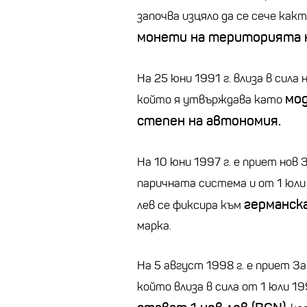
започва изцяло да се сече как
монети на територията 
На 25 юни 1991 г. влиза в сила
мод
който я утвърждава като
степен на автономия.
На 10 юни 1997 г. е приет нов 
паричната система и от 1 юли
германск
лев се фиксира към
марка.
На 5 август 1998 г. е приет З
който влиза в сила от 1 юли 19