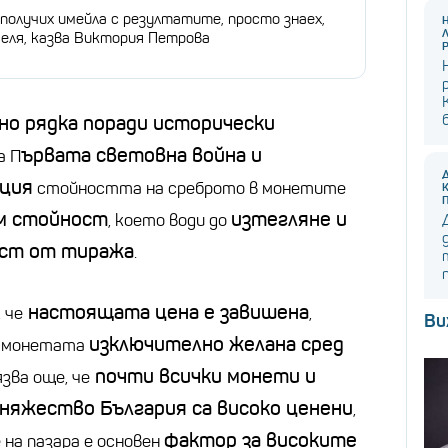
получих имейла с резултатите, просто знаех,
челя, казва Виктория Петрова
но рядка поради исторически
ървата световна война и
а П
ация
стойността на среброто в монетите
им стойност
изтегляне и
, което води до
аст от тиража
.
настоящата цена е завишена
 че
,
Ви
изключително желана сред
и монетата
почти всички монети и
язва още, че
Княжество България са високо ценени
,
фактор за високите
 на пазара е основен