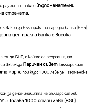
възпоменателни
то разменни, така и
на страната.
 нов Закон за Българската народна банка (БНБ),
ерна централна банка с висока
Закон за БНБ, с който се реорганизира
Паричен съвет
 се въвежда
. Българският
ата марка
при курс 1000 лева за 1 германска
акон за деноминацията на българския лев,
Тогава 1000 стари лева (BGL)
99 г.