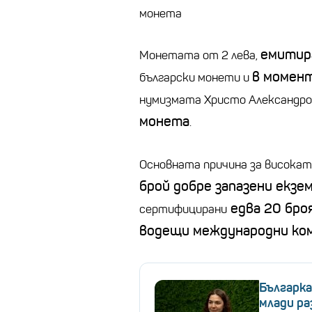
монета
емитира
Монетата от 2 лева,
в момент
български монети и
нумизмата Христо Александр
монета
.
Основната причина за висока
брой добре запазени екзе
едва 20 бро
сертифицирани
водещи международни ком
Българка
млади р