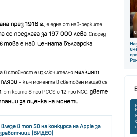
на през 1916 г.
, е една от най-редките
С
а се предлага за 197 000 лева
. Според
това е най-ценната българска
ов
Над
име
пр
Ро
малкият
та й стойност е изключително
мпляри
– към момента в световен мащаб са
я
двете
, от които 8 при PCGS и 12 при NGC,
пании за оценка на монети
.
Н
 влезе в топ 50 на конкурса на Apple за
азработчици (ВИДЕО)