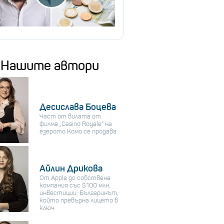
Нашите автори
Десислава Боцева
Част от вилата от
филма „Casino Royale“ на
езерото Комо се продава
Айлин Дрикова
От Apple до собствена
компания със $100 млн.
инвестиции: Българинът,
който превърна лицето в
ключ