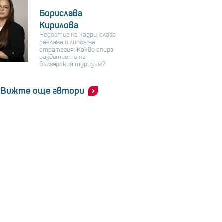
Борислава
Кирилова
Недостиг на кадри, слаба
реклама и липса на
стратегия: Какво спира
развитието на
българския туризъм?
Вижте още автори