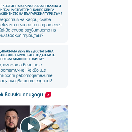
НЕДОСТИГ НА КАДРИ, СЛАБА РЕКЛАМА И
ЛИПСА НА СТРАТЕГИЯ: КАКВО СПИРА
РАЗВИТИЕТО НА БЪЛГАРСКИЯ ТУРИЗЪМ?
Недостиг на кадри, слаба
реклама и липса на стратегия:
Какво спира развитието на
българския туризъм?
ДИПЛОМАТА ВЕЧЕ НЕ Е ДОСТАТЪЧНА:
КАКВО ЩЕ ТЪРСЯТ РАБОТОДАТЕЛИТЕ
ПРЕЗ СЛЕДВАЩИТЕ ГОДИНИ?
Дипломата вече не е
достатъчна: Какво ще
търсят работодателите
през следващите години?
ж всички епизоди