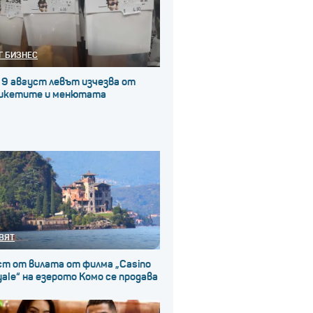
Г БИЗНЕС
 9 август левът изчезва от
икетите и менютата
ВЯТ
ст от вилата от филма „Casino
ale“ на езерото Комо се продава