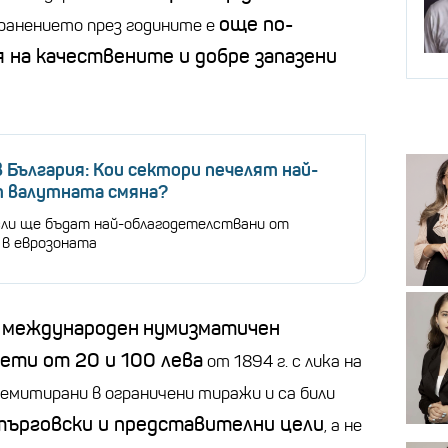
още по-
хранението през годините е
я на качествените и добре запазени
 България: Кои сектори печелят най-
т валутната смяна?
сли ще бъдат най-облагодетелствани от
 в еврозоната
международен
нумизматичен
с
ети от 20 и 100 лева
от 1894 г. с лика на
ли емитирани в ограничени тиражи и са били
търговски и представителни цели
, а не