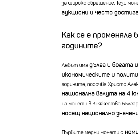
за широко обращение. Тези мо
аукциони и често достиг
Как се е променяла 
годините?
дълга и богата 
Левът има
икономическите и полити
годините, посочва Христо Алек
национална валута на 4 юн
на монети в Княжество Българи
носещ национално значени
номи
Първите медни монети с