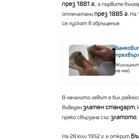
през 1881 г.
, а първите бълга
през 1885 г.
отпечатани
На 
се пускат в обръщение.
Банковит
прехвърл
Жилищните
на май
В началото левът е бил равно
златен стандарт
въведен
,
златото
пряко свързана със
Бъ
На 28 юли 1952 г. е открит