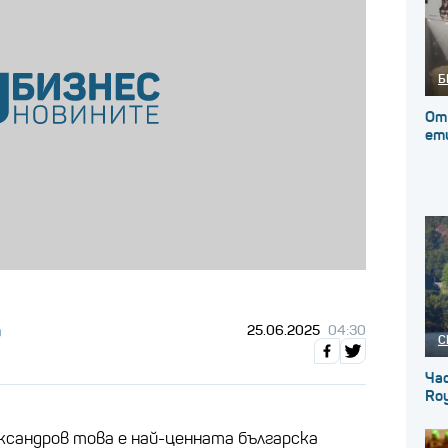
Б
От
ет
а
25.06.2025
04:30
С
Ча
Roy
сандров това е най-ценната българска