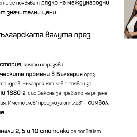
рядко на международни
нети се появяват
ат значителни цени
.
българската валута през
история
, която отразява
ческите промени в България
през
сандров. Българският лев е обявен за
и 1880 г.
със Закона за правото на рязане
символ,
я. Името „лев“ произлиза от „лъв“ –
е.
нали 2, 5 и 10 стотинки
се появяват