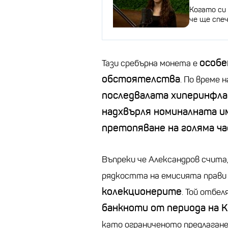
Когато си 
че ще спе
особе
Тази сребърна монета е
обстоятелства
. По време н
последвалата хиперинфл
надхвърля номиналната 
претопяване на голяма ч
Въпреки че Александров счита,
рядкостта на емисията прав
колекционерите
. Той отбел
банкноти от периода на 
като ограниченото предлагане