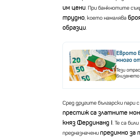
им цени
. При банкнотите съ
трудно
бро
, което намалява
образци
.
Еврото в
много о
Тези отра
влизането
Сред другите български пари 
престиж
са златните мон
княз Фердинанд I
. Те са би
предимно за 
предназначени