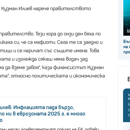
 Кузман Илиев нарече правителството
Б
равителство. Тези хора до онзи ден бяха по
Бъл
каха си, че са мафиоти. Сега те са заедно и
на 
тици и се наричат със същите имена. Това
пр
ката и изглежда сякаш няма водач зад
а да вземе завоя", каза финансистът Кузман
бота", относно политическата и икономическа
Н
илев: Инфлацията пада бързо,
о ни в еврозоната 2025 г. е много
о
юни месец конвергентният доклад на ЕК, добави