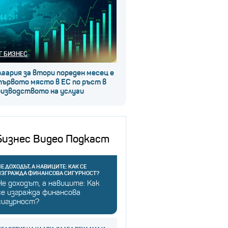
Г БИЗНЕС
гария за втори пореден месец е
първото място в ЕС по ръст в
оизводството на услуги
Бизнес Видео Подкаст
Е ДОХОДЪТ, А НАВИЦИТЕ: КАК СЕ
ИЗГРАЖДА ФИНАНСОВА СИГУРНОСТ?
Не доходът, а навиците: Как
се изгражда финансова
сигурност?