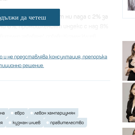
Износът ни пада с 2% за
дължи да четеш
 това се вижда.
ни 6%, промишленият индекс с над 8%
ително забавяне", добави Кузман Илиев.
 и не представлява консултация, препоръка
и се нова финансова криза?
стиционно решение.
на Уорън Бъфет будят тревожни опасения
равителството до
еврозоната
?
она
евро
левон хампарцумян
ия
кузман илиев
правителество
 е само инфлацията, която е 3,5 процентни