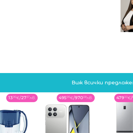
бва, за да влезем в еврозоната. Големият
ъв дял от баницата. Миналата година сме
а, но се разминаваме със 7,5 млрд. от
а 8,5 млрд.. Тоест баницата е по-малка и
лямо. Ние няма да спазим маастрихтския
оната", каза Илиев.
ефицит се отразява и на инфлацията и така
Виж всички предлож
ко критерия, което ще доведе до
13
99
€
/
27
37
лв.
495
99
€
/
970
08
лв.
479
00
€
/
лв. до 6,41 лв.": В коя европейска страна
да си купите най-евтиния хляб?