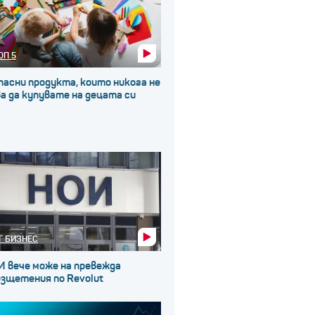
ОП 5
пасни продукта, които никога не
а да купувате на децата си
Г БИЗНЕС
И вече може на превежда
езщетения по Revolut