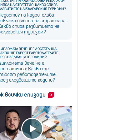
НЕДОСТИГ НА КАДРИ, СЛАБА РЕКЛАМА И
ЛИПСА НА СТРАТЕГИЯ: КАКВО СПИРА
РАЗВИТИЕТО НА БЪЛГАРСКИЯ ТУРИЗЪМ?
Недостиг на кадри, слаба
реклама и липса на стратегия:
Какво спира развитието на
българския туризъм?
ДИПЛОМАТА ВЕЧЕ НЕ Е ДОСТАТЪЧНА:
КАКВО ЩЕ ТЪРСЯТ РАБОТОДАТЕЛИТЕ
ПРЕЗ СЛЕДВАЩИТЕ ГОДИНИ?
Дипломата вече не е
достатъчна: Какво ще
търсят работодателите
през следващите години?
ж всички епизоди