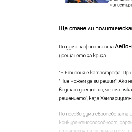
министър
Ще стане ли политическат
Левон
По думи на финансиста
усещането за криза.
"В Етиопия е катастрофа. При
"Ние можем да ги решим". Ако н
внушат усещнето, че има няка
решението", каза Хампарцумян
По негови думи европейската и
конкурентноспособност, спрям
стратегията за зелени полити