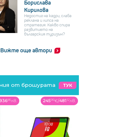
Борислава
Кирилова
Недостиг на кадри, слаба
реклама и липса на
стратегия: Какво спира
развитието на
българския туризъм?
Вижте още автори
ения от брошурата
ТУК
936
85
лв.
245
99
€
/
481
12
лв.
269
99
€
/
528
06
лв.