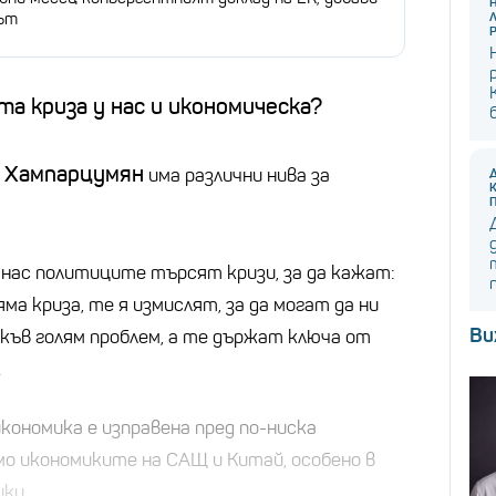
ът
а криза у нас и икономическа?
 Хампарцумян
има различни нива за
 нас политиците търсят кризи, за да кажат:
яма криза, те я измислят, за да могат да ни
Ви
къв голям проблем, а те държат ключа от
.
кономика е изправена пред по-ниска
о икономиките на САЩ и Китай, особено в
ки.