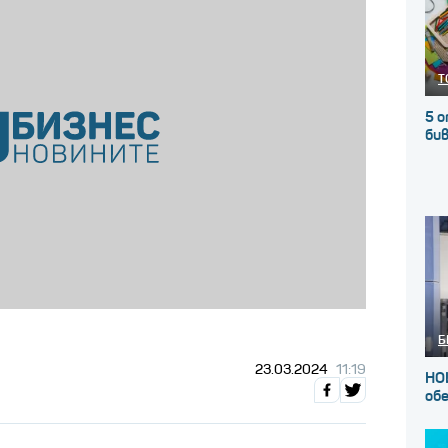
Т
5 о
бив
Б
23.03.2024
11:19
НО
об