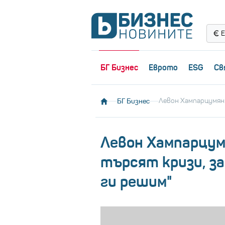
Е
БГ Бизнес
Еврото
ESG
Св
БГ Бизнес
Левон Хампарцумян:
Левон Хампарцум
търсят кризи, за
ги решим"