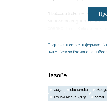
Про
"Проблеми в икономиката има и
миналата година, вносът 
средно.
Тоест виждаме чувств
Съдържанието е информативно
Задава л
или съвет за вземане на инве
Действия 
Тагове
Успя ли да ни доближи п
криза
икономика
евроз
икономическа криза
ротац
По думи на Илиев проблемът не