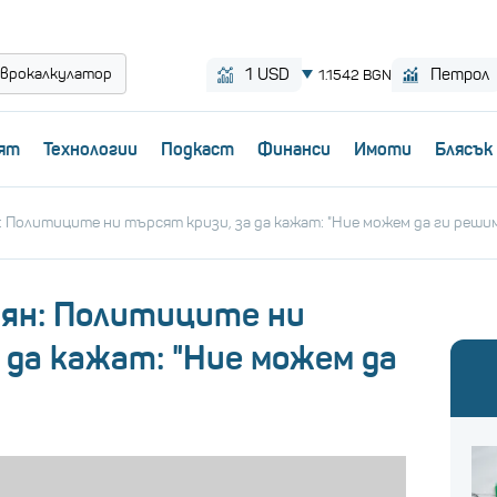
врокалкулатор
ят
Технологии
Пoдкаст
Финанси
Имоти
Блясък
 Политиците ни търсят кризи, за да кажат: "Ние можем да ги реши
ян: Политиците ни
 да кажат: "Ние можем да