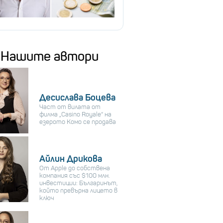
Нашите автори
Десислава Боцева
Част от вилата от
филма „Casino Royale“ на
езерото Комо се продава
Айлин Дрикова
От Apple до собствена
компания със $100 млн.
инвестиции: Българинът,
който превърна лицето в
ключ