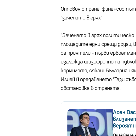
От своя страна, финансистът
"заченато в грях"
"Заченато в грях политическо п
площадите едни срещу други, ви
са приятели - първи ервоатлан
изглежда шизофренно на публи
кормилото, сякаш България ням
Илиев в предаването "Тази съ
обстановка в страната.
Асен Вас
влизанет
вероятн
Очакваме 