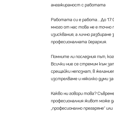
ангажираност с работата
Работата си е работа… До 17:00
много от нас това не е точно
изисквания, а лично разбиране 
професионалната йерархия.
Помните ли последния път, ког
Всички ние се стремим към зап
срещайки непознат, в желание
изстрелваме и няколко думи з
Какво ни говори това? Съврем
професионалния живот може д
„професионално прегаряне“ или 