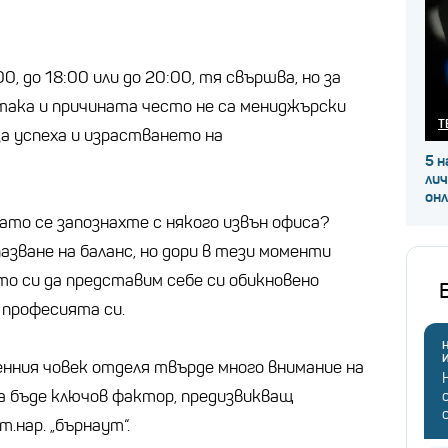
, до 18:00 или до 20:00, тя свършва, но за
 така и причината често не са мениджърски
Т
за успеха и израстването на
5 н
ли
он
ато се запознахте с някого извън офиса?
азване на баланс, но дори в тези моменти
то си да представим себе си обикновено
а професията си.
Н
енния човек отделя твърде много внимание на
а бъде ключов фактор, предизвикващ
т.нар. „бърнаут“.