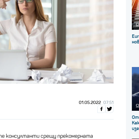
С
Eur
нов
01.05.2022
07:51
С
От
Как
изг
те консултанти срещу прекомерната