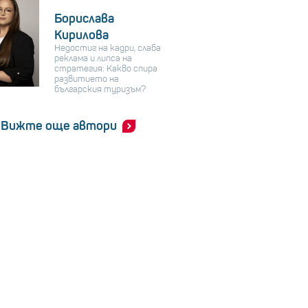
Борислава
Кирилова
Недостиг на кадри, слаба
реклама и липса на
стратегия: Какво спира
развитието на
българския туризъм?
Вижте още автори