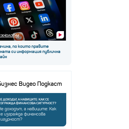
ЕХНОЛОГИИ
ачина, по които правите
чната си информация публична
лайн
Бизнес Видео Подкаст
Е ДОХОДЪТ, А НАВИЦИТЕ: КАК СЕ
ИЗГРАЖДА ФИНАНСОВА СИГУРНОСТ?
Не доходът, а навиците: Как
се изгражда финансова
сигурност?