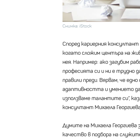
Снимка: iStock
Според кариерния консултант 
когато сложим центъра на жив
нея. Например: ако загубим ра
професията си и ни е трудно 
правили преди. Вярвам, че едн
адаптивността и умението да 
използваме талантите си“, каза
консултант Михаела Георгиева
Думите на Михаела Георгиева
качество в подбора на служит