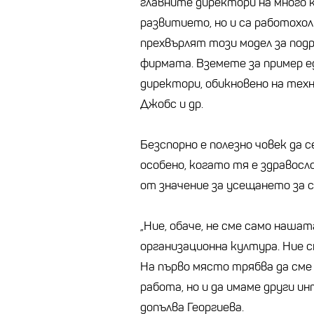
главните директори на много к
развитието, но и са работохол
прехвърлят този модел за подр
фирмата. Вземете за пример 
директори, обикновено на тех
Джобс и др.
Безспорно е полезно човек да
особено, когато тя е здравосл
от значение за усещането за с
„Ние, обаче, не сме само наша
организационна култура. Ние 
На първо място трябва да сме 
работа, но и да имаме други ин
допълва Георгиева.