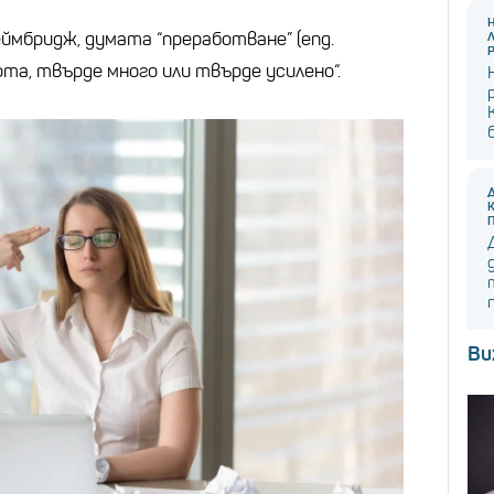
ймбридж, думата “преработване” (eng.
ота, твърде много или твърде усилено“.
Ви