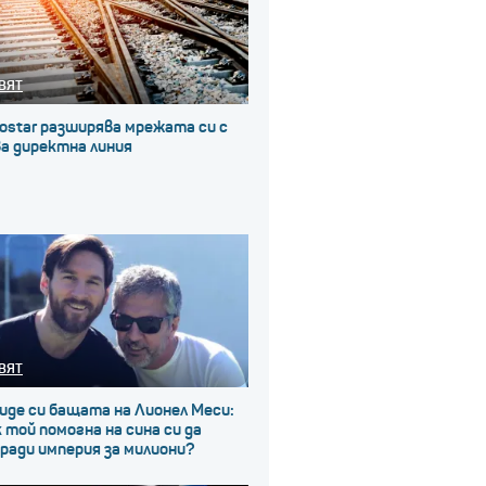
ВЯТ
ostar разширява мрежата си с
а директна линия
ВЯТ
иде си бащата на Лионел Меси:
 той помогна на сина си да
ради империя за милиони?