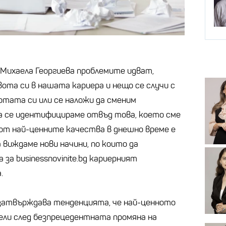
Михаела Георгиева проблемите идват,
ота си в нашата кариера и нещо се случи с
ботата си или се наложи да сменим
да се идентифицираме отвъд това, което сме
о от най-ценните качества в днешно време е
виждаме нови начини, по които да
 за businessnovinite.bg кариерният
.
 затвърждава тенденцията, че най-ценното
ели след безпрецедентната промяна на