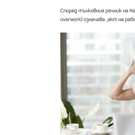
Според тълковния речник на Ке
overwork) означава „акт на раб