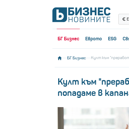
Е
БГ Бизнес
Еврото
ESG
Св
БГ Бизнес
Култ към "преработ
Култ към "прераб
попадаме в капа