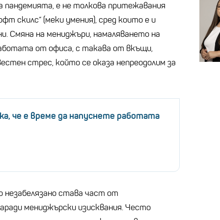
а пандемията, е не толкова притежавания
фт скилс“ (меки умения), сред които е и
и. Смяна на мениджъри, намаляването на
работата от офиса, с такава от вкъщи,
естен стрес, който се оказа непреодолим за
ака, че е време да напуснете работата
о незабелязано става част от
заради мениджърски изисквания. Често