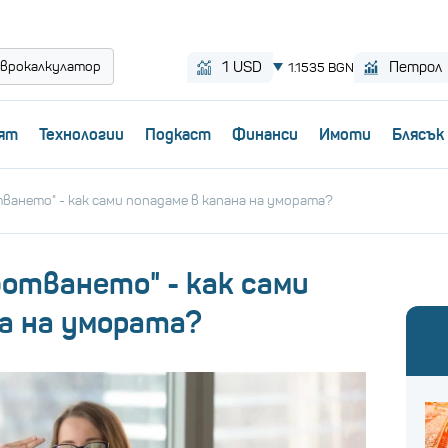
врокалкулатор
ят
Технологии
Пoдкаст
Финанси
Имоти
Блясък
ването" - как сами попадаме в капана на умората?
отването" - как сами
на на умората?