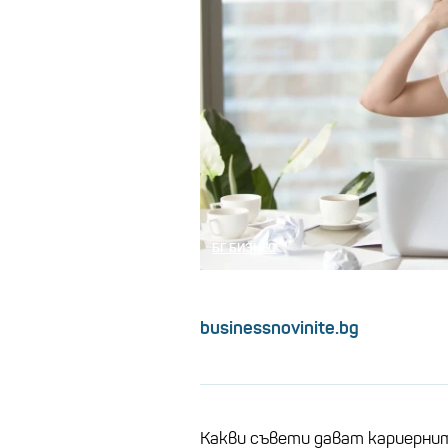
БГ БИЗНЕС
businessnovinite.bg
Какви съвети дават кариерни