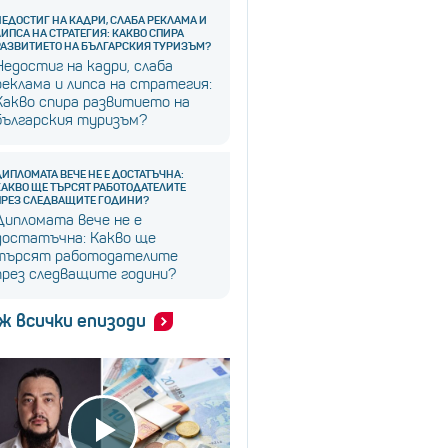
НЕДОСТИГ НА КАДРИ, СЛАБА РЕКЛАМА И
ЛИПСА НА СТРАТЕГИЯ: КАКВО СПИРА
РАЗВИТИЕТО НА БЪЛГАРСКИЯ ТУРИЗЪМ?
Недостиг на кадри, слаба
реклама и липса на стратегия:
Какво спира развитието на
българския туризъм?
ДИПЛОМАТА ВЕЧЕ НЕ Е ДОСТАТЪЧНА:
КАКВО ЩЕ ТЪРСЯТ РАБОТОДАТЕЛИТЕ
ПРЕЗ СЛЕДВАЩИТЕ ГОДИНИ?
Дипломата вече не е
достатъчна: Какво ще
търсят работодателите
през следващите години?
ж всички епизоди