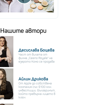
Нашите автори
Десислава Боцева
Част от вилата от
филма „Casino Royale“ на
езерото Комо се продава
Айлин Дрикова
От Apple до собствена
компания със $100 млн.
инвестиции: Българинът,
който превърна лицето в
ключ