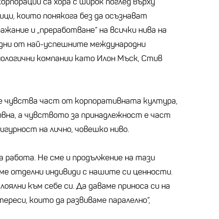
орпорации са хора с широк поглед върху
ици, които понякога без да осъзнават
ажание и „преработване“ на всички нива на
едни от най-успешните международни
нологични компании като Илон Мъск, Стив
 се чувства част от корпоративната култура,
овна, а чувството за принадлежност е част
игурност на лично, човешко ниво.
та работа. Не сме и продължение на тази
сме отделни индивиди с нашите си ценности.
лоялни към себе си. Да даваме приноса си на
тереси, които да развиваме паралелно“,