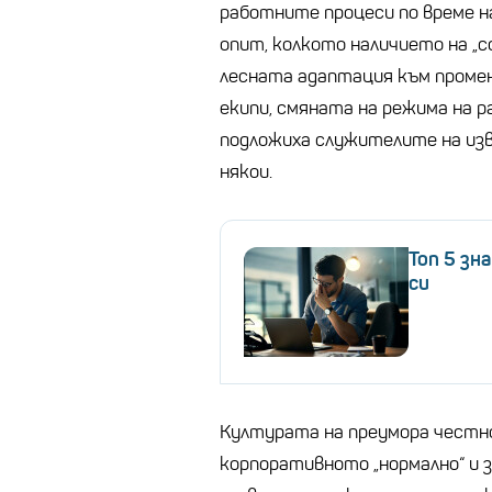
работните процеси по време н
опит, колкото наличието на „со
лесната адаптация към промен
екипи, смяната на режима на 
подложиха служителите на изв
някои.
Топ 5 зн
си
Културата на преумора честн
корпоративното „нормално“ и 