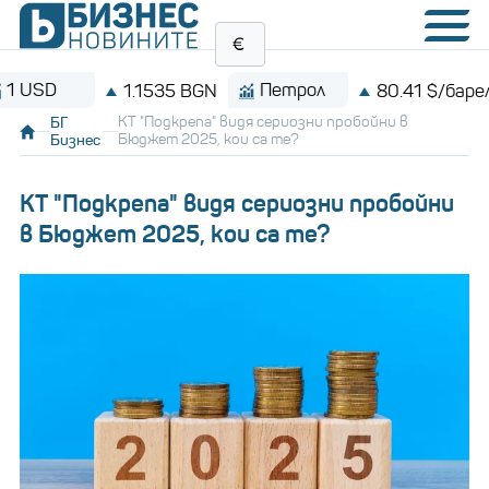
D
Петрол
B
1.1535 BGN
80.41 $/барел
БГ
КТ "Подкрепа" видя сериозни пробойни в
Бизнес
Бюджет 2025, кои са те?
КТ "Подкрепа" видя сериозни пробойни
в Бюджет 2025, кои са те?