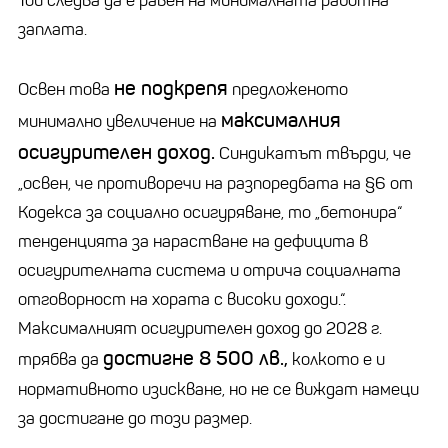
Той следва да е равен на минималната работна
заплата.
не подкрепя
Освен това
предложеното
максималния
минимално увеличение на
осигурителен доход.
Синдикатът твърди, че
„освен, че противоречи на разпоредбата на §6 от
Кодекса за социално осигуряване, то „бетонира“
тенденцията за нарастване на дефицита в
осигурителната система и отрича социалната
отговорност на хората с високи доходи.“.
Максималният осигурителен доход до 2028 г.
достигне 8 500 лв.,
трябва да
колкото е и
нормативното изискване, но не се виждат намеци
за достигане до този размер.