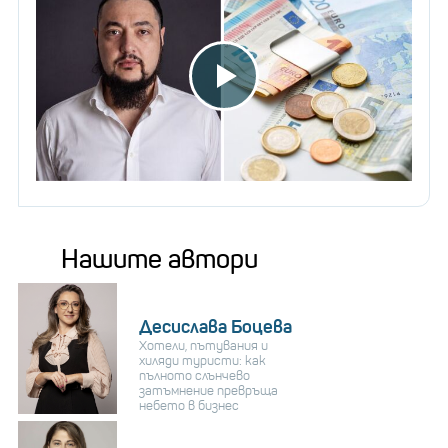
Нашите автори
Десислава Боцева
Хотели, пътувания и
хиляди туристи: как
пълното слънчево
затъмнение превръща
небето в бизнес