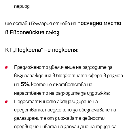
период,
последно място
ще остави България отново на
в Европейския съюз.
КТ „Подкрепа“ не подкрепя:
Предложеното увеличение на разходите за
възнаграждения в бюджетната сфера в размер
5%,
на
което не съответства на
нарастването на разходите за издръжка;
Недостатъчното актуализиране на
средствата, предложени за обезпечаване на
делегираните от държавата дейности,
предвид че нивата на заплащане на труда са