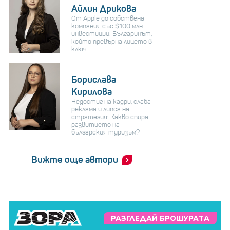
Айлин Дрикова
От Apple до собствена
компания със $100 млн.
инвестиции: Българинът,
който превърна лицето в
ключ
Борислава
Кирилова
Недостиг на кадри, слаба
реклама и липса на
стратегия: Какво спира
развитието на
българския туризъм?
Вижте още автори
РАЗГЛЕДАЙ БРОШУРАТА