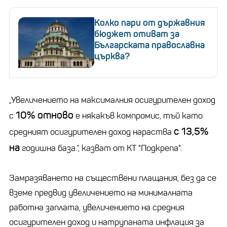
Колко пари от държавния
бюджет отиват за
Българската православна
църква?
„Увеличението на максималния осигурителен доход
10% отново
с
е някакъв компромис, тъй като
с 13,5%
средният осигурителен доход нараства
на
годишна база.“, казват от КТ "Подкрепа".
Замразяването на съществени плащания, без да се
вземе предвид увеличението на минималната
работна заплата, увеличението на средния
осигурителен доход и натрупаната инфлация за