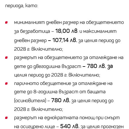
периода, като:
минималният дневен размер на обезщетението
18,00 лв
за безработица –
. и максималният
– 107,14 лв.
дневен размер
за целия период до
2028 г. включително;
размерът на обезщетението за отглеждане на
– 780 лв. за
дете до двегодишна възраст
целия период до 2028 г. включително;
паричното обезщетение за отглеждане на
дете до 8-годишна възраст от бащата
780 лв.
(осиновителя) –
за целия период до
2028 г. включително;
размерът на еднократната помощ при смърт
540 лв.
на осигурено лице –
за целия прогнозен