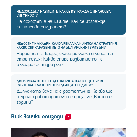
НЕ ДОХОДЪТ, А НАВИЦИТЕ: КАК СЕ ИЗГРАЖДА ФИНАНСОВА
СИГУРНОСТ?
Не доходът, а навиците: Как се изгражда
финансова сигурност?
НЕДОСТИГ НА КАДРИ, СЛАБА РЕКЛАМА И ЛИПСА НА СТРАТЕГИЯ:
КАКВО СПИРА РАЗВИТИЕТО НА БЪЛГАРСКИЯ ТУРИЗЪМ?
Недостиг на кадри, слаба реклама и липса на
стратегия: Какво спира развитието на
българския туризъм?
ДИПЛОМАТА ВЕЧЕ НЕ Е ДОСТАТЪЧНА: КАКВО ЩЕ ТЪРСЯТ
РАБОТОДАТЕЛИТЕ ПРЕЗ СЛЕДВАЩИТЕ ГОДИНИ?
Дипломата вече не е достатъчна: Какво ще
търсят работодателите през следващите
години?
Виж всички епизоди