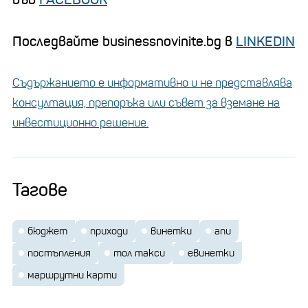
Последвайте businessnovinite.bg в
LINKEDIN
Съдържанието е информативно и не представлява
консултация, препоръка или съвет за вземане на
инвестиционно решение.
Тагове
бюджет
приходи
винетки
апи
постъпления
тол такси
евинетки
маршрутни карти