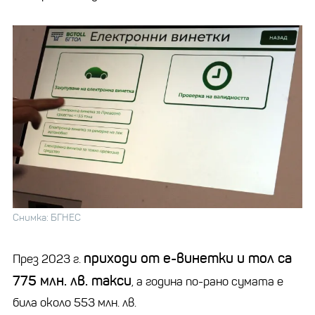
Снимка: БГНЕС
приходи от е-винетки и тол са
През 2023 г.
775 млн. лв. такси
, а година по-рано сумата е
била около 553 млн. лв.