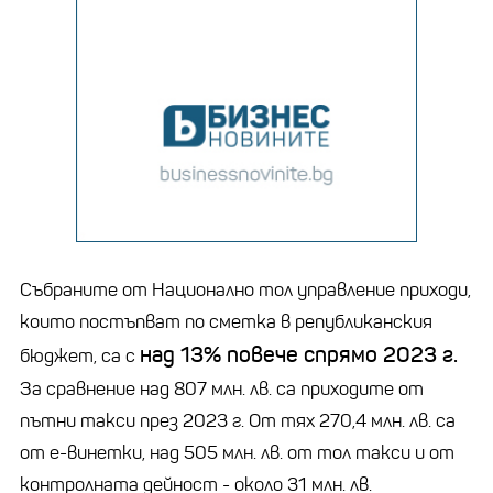
Събраните от Национално тол управление приходи,
които постъпват по сметка в републиканския
над 13% повече спрямо 2023 г.
бюджет, са с
За сравнение над 807 млн. лв. са приходите от
пътни такси през 2023 г. От тях 270,4 млн. лв. са
от е-винетки, над 505 млн. лв. от тол такси и от
контролната дейност - около 31 млн. лв.