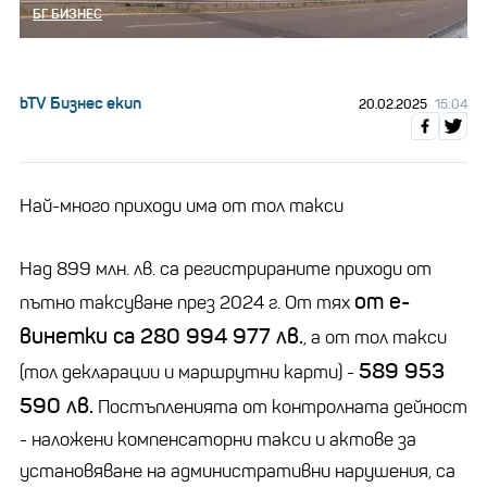
БГ БИЗНЕС
bTV Бизнес екип
20.02.2025
15:04
Най-много приходи има от тол такси
Над 899 млн. лв. са регистрираните приходи от
от е-
пътно таксуване през 2024 г. От тях
винетки са 280 994 977 лв.
, а от тол такси
589 953
(тол декларации и маршрутни карти) -
590 лв.
Постъпленията от контролната дейност
- наложени компенсаторни такси и актове за
установяване на административни нарушения, са