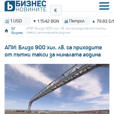
 USD
Петрол
1.1542 BGN
79.83 $/барел
БГ
АПИ: Близо 900 хил. лв. са приходите от пътни
Бизнес
такси за миналата година
АПИ: Близо 900 хил. лв. са приходите
от пътни такси за миналата година