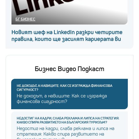
БГ БИЗНЕС
Новият шеф на LinkedIn разкри четирите
правила, които ще засилят кариерата ви
Бизнес Видео Подкаст
НЕ ДОХОДЪТ, А НАВИЦИТЕ: КАК СЕ ИЗГРАЖДА ФИНАНСОВА
СИГУРНОСТ?
Не доходът, а навиците: Как се изгражда
финансова сигурност?
НЕДОСТИГ НА КАДРИ, СЛАБА РЕКЛАМА И ЛИПСА НА СТРАТЕГИЯ:
КАКВО СПИРА РАЗВИТИЕТО НА БЪЛГАРСКИЯ ТУРИЗЪМ?
Недостиг на кадри, слаба реклама и липса на
стратегия: Какво спира развитието на