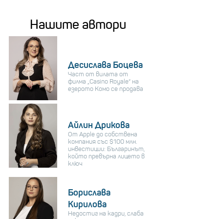
Нашите автори
Десислава Боцева
Част от вилата от
филма „Casino Royale“ на
езерото Комо се продава
Айлин Дрикова
От Apple до собствена
компания със $100 млн.
инвестиции: Българинът,
който превърна лицето в
ключ
Борислава
Кирилова
Недостиг на кадри, слаба