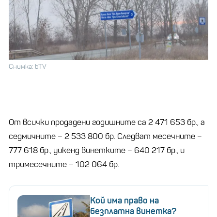
Снимка: bTV
От всички продадени годишните са 2 471 653 бр., а
седмичните – 2 533 800 бр. Следват месечните –
777 618 бр., уикенд винетките – 640 217 бр., и
тримесечните – 102 064 бр.
Кой има право на
безплатна винетка?