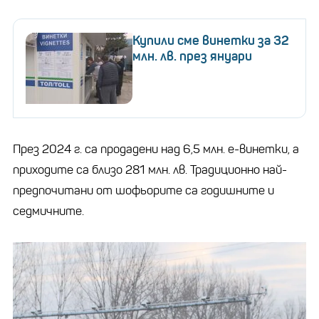
Купили сме винетки за 32
млн. лв. през януари
През 2024 г. са продадени над 6,5 млн. е-винетки, а
приходите са близо 281 млн. лв. Традиционно най-
предпочитани от шофьорите са годишните и
седмичните.