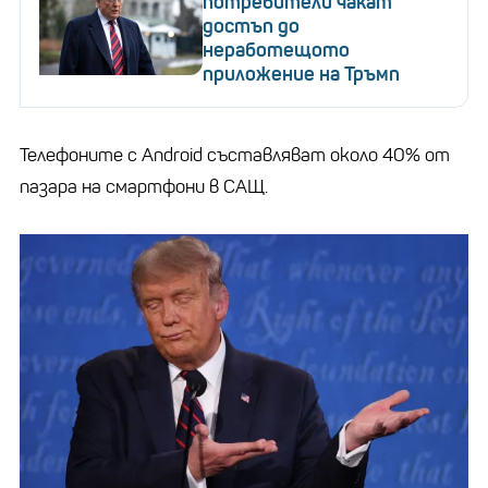
потребители чакат
достъп до
неработещото
приложение на Тръмп
Телефоните с Android съставляват около 40% от
пазара на смартфони в САЩ.