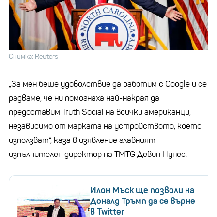
Снимка: Reuters
„За мен беше удоволствие да работим с Google и се
радваме, че ни помогнаха най-накрая да
предоставим Truth Social на всички американци,
независимо от марката на устройството, което
използват“, каза в изявление главният
изпълнителен директор на TMTG Девин Нунес.
Илон Мъск ще позволи на
Доналд Тръмп да се върне
в Twitter