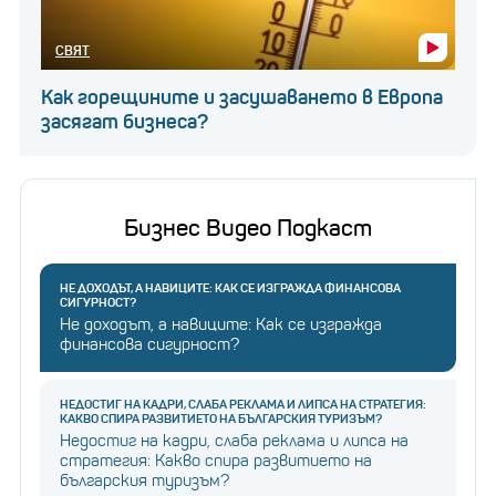
СВЯТ
Как горещините и засушаването в Европа
засягат бизнеса?
Бизнес Видео Подкаст
НЕ ДОХОДЪТ, А НАВИЦИТЕ: КАК СЕ ИЗГРАЖДА ФИНАНСОВА
СИГУРНОСТ?
Не доходът, а навиците: Как се изгражда
финансова сигурност?
НЕДОСТИГ НА КАДРИ, СЛАБА РЕКЛАМА И ЛИПСА НА СТРАТЕГИЯ:
КАКВО СПИРА РАЗВИТИЕТО НА БЪЛГАРСКИЯ ТУРИЗЪМ?
Недостиг на кадри, слаба реклама и липса на
стратегия: Какво спира развитието на
българския туризъм?