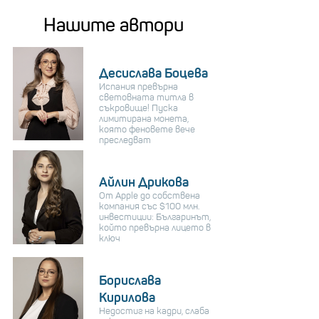
Нашите автори
Десислава Боцева
Испания превърна
световната титла в
съкровище! Пуска
лимитирана монета,
която феновете вече
преследват
Айлин Дрикова
От Apple до собствена
компания със $100 млн.
инвестиции: Българинът,
който превърна лицето в
ключ
Борислава
Кирилова
Недостиг на кадри, слаба