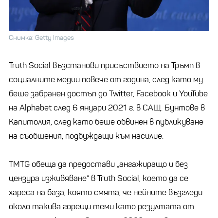
Снимка: Getty Images
Truth Social възстанови присъствието на Тръмп в
социалните медии повече от година, след като му
беше забранен достъп до Twitter, Facebook и YouTube
на Alphabet след 6 януари 2021 г. в САЩ. Бунтове в
Капитолия, след като беше обвинен в публикуване
на съобщения, подбуждащи към насилие.
TMTG обеща да предостави „ангажиращо и без
цензура изживяване“ в Truth Social, което да се
хареса на база, която смята, че нейните възгледи
около такива горещи теми като резултата от