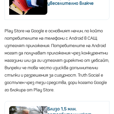
увеселително влакче
Play Store на Google е основният начин, по който
потребителите на телефони с Android в САЩ
изтеглят приложения. Потребителите на Android
могат да получават приложения чрез конкурентни
магазини или да ги изтеглят директно от уебсайт,
въпреки че това често изисква допълнителни
стъпки и разрешения за сигурност. Truth Social е
достъпен чрез тези средства, дори когато Google
го блокира от Play Store.
Близо 1,5 млн.