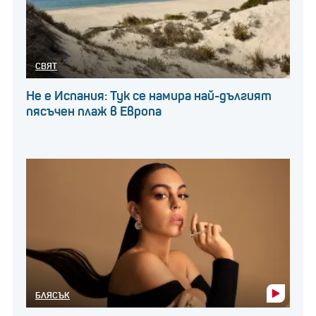
СВЯТ
Не е Испания: Тук се намира най-дългият
пясъчен плаж в Европа
БЛЯСЪК