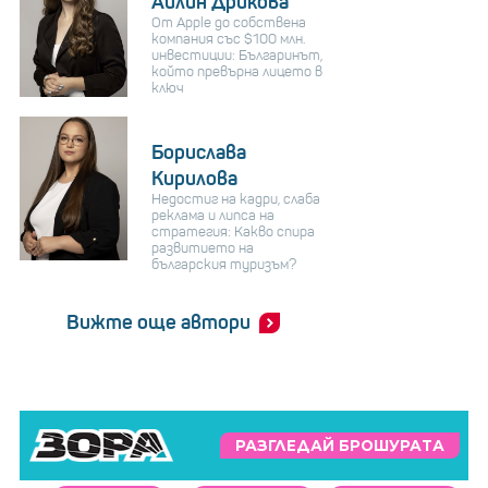
Айлин Дрикова
От Apple до собствена
компания със $100 млн.
инвестиции: Българинът,
който превърна лицето в
ключ
Борислава
Кирилова
Недостиг на кадри, слаба
реклама и липса на
стратегия: Какво спира
развитието на
българския туризъм?
Вижте още автори
РАЗГЛЕДАЙ БРОШУРАТА