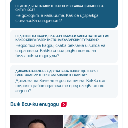
НЕ ДОХОДЪТ, А НАВИЦИТЕ: КАК СЕ ИЗГРАЖДА ФИНАНСОВА
СИГУРНОСТ?
Не доходът, а навиците: Как се изгражда
финансова сигурност?
НЕДОСТИГ НА КАДРИ, СЛАБА РЕКЛАМА И ЛИПСА НА СТРАТЕГИЯ:
КАКВО СПИРА РАЗВИТИЕТО НА БЪЛГАРСКИЯ ТУРИЗЪМ?
Недостиг на кадри, слаба реклама и липса на
стратегия: Какво спира развитието на
българския туризъм?
ДИПЛОМАТА ВЕЧЕ НЕ Е ДОСТАТЪЧНА: КАКВО ЩЕ ТЪРСЯТ
РАБОТОДАТЕЛИТЕ ПРЕЗ СЛЕДВАЩИТЕ ГОДИНИ?
Дипломата вече не е достатъчна: Какво ще
търсят работодателите през следващите
години?
Виж всички епизоди