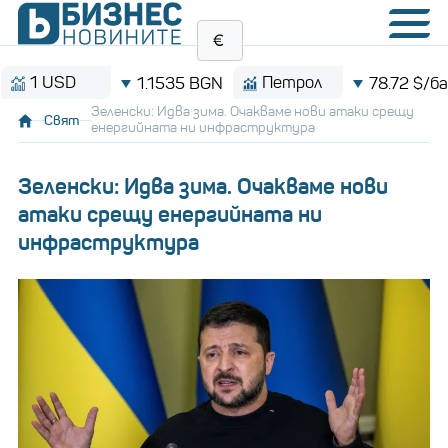
1 USD
Петрол
1.1535 BGN
78.72 $/барел
Зеленски: Идва зима. Очакваме нови атаки срещу
Свят
енергийната ни инфраструктура
Зеленски: Идва зима. Очакваме нови
атаки срещу енергийната ни
инфраструктура