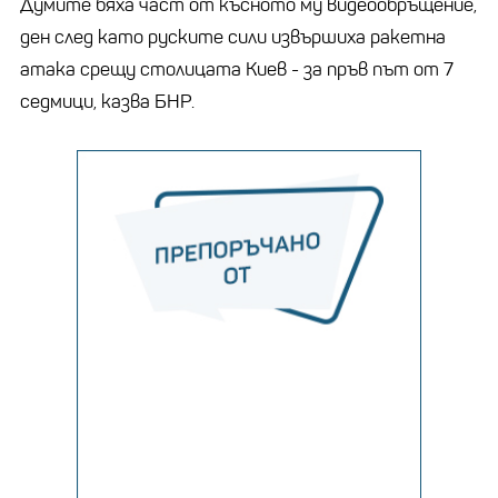
Думите бяха част от късното му видеообръщение,
ден след като руските сили извършиха ракетна
атака срещу столицата Киев - за пръв път от 7
седмици, казва БНР.