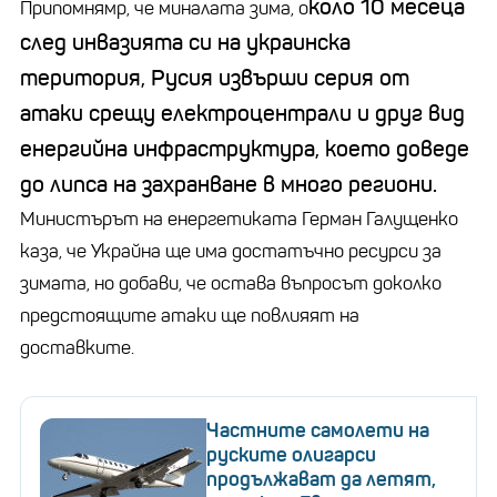
коло 10 месеца
Припомнямр, че миналата зима, о
след инвазията си на украинска
територия, Русия извърши серия от
атаки срещу електроцентрали и друг вид
енергийна инфраструктура, което доведе
до липса на захранване в много региони.
Министърът на енергетиката Герман Галущенко
каза, че Украйна ще има достатъчно ресурси за
зимата, но добави, че остава въпросът доколко
предстоящите атаки ще повлияят на
доставките.
Частните самолети на
руските олигарси
продължават да летят,