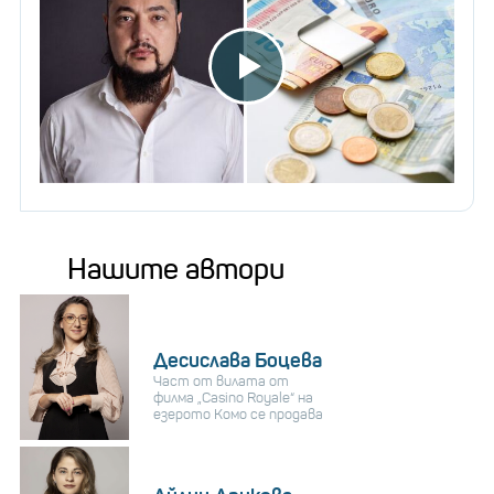
Нашите автори
Десислава Боцева
Част от вилата от
филма „Casino Royale“ на
езерото Комо се продава