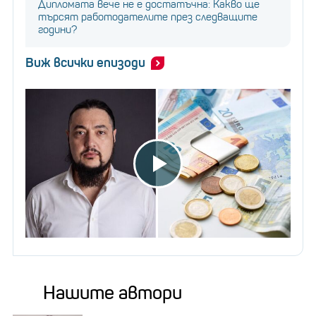
Дипломата вече не е достатъчна: Какво ще
телевизионен спот „Пазарувай като милиардер“,
търсят работодателите през следващите
който се излъчи по време на тазгодишния
години?
Супербоул.
Виж всички епизоди
Нашите автори