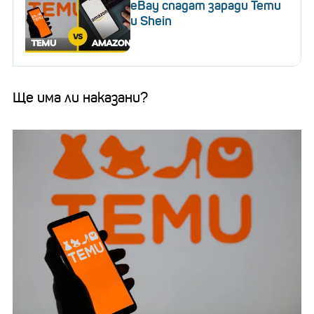
eBay спадат заради Temu
и Shein
Ще има ли наказани?