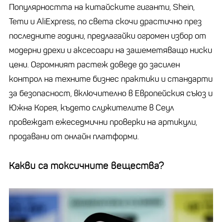
Популярността на китайските гиганти, Shein,
Temu и AliExpress, по света скочи драстично през
последните години, предлагайки огромен избор от
модерни дрехи и аксесоари на зашеметяващо ниски
цени. Огромният растеж доведе до засилен
контрол на техните бизнес практики и стандарти
за безопасност, включително в Европейския съюз и
Южна Корея, където служителите в Сеул
провеждат ежеседмични проверки на артикули,
продавани от онлайн платформи.
Какви са токсичните вещества?