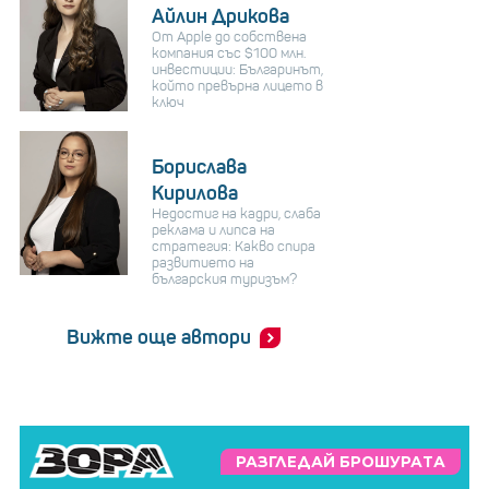
Айлин Дрикова
От Apple до собствена
компания със $100 млн.
инвестиции: Българинът,
който превърна лицето в
ключ
Борислава
Кирилова
Недостиг на кадри, слаба
реклама и липса на
стратегия: Какво спира
развитието на
българския туризъм?
Вижте още автори
РАЗГЛЕДАЙ БРОШУРАТА