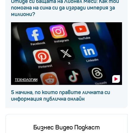
Отиде си бащата на Лионел Меси: Как той
тестването за безопасност и продажба на
помогна на сина си да изгради империя за
милиони?
„надеждни продукти“ и отрече слуховете.
ТЕХНОЛОГИИ
5 начина, по които правите личната си
информация публична онлайн
Бизнес Видео Подкаст