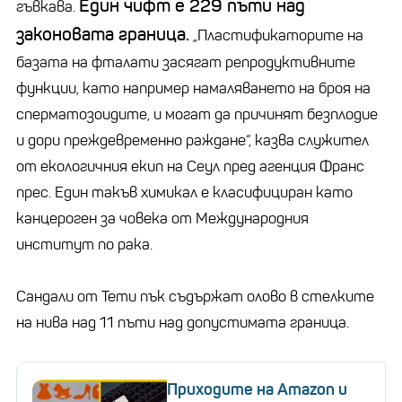
Един чифт е 229 пъти над
гъвкава.
законовата граница.
„Пластификаторите на
базата на фталати засягат репродуктивните
функции, като например намаляването на броя на
сперматозоидите, и могат да причинят безплодие
и дори преждевременно раждане“, казва служител
от екологичния екип на Сеул пред агенция Франс
прес. Един такъв химикал е класифициран като
канцероген за човека от Международния
институт по рака.
Сандали от Temu пък съдържат олово в стелките
на нива над 11 пъти над допустимата граница.
Приходите на Amazon и