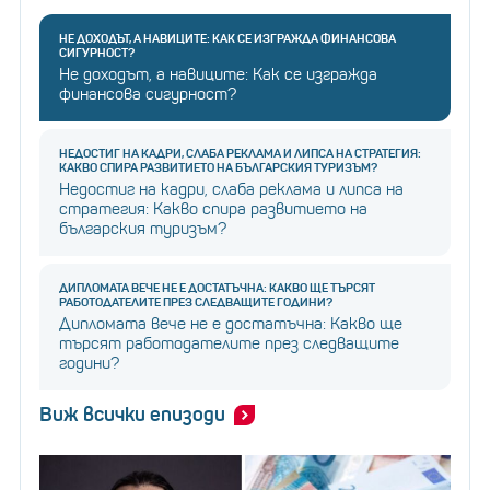
НЕ ДОХОДЪТ, А НАВИЦИТЕ: КАК СЕ ИЗГРАЖДА ФИНАНСОВА
СИГУРНОСТ?
Не доходът, а навиците: Как се изгражда
финансова сигурност?
НЕДОСТИГ НА КАДРИ, СЛАБА РЕКЛАМА И ЛИПСА НА СТРАТЕГИЯ:
КАКВО СПИРА РАЗВИТИЕТО НА БЪЛГАРСКИЯ ТУРИЗЪМ?
Недостиг на кадри, слаба реклама и липса на
стратегия: Какво спира развитието на
българския туризъм?
ДИПЛОМАТА ВЕЧЕ НЕ Е ДОСТАТЪЧНА: КАКВО ЩЕ ТЪРСЯТ
РАБОТОДАТЕЛИТЕ ПРЕЗ СЛЕДВАЩИТЕ ГОДИНИ?
Дипломата вече не е достатъчна: Какво ще
търсят работодателите през следващите
години?
Виж всички епизоди