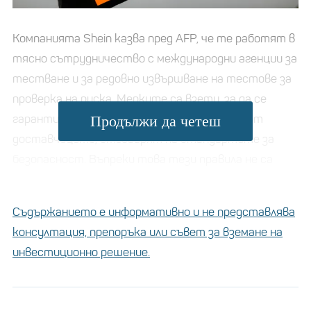
Компанията Shein казва пред AFP, че те работят в
тясно сътрудничество с международни агенции за
тестване и за редовно извършване на тестове за
проверка на риска. Мерките са взети, за да се
гарантира, че продуктите, предоставени от
Продължи да четеш
доставчиците, отговарят на стандартите за
безопасност. Въпреки това тези правила не са
спазени. Temu направиха изявление пред AFP,
казвайки, че след като са получили уведомлението
Съдържанието е информативно и не представлява
от градската управа на Сеул, незабавно е
консултация, препоръка или съвет за вземане на
започнало вътрешно разследване. Компанията
инвестиционно решение.
работи по премахване на тези продукти от
списъците на глобалния им пазар.