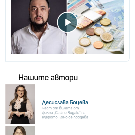
Нашите автори
Десислава Боцева
Част от вилата от
филма „Casino Royale“ на
езерото Комо се продава