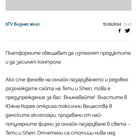
bTV Бизнес екип
15.08.2024
13:41
Платформите обещават да изтеглят продуктите
и да засилят контрола
Ако сте фенове на онлайн пазаруването и редовно
разглеждате сайта на Temu и Shein, това е
предупреждение за вас: Внимавайте! Властите в
Южна Корея откриха токсични вещества в
дамските аксесоари, продавани от най-
популярните фирми за онлайн пазаруване в света -
Temu и Shein. Отчетени са стотици нива над