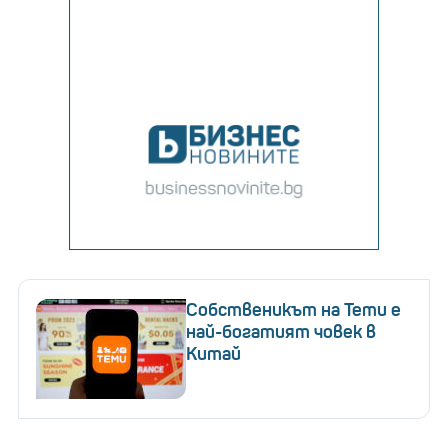
Собственикът на Temu е
най-богатият човек в
Китай