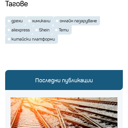
Тагове
ЕС ще налага мита върху
евтините стоки на
онлайн магазини Temu,
дрехи
химикали
онлайн пазаруване
Shein и AliExpress
aliexpress
Shein
Temu
китайски платформи
Пореден скандал
Последни публикации