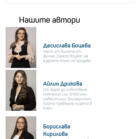
Нашите автори
Десислава Боцева
Част от вилата от
филма „Casino Royale“ на
езерото Комо се продава
Айлин Дрикова
От Apple до собствена
компания със $100 млн.
инвестиции: Българинът,
който превърна лицето в
ключ
Борислава
Кирилова