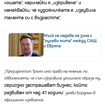
лошата“, наричайки я „изкривена“ и
намеквайки, че художничката е „изгубила
таланта си с възрастта“.
Мъск се надява на зона с
"нулеви мита" между САЩ
и Европа
„Президентът Тръмп има право на мнение, но
обвиненията, че съм изкривила умишлено образа му,
сериозно застрашават бизнес, който
развивам от над 41 години
“, заяви Бордман в
официално изявление.