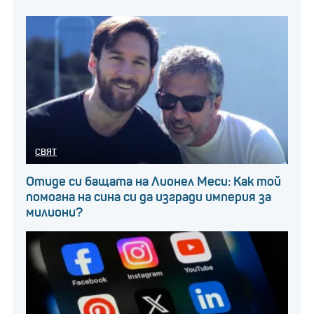
СВЯТ
Отиде си бащата на Лионел Меси: Как той
помогна на сина си да изгради империя за
милиони?