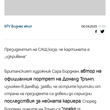
bTV Бизнес екип
06.04.2025
11:03
Президентът на САЩ каза, че картината е
„изкривена“
автор на
Британският художник Сара Бордман,
официалния портрет на Доналд Тръмп
,
изложен в Денвър, заяви, че острите критики от
страна на президента са довели до сериозни
последствия за нейната кариера
. Според
"пряко и
Бордман, думите на Тръмп са