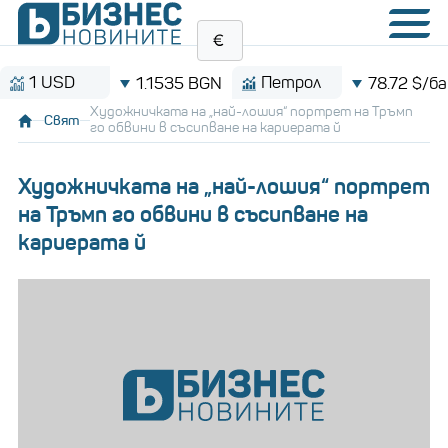
 USD
Петрол
1.1535 BGN
78.72 $/барел
Художничката на „най-лошия“ портрет на Тръмп
Свят
го обвини в съсипване на кариерата й
Художничката на „най-лошия“ портрет
на Тръмп го обвини в съсипване на
кариерата й