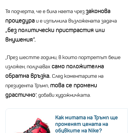
законова
Тя подчерта, че е била наета чрез
процедура
и е изпълнила възложената задача
„без политически пристрастия или
внушения“.
„През шестте години, в които портретът беше
само положителна
изложен, получавах
обратна връзка.
След коментарите на
това се промени
президента Тръмп,
драстично
“, добави художничката.
Как митата на Тръмп ще
променят цената на
обувките на Nike?