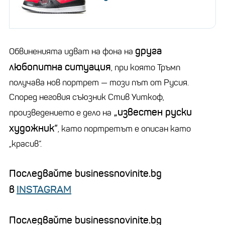
друга
Обвиненията идват на фона на
любопитна ситуация
, при която Тръмп
получава нов портрет — този път от Русия.
Според неговия съюзник Стив Уиткоф,
„известен руски
произведението е дело на
художник“
, като портретът е описан като
„красив“.
Последвайте businessnovinite.bg
в
INSTAGRAM
Последвайте businessnovinite.bg