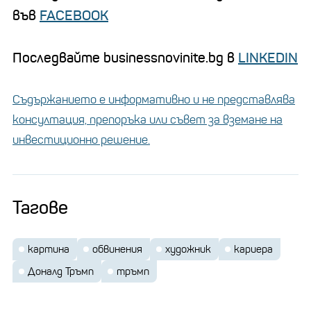
във
FACEBOOK
Последвайте businessnovinite.bg в
LINKEDIN
Съдържанието е информативно и не представлява
консултация, препоръка или съвет за вземане на
инвестиционно решение.
Тагове
картина
обвинения
художник
кариера
Доналд Тръмп
тръмп