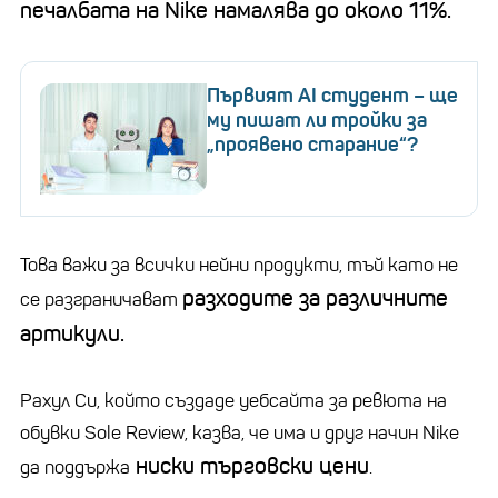
печалбата на Nike намалява до около 11%.
Първият AI студент – ще
му пишат ли тройки за
„проявено старание“?
Това важи за всички нейни продукти, тъй като не
разходите за различните
се разграничават
артикули.
Рахул Си, който създаде уебсайта за ревюта на
обувки Sole Review, казва, че има и друг начин Nike
ниски търговски цени
да поддържа
.