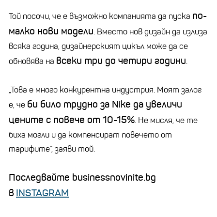
по-
Той посочи, че е възможно компанията да пуска
малко нови модели
. Вместо нов дизайн да излиза
всяка година, дизайнерският цикъл може да се
всеки три до четири години
обновява на
.
„Това е много конкурентна индустрия. Моят залог
би било трудно за Nike да увеличи
е, че
цените с повече от 10-15%
. Не мисля, че те
биха могли и да компенсират повечето от
тарифите“, заяви той.
Последвайте businessnovinite.bg
в
INSTAGRAM