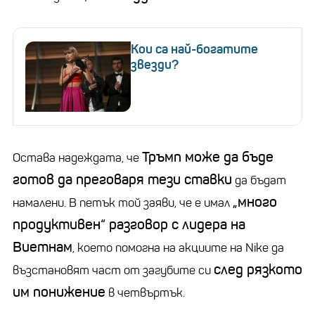
Кои са най-богатите
звезди?
Тръмп може да бъде
Остава надеждата, че
готов да преговаря тези ставки
да бъдат
„много
намалени. В петък той заяви, че е имал
продуктивен“ разговор с лидера на
Виетнам
, което помогна на акциите на Nike да
след рязкото
възстановят част от загубите си
им понижение
в четвъртък.