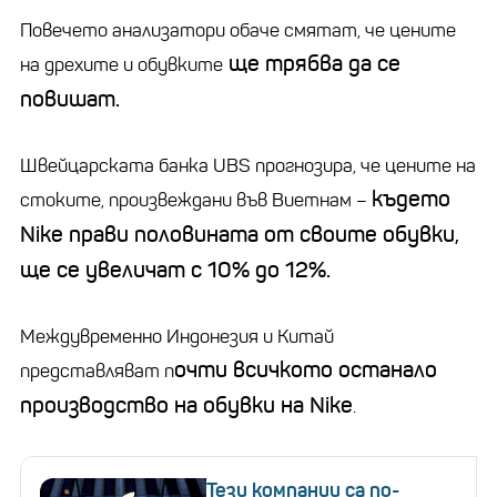
Повечето анализатори обаче смятат, че цените
ще трябва да се
на дрехите и обувките
повишат.
Швейцарската банка UBS прогнозира, че цените на
където
стоките, произвеждани във Виетнам –
Nike прави половината от своите обувки,
ще се увеличат с 10% до 12%.
Междувременно Индонезия и Китай
очти всичкото останало
представляват п
производство на обувки на Nike
.
Тези компании са по-