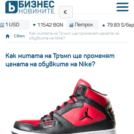
SD
Петрол
1.1542 BGN
79.83 $/барел
Как митата на Тръмп ще променят цената на
Свят
обувките на Nike?
Как митата на Тръмп ще променят
цената на обувките на Nike?