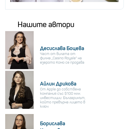
Нашите автори
Десислава Боцева
Част от вилата от
филма „Casino Royale“ на
езерото Комо се продава
Айлин Дрикова
От Apple до собствена
компания със $100 млн.
инвестиции: Българинът,
който превърна лицето в
ключ
Борислава