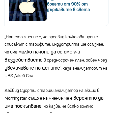
богати от 90% от
държавите в света
„Нашето мнение е, че предвид колко обширен е
списъкът с тарифите, индустрията ще осъзнае,
малко начини да се смекчи
че има
въздействието
в средносрочен план, освен чрез
увеличаване на цените
“, каза анализаторът на
UBS Джей Сол.
Дейвид Суортц, старши анализатор на акции в
вероятно да
Morningstar, също е на мнение, че е
има поскъпване
, но казва, че всяко голямо