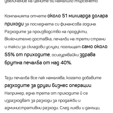
увеличение на цените би намалило търсенето.
около 51 милиарда долара
Компанията отчете
приходи
за последната си финансова година.
Разходите за производство на продукти,
включително доставка, печалби на трети страни
само около
и такси за складови услуги, поглъщат
55% от приходите
здрава
, осигурявайки
брутна печалба от над 40%.
Тази печалба все пак намалява, когато добавите
разходите за други бизнес операции
.
Например, една трета от приходите й се
изразходват за разходи за продажби и
административни разходи. След лихви и данъци,