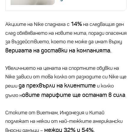
14%
Акциите на Nike спаднаха с
на следващия ден
след обявяването на новите мита, поради опасения
за въздействието, което те може да имат върху
веригата на доставки на компанията.
Увеличнието на цената на спортните обувки на
Nike зависи от това колко от разходите си Nike ще
да прехвърли на клиентите
реши
и колко
овите тарифите ще останат в сила
дълго н
.
Стоките от Виетнам, Индонезия и Китай
подлежат на някои от най-тежките американски
между 32% и 54%.
вносни данъци –