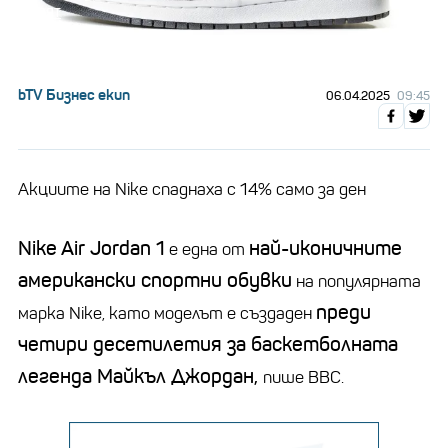
СВЯТ
bTV Бизнес екип
06.04.2025
09:45
Акциите на Nike спаднаха с 14% само за ден
Nike Air Jordan 1
най-иконичните
е една от
американски спортни обувки
на популярната
преди
марка Nike, като моделът е създаден
четири десетилетия за баскетболната
легенда Майкъл Джордан,
пише BBC.