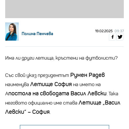
19.02.2025
09:37
Полина Пенчева
Има ли други летища, кръстени на футболисти?
Румен Радев
Със свой указ президентът
Летище София
наименува
на името на
постола на свободата Васил Левски
А
. Така
Летище „Васил
неговото официално име става
Левски“ – София
.