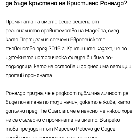
да бъде кръстено на Кристиано Роналдо?
Промяната на името беше решена от
регионалното правителство на Мадейра, след
като Португалия спечели Европейското
първенство през 2016 г. Критиците казаха, че по-
изтъкната историческа фигура би била по-
подходяща, като на острова и до днес има петиции
против промяната.
Роналдо призна, че е рядкост публична личност да
бъде почетана по този начин, докато е жива, като
допълни пред The Guardian, че е наясно, че някои хора
не са съгласни с промяната на името. Въпреки
това президентът Марсело Ребело де Соуса
потвърди, че промяната е решена от