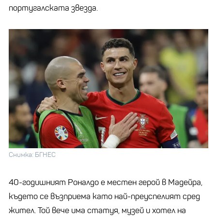
португалската звезда.
Снимка: БГНЕС
40-годишният Роналдо е местен герой в Мадейра,
където се възприема като най-преуспелият сред
жител. Той вече има статуя, музей и хотел на