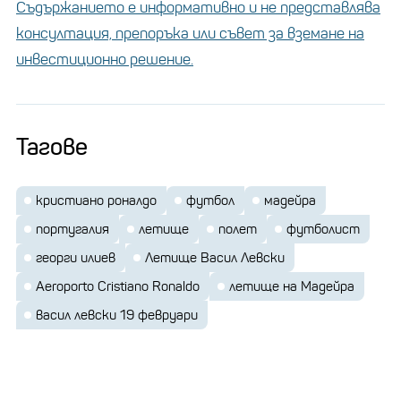
Съдържанието е информативно и не представлява
консултация, препоръка или съвет за вземане на
инвестиционно решение.
Тагове
кристиано роналдо
футбол
мадейра
португалия
летище
полет
футболист
георги илиев
Летище Васил Левски
Aeroporto Cristiano Ronaldo
летище на Мадейра
васил левски 19 февруари