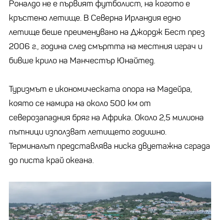
Роналдо не е първият футболист, на когото е
кръстено летище. В Северна Ирландия едно
летище беше преименувано на Джордж Бест през
2006 г., година след смъртта на местния играч и
бивше крило на Манчестър Юнайтед.
Туризмът е икономическата опора на Мадейра,
която се намира на около 500 км от
северозападния бряг на Африка. Около 2,5 милиона
пътници използват летището годишно.
Терминалът представлява ниска двуетажна сграда
до писта край океана.