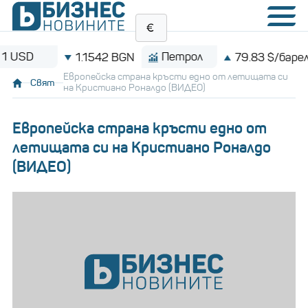
Петрол
Bi
1.1542 BGN
79.83 $/барел
Европейска страна кръсти едно от летищата си
Свят
на Кристиано Роналдо (ВИДЕО)
Европейска страна кръсти едно от
летищата си на Кристиано Роналдо
(ВИДЕО)