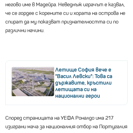
негово име в Мадейра. Неведнъж играчът е казвал,
че се гордее с корените си и хората на острова не
спират да му показват признателността си по
различни начини.
Летище София вече е
"Васил Левски": Това са
държавите, кръстили
летищата си на
национални герои
Според страницата на УЕФА Роналдо има 217
изиграни мача за националния отбор на Португалия