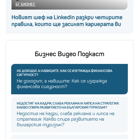
БГ БИЗНЕС
Новият шеф на LinkedIn разкри четирите
правила, които ще засилят кариерата ви
Бизнес Видео Подкаст
НЕ ДОХОДЪТ, А НАВИЦИТЕ: КАК СЕ ИЗГРАЖДА ФИНАНСОВА
СИГУРНОСТ?
Не доходът, а навиците: Как се изгражда
финансова сигурност?
НЕДОСТИГ НА КАДРИ, СЛАБА РЕКЛАМА И ЛИПСА НА СТРАТЕГИЯ:
КАКВО СПИРА РАЗВИТИЕТО НА БЪЛГАРСКИЯ ТУРИЗЪМ?
Недостиг на кадри, слаба реклама и липса на
стратегия: Какво спира развитието на
българския туризъм?