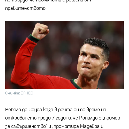
правителството.
Снимка: БГНЕС
Ребело де Соуса каза в речта си по време на
откриването преди 7 години, че Роналдо е „пример
за съвършенство“ и „промотира Мадейра и