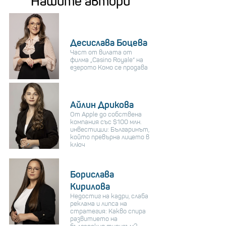
Нашите автори
Десислава Боцева
Част от вилата от
филма „Casino Royale“ на
езерото Комо се продава
Айлин Дрикова
От Apple до собствена
компания със $100 млн.
инвестиции: Българинът,
който превърна лицето в
ключ
Борислава
Кирилова
Недостиг на кадри, слаба
реклама и липса на
стратегия: Какво спира
развитието на