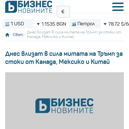
1 USD
Петрол
1.1535 BGN
78.72 $/барел
Днес влизат в сила митата на Тръмп за стоки от
Свят
Канада, Мексико и Китай
Днес влизат в сила митата на Тръмп за
стоки от Канада, Мексико и Китай