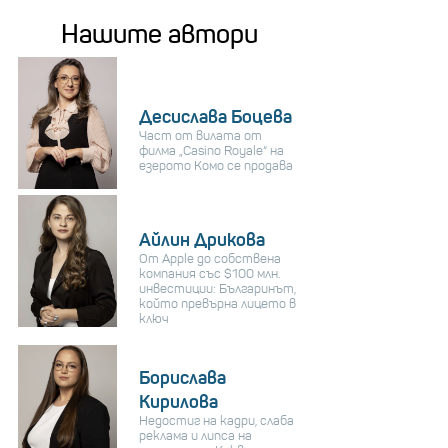
Нашите автори
Десислава Боцева
Част от вилата от
филма „Casino Royale“ на
езерото Комо се продава
Айлин Дрикова
От Apple до собствена
компания със $100 млн.
инвестиции: Българинът,
който превърна лицето в
ключ
Борислава
Кирилова
Недостиг на кадри, слаба
реклама и липса на