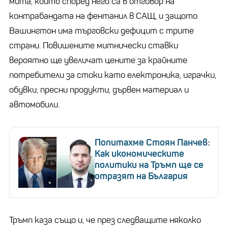
мита, които според него са в отговор на
контрабандата на фентанил в САЩ, и защото
Вашингтон има търговски дефицит с трите
страни. Повишените митнически ставки
вероятно ще увеличат цените за крайните
потребители за стоки като електроника, играчки,
обувки, пресни продукти, дървен материал и
автомобили.
Попитахме Стоян Панчев:
Как икономическите
политики на Тръмп ще се
отразят на България
Тръмп каза също и, че през следващите няколко