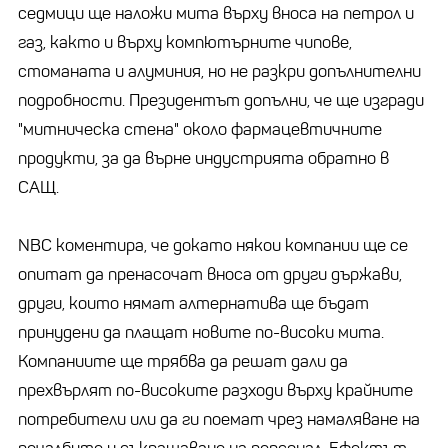
седмици ще наложи мита върху вноса на петрол и
газ, както и върху компютърните чипове,
стоманата и алуминия, но не разкри допълнителни
подробности. Президентът допълни, че ще изгради
"митническа стена" около фармацевтичните
продукти, за да върне индустрията обратно в
САЩ.
NBC коментира, че докато някои компании ще се
опитат да пренасочат вноса от други държави,
други, които нямат алтернатива ще бъдат
принудени да плащат новите по-високи мита.
Компаниите ще трябва да решат дали да
прехвърлят по-високите разходи върху крайните
потребители или да ги поемат чрез намаляване на