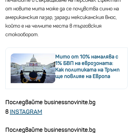
печалбите и съкращаване на персонал. Ефектът
от новите мита може да се почувства силно на
американския пазар, заради мексиканския внос,
който е на челните места в търговския
стокооборот.
Мито от 10% намалява с
1% БВП на еврозоната:
Как политиката на Тръмп
ще повлияе на Европа
Последвайте businessnovinite.bg
в
INSTAGRAM
Последвайте businessnovinite.bg