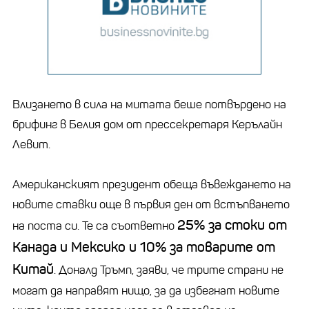
Влизането в сила на митата беше потвърдено на
брифинг в Белия дом от прессекретаря Керълайн
Левит.
Американският президент обеща въвеждането на
новите ставки още в първия ден от встъпването
25% за стоки от
на поста си. Те са съответно
Канада и Мексико и 10% за товарите от
Китай
. Доналд Тръмп, заяви, че трите страни не
могат да направят нищо, за да избегнат новите