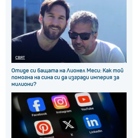
СВЯТ
Отиде си бащата на Лионел Меси: Как той
помогна на сина си да изгради империя за
милиони?