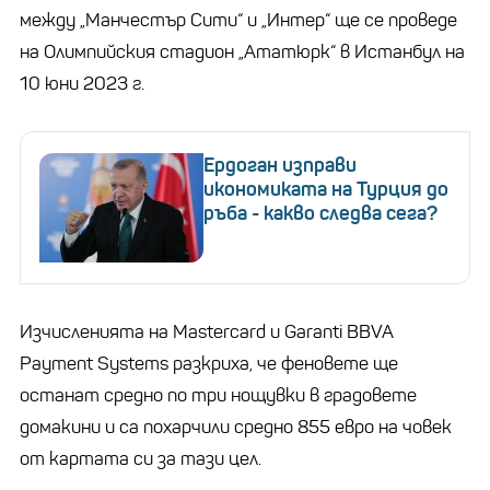
между „Манчестър Сити“ и „Интер“ ще се проведе
на Олимпийския стадион „Ататюрк“ в Истанбул на
10 юни 2023 г.
Ердоган изправи
икономиката на Турция до
ръба - какво следва сега?
Изчисленията на Mastercard и Garanti BBVA
Payment Systems разкриха, че феновете ще
останат средно по три нощувки в градовете
домакини и са похарчили средно 855 евро на човек
от картата си за тази цел.