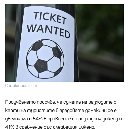
Снимка: uefa.com
Проучването посочва, че сумата на разходите с
карти на туристите в градовете домакини се е
увеличила с 54% в сравнение с предходния уикенд и
41% в сравнение със следващия уикенд.