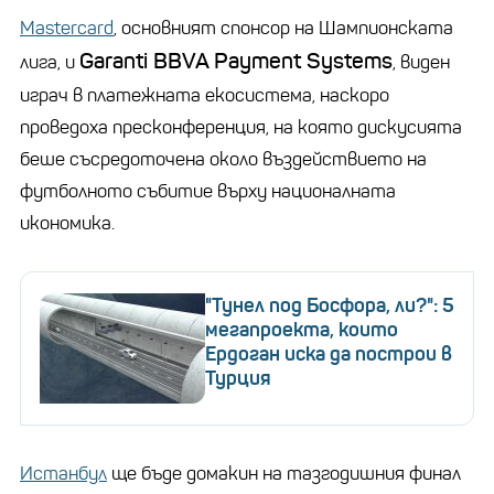
Mastercard
, основният спонсор на Шампионската
Garanti BBVA Payment Systems
лига, и
, виден
играч в платежната екосистема, наскоро
проведоха пресконференция, на която дискусията
беше съсредоточена около въздействието на
футболното събитие върху националната
икономика.
"Тунел под Босфора, ли?": 5
мегапроекта, които
Ердоган иска да построи в
Турция
Истанбул
ще бъде домакин на тазгодишния финал