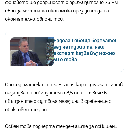
феновете ще допринесат с приблизително 75 млн.
евро за местната икономика през уикенда на
окончателно, обясни той.
Ердоган обеща безплатен
газ на турците, наш
експерт казва възможно
ли е това
Според платежната компания картодържателитв
пазаруват приблизително 3,5 пъти повече в
свързаните с футбола магазини в сравнение с
обикновените дни.
Освен това подчерта тенденциите за повишени