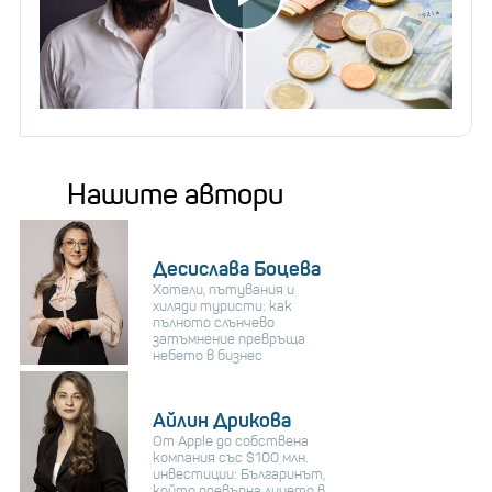
Нашите автори
Десислава Боцева
Хотели, пътувания и
хиляди туристи: как
пълното слънчево
затъмнение превръща
небето в бизнес
Айлин Дрикова
От Apple до собствена
компания със $100 млн.
инвестиции: Българинът,
който превърна лицето в