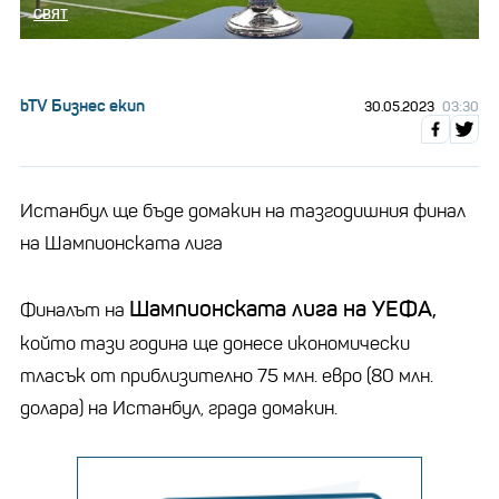
СВЯТ
bTV Бизнес екип
30.05.2023
03:30
Истанбул ще бъде домакин на тазгодишния финал
на Шампионската лига
Шампионската лига на УЕФА,
Финалът на
който тази година ще донесе икономически
тласък от приблизително 75 млн. евро (80 млн.
долара) на Истанбул, града домакин.