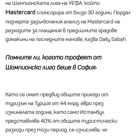
на Шампионската лига на УЕФА, който
Mastercard
спонсорира от близо 30 години. Гюрдал
подчерта задълбочения анализ на Mastercard на
разходите за плащания в предишните градове
домакини на последните мачове, казва Daily Sabah.
Помните ли, когато трофеят от
Шампионска лига беше в София:
Като се имат предвид общите приходи от
туризъм на Турция от 44 млрд. евро през
изминалата година, като само Истанбул
представлява 40% от общите туристически
разходи през този период, се изчислява, че