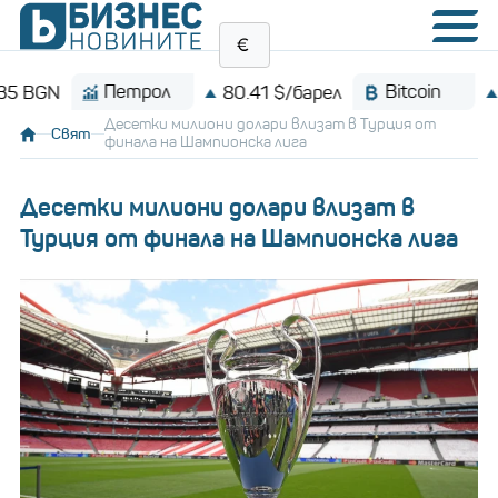
Петрол
Bitcoin
80.41 $/барел
$64,98
Десетки милиони долари влизат в Турция от
Свят
финала на Шампионска лига
Десетки милиони долари влизат в
Турция от финала на Шампионска лига