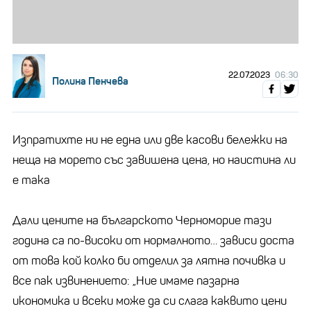
22.07.2023
06:30
Полина Пенчева
Изпратихте ни не една или две касови бележки на
неща на морето със завишена цена, но наистина ли
е така
Дали цените на българското Черноморие тази
година са по-високи от нормалното… зависи доста
от това кой колко би отделил за лятна почивка и
все пак извинението: „Ние имаме пазарна
икономика и всеки може да си слага каквито цени