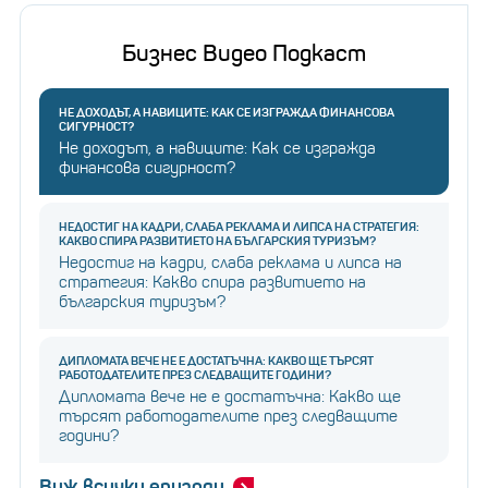
Бизнес Видео Подкаст
НЕ ДОХОДЪТ, А НАВИЦИТЕ: КАК СЕ ИЗГРАЖДА ФИНАНСОВА
СИГУРНОСТ?
Не доходът, а навиците: Как се изгражда
финансова сигурност?
НЕДОСТИГ НА КАДРИ, СЛАБА РЕКЛАМА И ЛИПСА НА СТРАТЕГИЯ:
КАКВО СПИРА РАЗВИТИЕТО НА БЪЛГАРСКИЯ ТУРИЗЪМ?
Недостиг на кадри, слаба реклама и липса на
стратегия: Какво спира развитието на
българския туризъм?
ТОТАЛ за деня: 386 лв. за двама
ДИПЛОМАТА ВЕЧЕ НЕ Е ДОСТАТЪЧНА: КАКВО ЩЕ ТЪРСЯТ
РАБОТОДАТЕЛИТЕ ПРЕЗ СЛЕДВАЩИТЕ ГОДИНИ?
Дипломата вече не е достатъчна: Какво ще
търсят работодателите през следващите
Гориво: 115 лв.
години?
Виж всички епизоди
Паркинг: 20 лв.