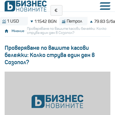
USD
Петрол
1.1542 BGN
79.83 $/барел
Проверяваме по вашите касови бележки: Колко
Мнение
струва един ден в Созопол?
Проверяваме по вашите касови
бележки: Колко струва един ден в
Созопол?