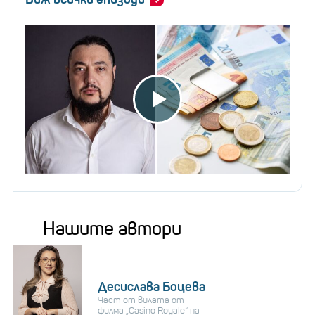
Шатра: 80 лв.
Закуска: 35 лв.
Обяд: 30 лв.
Вечеря: 106 лв.
*Цените са приблизителни
Нашите автори
Десислава Боцева
Част от вилата от
филма „Casino Royale“ на