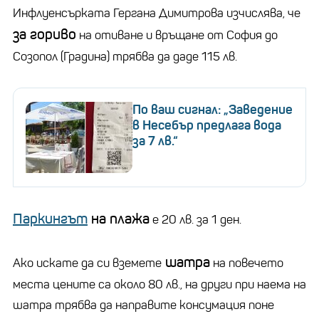
Инфлуенсърката Гергана Димитрова изчислява, че
за гориво
на отиване и връщане от София до
Созопол (Градина) трябва да даде 115 лв.
По ваш сигнал: „Заведение
в Несебър предлага вода
за 7 лв.“
Паркингът
на плажа
е 20 лв. за 1 ден.
шатра
Ако искате да си вземете
на повечето
места цените са около 80 лв., на други при наема на
шатра трябва да направите консумация поне