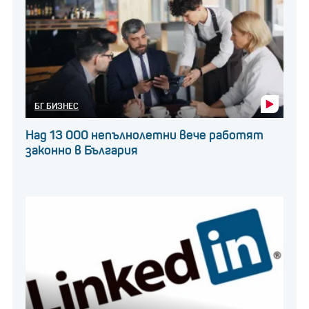
си предвидете 7,60 на човек.
Нейната рибна вечеря за двама струва 106 лв.
Колко струва да си
БГ БИЗНЕС
наемем място за каравана
на къмпинг „Градина“?
Над 13 000 непълнолетни вече работят
законно в България
Нашите читатели пък са отделили за порция миди
15,99 лв., шопската салата на няколко места е
около 11 лв., а вечерята, която виждаме тук е 116
лв. като включваме и алкохолни напитки като чаша
вино, наливна бира и лимонада, като стази храна
спокойно може да се нахрани и тричленно