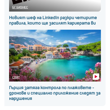
семейство с дете.
БГ БИЗНЕС
Новият шеф на LinkedIn разкри четирите
правила, които ще засилят кариерата ви
СВЯТ
Гърция затяга контрола по плажовете -
дронове и специално приложение следят за
нарушения