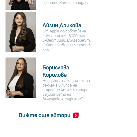
езерото Комо се продава
Айлин Дрикова
От Apple до собствена
компания със $100 млн.
инвестиции: Българинът,
който превърна лицето в
ключ
Борислава
Кирилова
Недостиг на кадри, слаба
реклама и липса на
стратегия: Какво спира
развитието на
българския туризъм?
Вижте още автори