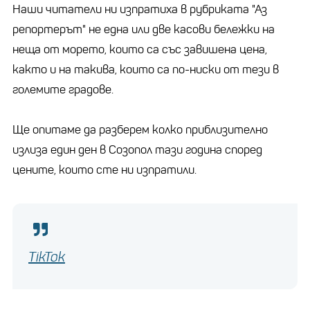
Наши читатели ни изпратиха в рубриката "Аз
репортерът" не една или две касови бележки на
неща от морето, които са със завишена цена,
както и на такива, които са по-ниски от тези в
големите градове.
Ще опитаме да разберем колко приблизително
излиза един ден в Созопол тази година според
цените, които сте ни изпратили.
TikTok