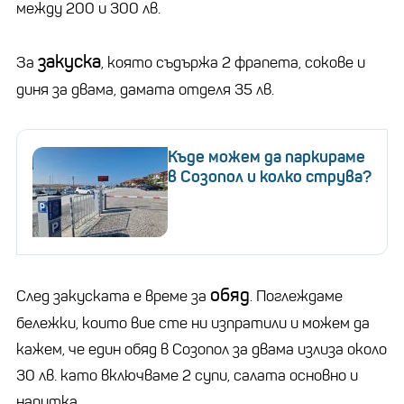
между 200 и 300 лв.
закуска
За
, която съдържа 2 фрапета, сокове и
диня за двама, дамата отделя 35 лв.
Къде можем да паркираме
в Созопол и колко струва?
обяд
След закуската е време за
. Поглеждаме
бележки, които вие сте ни изпратили и можем да
кажем, че един обяд в Созопол за двама излиза около
30 лв. като включваме 2 супи, салата основно и
напитка.