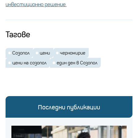
инвестиционно решение.
Тагове
Созопол
цени
черномирие
цени на созопол
един ден в Созопол
Снимка: Читатели
Последни публикации
Ако решите да си вземете и още нещо за хапване
или да обядвате палачинка с банан и шоколад там,