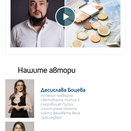
Нашите автори
Десислава Боцева
Испания превърна
световната титла в
съкровище! Пуска
лимитирана монета,
която феновете вече
преследват