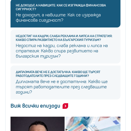
НЕ ДОХОДЪТ, А НАВИЦИТЕ: КАК СЕ ИЗГРАЖДА ФИНАНСОВА
СИГУРНОСТ?
Не доходът, а навиците: Как се изгражда
финансова сигурност?
НЕДОСТИГ НА КАДРИ, СЛАБА РЕКЛАМА И ЛИПСА НА СТРАТЕГИЯ:
КАКВО СПИРА РАЗВИТИЕТО НА БЪЛГАРСКИЯ ТУРИЗЪМ?
Недостиг на кадри, слаба реклама и липса на
стратегия: Какво спира развитието на
българския туризъм?
ДИПЛОМАТА ВЕЧЕ НЕ Е ДОСТАТЪЧНА: КАКВО ЩЕ ТЪРСЯТ
РАБОТОДАТЕЛИТЕ ПРЕЗ СЛЕДВАЩИТЕ ГОДИНИ?
Дипломата вече не е достатъчна: Какво ще
търсят работодателите през следващите
години?
Виж всички епизоди