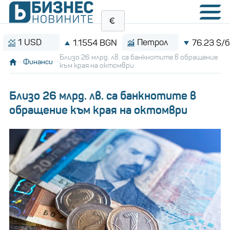
 USD
Петрол
1.1554 BGN
76.23 $/барел
Близо 26 млрд. лв. са банкнотите в обращение
Финанси
към края на октомври
Близо 26 млрд. лв. са банкнотите в
обращение към края на октомври