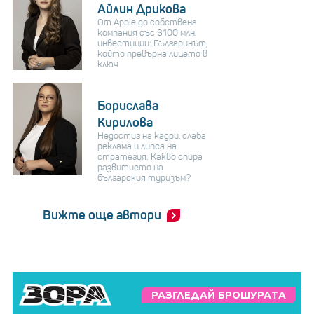
Айлин Дрикова
От Apple до собствена
компания със $100 млн.
инвестиции: Българинът,
който превърна лицето в
ключ
Борислава
Кирилова
Недостиг на кадри, слаба
реклама и липса на
стратегия: Какво спира
развитието на
българския туризъм?
Вижте още автори
РАЗГЛЕДАЙ БРОШУРАТА