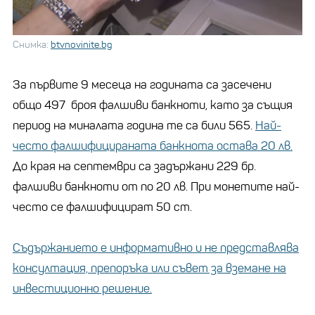
Снимка:
btvnovinite.bg
За първите 9 месеца на годината са засечени
общо 497 броя фалшиви банкноти, като за същия
период на миналата година те са били 565.
Най-
често фалшифицираната банкнота остава 20 лв.
До края на септември са задържани 229 бр.
фалшиви банкноти от по 20 лв. При монетите най-
често се фалшифицират 50 ст.
Съдържанието е информативно и не представлява
консултация, препоръка или съвет за вземане на
инвестиционно решение.