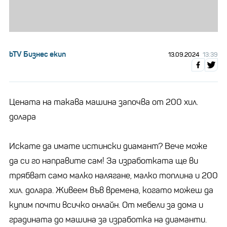
bTV Бизнес екип
13.09.2024
13:39
Цената на такава машина започва от 200 хил.
долара
Искате да имате истински диамант? Вече може
да си го направите сам! За изработката ще ви
трябват само малко налягане, малко топлина и 200
хил. долара. Живеем във времена, когато можеш да
купим почти всичко онлайн. От мебели за дома и
градината до машина за изработка на диаманти.