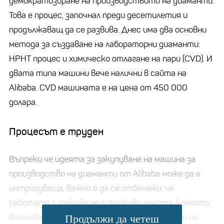
демократизиране на производството на диаманти.
Това е процес, започнал преди десетилетия и
продължаващ да се развива. Днес има два основни
метода за създаване на лабораторни диаманти:
HPHT процес и химическо отлагане на пари (CVD). И
двата типа машини вече налични в сайта на
Alibaba. CVD машината е на цена от 450 000
долара.
Процесът е труден
Въпреки че идеята за закупуване на машина за
производство на диаманти от Alibaba може да е
интригуваща, важно е да се отбележи, че
работата с такава не е толкова проста, колкото
включването й и гледането на формирането на
Продължи да четеш