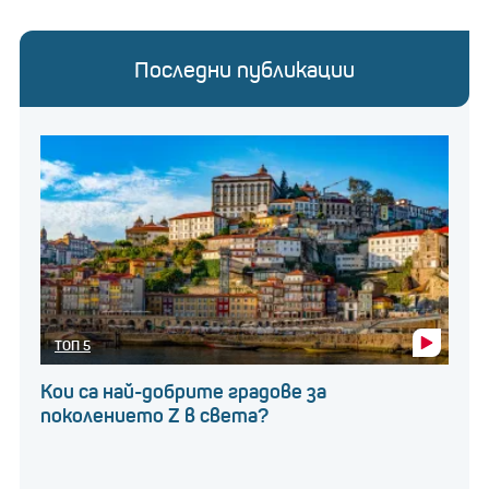
да генерират и контролират микровълни или
горещи нишки. И двата метода се нуждаят от
Последни публикации
диамантени кристали, за да започнат процеса на
растеж.
ТОП 5
Кои са най-добрите градове за
поколението Z в света?
Снимка: iStock