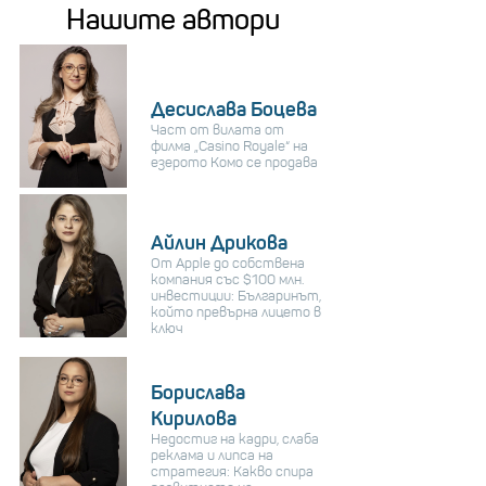
Нашите автори
Десислава Боцева
Част от вилата от
филма „Casino Royale“ на
езерото Комо се продава
Айлин Дрикова
От Apple до собствена
компания със $100 млн.
инвестиции: Българинът,
който превърна лицето в
ключ
Борислава
Кирилова
Недостиг на кадри, слаба
реклама и липса на
стратегия: Какво спира