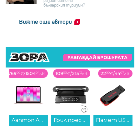
развитието на
българския туризъм?
Вижте още автори
РАЗГЛЕДАЙ БРОШУРАТА
769
00
€
/
1504
04
лв.
109
99
€
/
215
13
лв.
22
99
€
/
44
97
лв.
Лаптоп Apple MacBook Neo 13" 256GB Blush mhfh4 , 13.00 , 256 , 8 , Apple A18 Pro 5 Core GPU , Apple A18 Pro 6 Core , Mac OS...
Грил преса Philips HD6307/70...
Памет USB SanDisk CRUZER BLADE 128 GB SDCZ50-128G-B35...