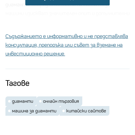
диаманти. Според статията на Lakha тези
машини изискват значителен опит и допълнителни
ресурси, за да работят ефективно. За HPHT преса
ще ви трябва надежден източник на
Съдържанието е информативно и не представлява
висококачествен графит, метални катализатори
консултация, препоръка или съвет за вземане на
като желязо или кобалт и прецизни системи за
инвестиционно решение.
контрол на температурата и налягането.
САЩ разрешават вноса на
Тагове
някои руски диаманти и
бижута
диаманти
онлайн търговия
машина за диаманти
китайски сайтове
CVD машините изискват постоянно снабдяване с
метан и водородни газове, както и способността