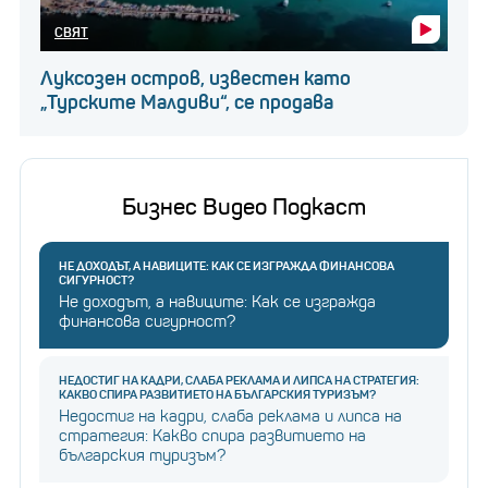
Лабораторно
СВЯТ
отгледаните диаманти
завземат все по-голяма
Луксозен остров, известен като
част от пазара
„Турските Малдиви“, се продава
Накратко, докато тези машини са по-достъпни от
Бизнес Видео Подкаст
всякога, превръщането на една в продуктивна
операция за производство на диаманти все пак ще
НЕ ДОХОДЪТ, А НАВИЦИТЕ: КАК СЕ ИЗГРАЖДА ФИНАНСОВА
изисква значителни инвестиции в оборудване,
СИГУРНОСТ?
материали, опит и мерки за безопасност. Но хей,
Не доходът, а навиците: Как се изгражда
финансова сигурност?
човек може да мечтае, нали?
НЕДОСТИГ НА КАДРИ, СЛАБА РЕКЛАМА И ЛИПСА НА СТРАТЕГИЯ:
КАКВО СПИРА РАЗВИТИЕТО НА БЪЛГАРСКИЯ ТУРИЗЪМ?
Недостиг на кадри, слаба реклама и липса на
стратегия: Какво спира развитието на
българския туризъм?