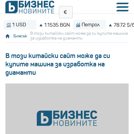
1 USD
Петрол
1.1535 BGN
78.72 $/барел
В този китайски сайт може да си купите машина
Блясък
за изработка на диаманти
В този китайски сайт може да си
купите машина за изработка на
диаманти