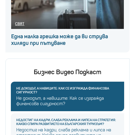
СВЯТ
Една малка грешка може да ви струва
хиляди при пътуване
Бизнес Видео Подкаст
НЕ ДОХОДЪТ, А НАВИЦИТЕ: КАК СЕ ИЗГРАЖДА ФИНАНСОВА
СИГУРНОСТ?
Не доходът, а навиците: Как се изгражда
финансова сигурност?
НЕДОСТИГ НА КАДРИ, СЛАБА РЕКЛАМА И ЛИПСА НА СТРАТЕГИЯ:
КАКВО СПИРА РАЗВИТИЕТО НА БЪЛГАРСКИЯ ТУРИЗЪМ?
Недостиг на кадри, слаба реклама и липса на