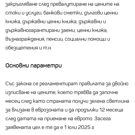
закръгляване след превалутиране на цените на
стоки и услуги, банкови сметки, дългови ценни
книжа, държавни ценни книжа, държавни и
държавногарантирани заеми, ценни книжа,
възнаграждения, пенсии, социални помощи и
обезщетения и т.н.
Основни параметри
Със закона се регламентират правилата за двойно
изписване на цените, което трябва да започне
месец след като страната получи зелена светлина
за влизане в еврозоната и да продължи 12 месеца
след датата на приемане на еврото. Засега
заявената цел е тя да е 1 юли 2025 г.