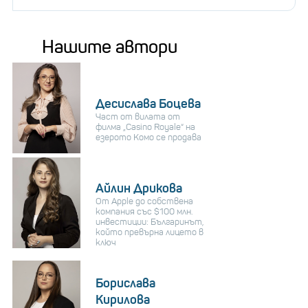
Нашите автори
Десислава Боцева
Част от вилата от
филма „Casino Royale“ на
езерото Комо се продава
Айлин Дрикова
От Apple до собствена
компания със $100 млн.
инвестиции: Българинът,
който превърна лицето в
ключ
Борислава
Кирилова