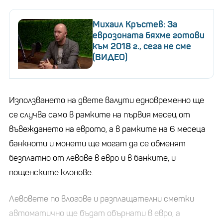
Михаил Кръстев: За
еврозоната бяхме готови
към 2018 г., сега не сме
(ВИДЕО)
Използването на двете валути едновременно ще
се случва само в рамките на първия месец от
въвеждането на еврото, а в рамките на 6 месеца
банкноти и монети ще могат да се обменят
безплатно от левове в евро и в банките, и
пощенските клонове.
Левовете по влогове и разплащателни сметки
автоматично ще бъдат обърнати в евро, а