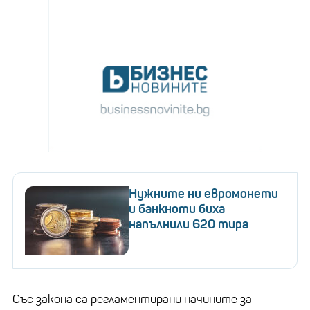
Нужните ни евромонети
и банкноти биха
напълнили 620 тира
Със закона са регламентирани начините за