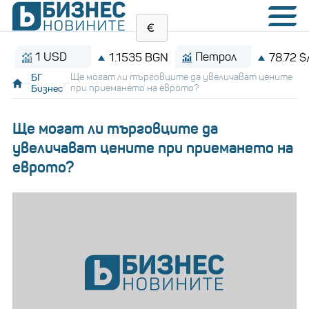
1 USD
Петрол
1.1535 BGN
78.72 $/баре
БГ
Ще могат ли търговците да увеличават цените
Бизнес
при приемането на еврото?
Ще могат ли търговците да
увеличават цените при приемането на
еврото?