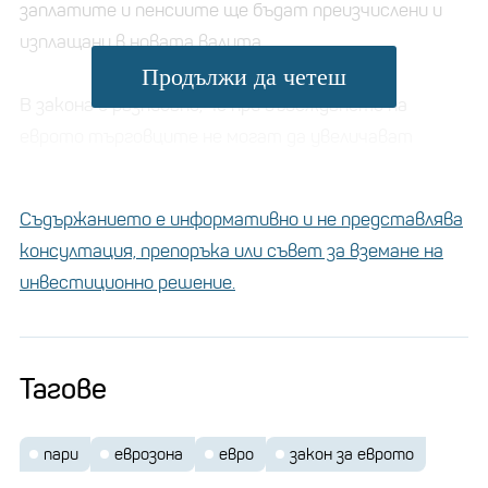
заплатите и пенсиите ще бъдат преизчислени и
изплащани в новата валута.
Продължи да четеш
В закона е разписано, че при въвеждането на
еврото търговците не могат да увеличават
цените на предлаганите от тях стоки и услуги,
когато това не е обосновано от обективни
Съдържанието е информативно и не представлява
икономически фактори.
консултация, препоръка или съвет за вземане на
инвестиционно решение.
Коя европейска столица е
с най-ниска средна
заплата, не е София
Тагове
пари
еврозона
евро
закон за еврото
В декларациите и формулярите, които гражданите