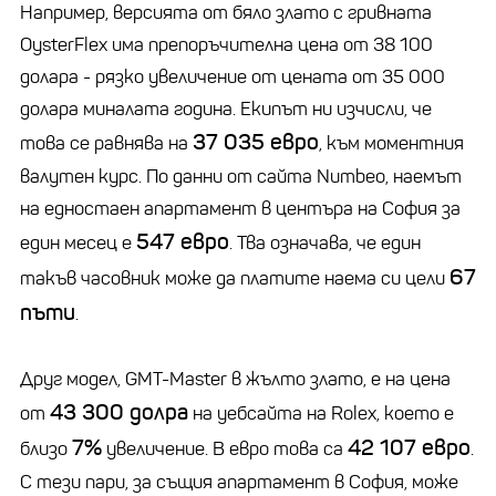
Например, версията от бяло злато с гривната
OysterFlex има препоръчителна цена от 38 100
долара - рязко увеличение от цената от 35 000
долара миналата година. Екипът ни изчисли, че
37 035 евро
това се равнява на
, към моментния
валутен курс. По данни от сайта Numbeo, наемът
на едностаен апартамент в центъра на София за
547 евро
един месец е
. Тва означава, че един
67
такъв часовник може да платите наема си цели
пъти
.
Друг модел, GMT-Master в жълто злато, е на цена
43 300 долра
от
на уебсайта на Rolex, което е
7%
42 107 евро
близо
увеличение. В евро това са
.
С тези пари, за същия апартамент в София, може