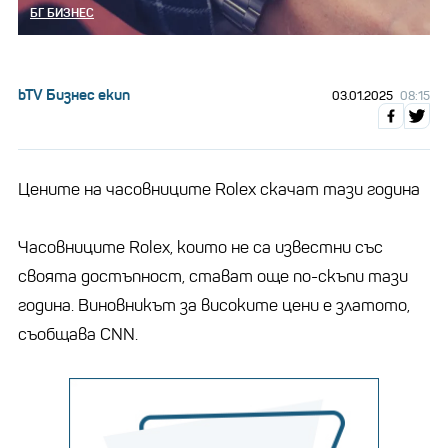
БГ БИЗНЕС
bTV Бизнес екип
03.01.2025
08:15
Цените на часовниците Rolex скачат тази година
Часовниците Rolex, които не са известни със
своята достъпност, стават още по-скъпи тази
година. Виновникът за високите цени е златото,
съобщава CNN.