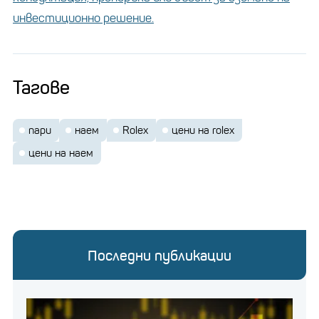
инвестиционно решение.
Цените на часовниците
Тагове
Rolex и Patek падат
сериозно на вторичния
пазар
пари
наем
Rolex
цени на rolex
цени на наем
Производителят на луксозни часовници ежегодно
увеличава цените, като растящата цена на
златото до голяма степен е причина за
повишаването на цените на златните часовници
Последни публикации
два пъти през 2024 г.
Цената на златото скочи с 27% миналата