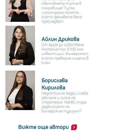
световната титла в
съкровище! Пуска
лимитирана монета,
която феновете вече
преследват
Айлин Дрикова
От Apple до собствена
компания със $100 млн.
инвестиции: Българинът,
който превърна лицето в
ключ
Борислава
Кирилова
Недостиг на кадри, слаба
реклама и липса на
стратегия: Какво спира
развитието на
българския туризъм?
Вижте още автори