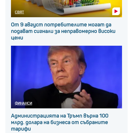
Не се очаква цените на златото да се понижат
СВЯТ
през 2025 г.
От 9 август потребителите могат да
подават сигнали за неправомерно високи
Последвайте businessnovinite.bg
цени
в
INSTAGRAM
Последвайте businessnovinite.bg
във
FACEBOOK
Последвайте businessnovinite.bg в
LINKEDIN
ФИНАНСИ
Администрацията на Тръмп върна 100
млрд. долара на бизнеса от събраните
тарифи