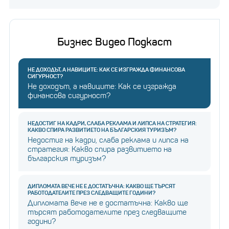
Бизнес Видео Подкаст
НЕ ДОХОДЪТ, А НАВИЦИТЕ: КАК СЕ ИЗГРАЖДА ФИНАНСОВА
СИГУРНОСТ?
Не доходът, а навиците: Как се изгражда
финансова сигурност?
НЕДОСТИГ НА КАДРИ, СЛАБА РЕКЛАМА И ЛИПСА НА СТРАТЕГИЯ:
КАКВО СПИРА РАЗВИТИЕТО НА БЪЛГАРСКИЯ ТУРИЗЪМ?
Недостиг на кадри, слаба реклама и липса на
стратегия: Какво спира развитието на
българския туризъм?
ДИПЛОМАТА ВЕЧЕ НЕ Е ДОСТАТЪЧНА: КАКВО ЩЕ ТЪРСЯТ
РАБОТОДАТЕЛИТЕ ПРЕЗ СЛЕДВАЩИТЕ ГОДИНИ?
Дипломата вече не е достатъчна: Какво ще
търсят работодателите през следващите
години?