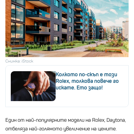
Снимка: iStock
Колкото по-скъп е този
Rolex, толкова повече го
искате. Ето защо!
Един от най-популярните модели на Rolex, Daytona,
отбеляза най-голямото увеличение на цените.