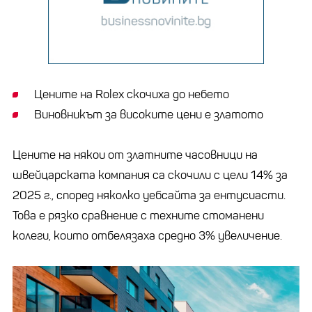
Цените на Rolex скочиха до небето
Виновникът за високите цени е златото
Цените на някои от златните часовници на
швейцарската компания са скочили с цели 14% за
2025 г., според няколко уебсайта за ентусиасти.
Това е рязко сравнение с техните стоманени
колеги, които отбелязаха средно 3% увеличение.