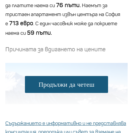
76 пъти.
да платите наема си
Наемът за
тристаен апартамент извън центъра на София
713 евро
е
. С един часовник може да покриете
59 пъти.
наема си
Причината за вдигането на цените
Продължи да четеш
Съдържанието е информативно и не представлява
консултация, препоръка или съвет за вземане на