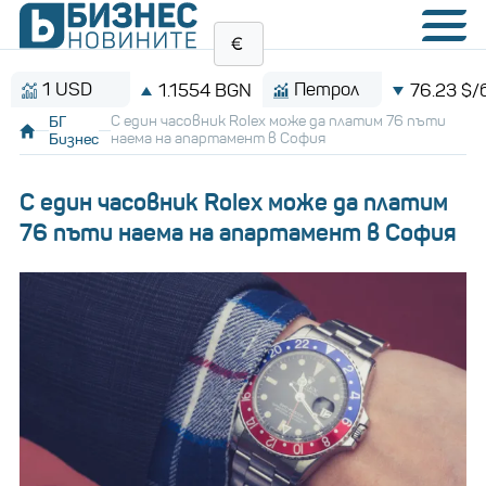
 USD
Петрол
1.1554 BGN
76.23 $/барел
БГ
С един часовник Rolex може да платим 76 пъти
Бизнес
наема на апартамент в София
С един часовник Rolex може да платим
76 пъти наема на апартамент в София