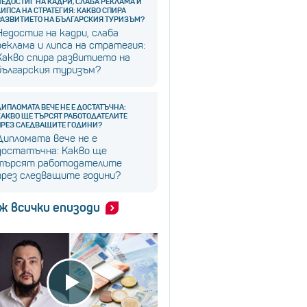
НЕДОСТИГ НА КАДРИ, СЛАБА РЕКЛАМА И
ЛИПСА НА СТРАТЕГИЯ: КАКВО СПИРА
РАЗВИТИЕТО НА БЪЛГАРСКИЯ ТУРИЗЪМ?
Недостиг на кадри, слаба
реклама и липса на стратегия:
Какво спира развитието на
българския туризъм?
ДИПЛОМАТА ВЕЧЕ НЕ Е ДОСТАТЪЧНА:
КАКВО ЩЕ ТЪРСЯТ РАБОТОДАТЕЛИТЕ
ПРЕЗ СЛЕДВАЩИТЕ ГОДИНИ?
Дипломата вече не е
достатъчна: Какво ще
търсят работодателите
през следващите години?
ж всички епизоди