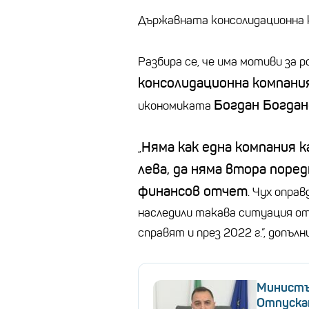
Държавната консолидационна ко
Разбира се, че има мотиви за
консолидационна компания
Богдан Богдан
икономиката
Няма как една компания к
„
лева, да няма втора поре
финансов отчет
. Чух опра
наследили такава ситуация от 
справят и през 2022 г.”, допълн
Министъ
Отпуска