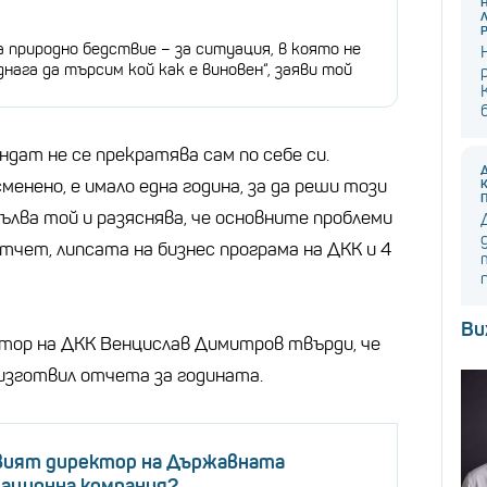
а природно бедствие – за ситуация, в която не
нага да търсим кой как е виновен“, заяви той
ндат не се прекратява сам по себе си.
енено, е имало една година, за да реши този
допълва той и разяснява, че основните проблеми
тчет, липсата на бизнес програма на ДКК и 4
Ви
тор на ДКК Венцислав Димитров твърди, че
изготвил отчета за годината.
овият директор на Държавната
дационна компания?