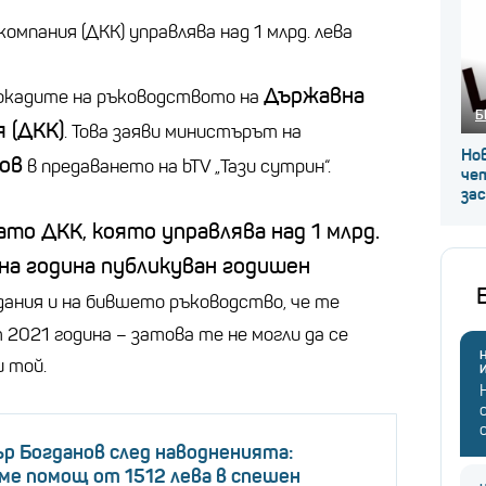
мпания (ДКК) управлява над 1 млрд. лева
Държавна
 рокадите на ръководството на
Б
 (ДКК)
. Това заяви министърът на
Нов
ов
в предаването на bTV „Тази сутрин“.
че
за
ато ДКК, която управлява над 1 млрд.
дна година публикуван годишен
вдания и на бившето ръководство, че те
2021 година – затова те не могли да се
Н
и той.
р Богданов след наводненията:
ме помощ от 1512 лева в спешен