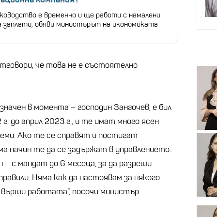
ководство е временно и ще работи с намалени
а заплати, обяви министърът на икономиката
тговори, че това не е състоятелно
начен в момента – господин Зангочев, е бил
. до април 2023 г., и те имат много ясен
еми. Ако те се справят и постигат
яма начин те да се задържат в управлението.
 – с мандат до 6 месеца, за да разреши
правили. Няма как да настоявам за някого
и върши работата“, посочи министър