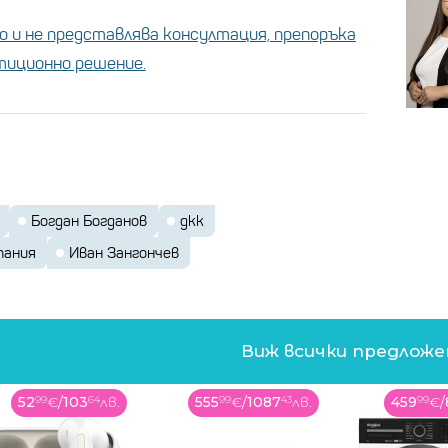
 и не представлява консултация, препоръка
стиционно решение.
Богдан Богданов
дкк
пания
Иван Зангончев
Виж всички предлож
555
99
€
/
1087
43
лв.
459
99
€
/
899
67
лв.
999
99
€
/