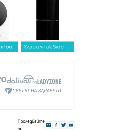
Хладилник Side-by-Side Toshiba GR-RF677WI-PGJ(22) , 515 l, E , No Frost , Черен...
Хладилник с горна камера Finlux FXRA 28350 IXE , 243 l, E , Инокс , Статична...
Телевизор Philips 65PUS7810/12 , 164 см, 3840x2160 UHD-4K , 65 inch, QLED ...
Последвайте
ни