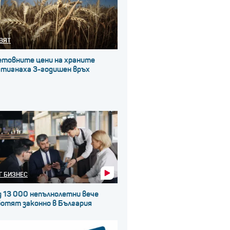
ВЯТ
етовните цени на храните
стигнаха 3-годишен връх
Г БИЗНЕС
д 13 000 непълнолетни вече
ботят законно в България