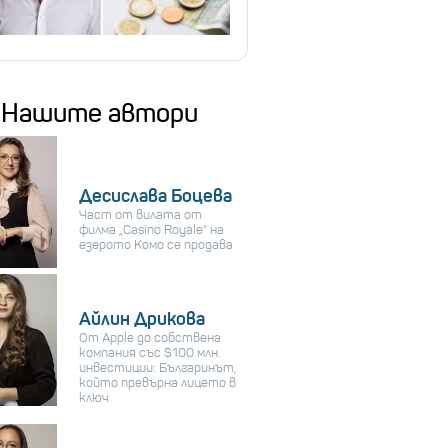
Нашите автори
Десислава Боцева
Част от вилата от
филма „Casino Royale“ на
езерото Комо се продава
Айлин Дрикова
От Apple до собствена
компания със $100 млн.
инвестиции: Българинът,
който превърна лицето в
ключ