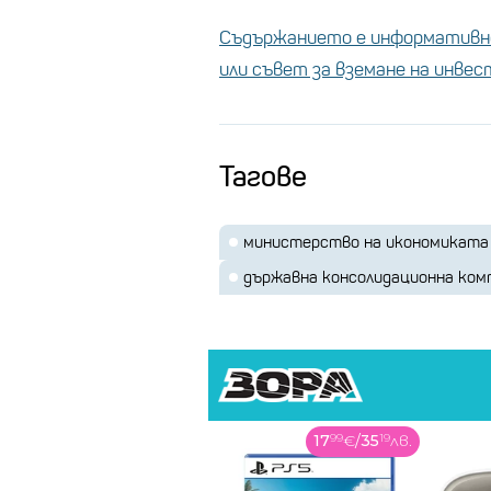
Съдържанието е информативно
или съвет за вземане на инве
Тагове
министерство на икономиката
държавна консолидационна ком
17
99
€
/
35
19
лв.
52
99
€
/
103
64
лв.