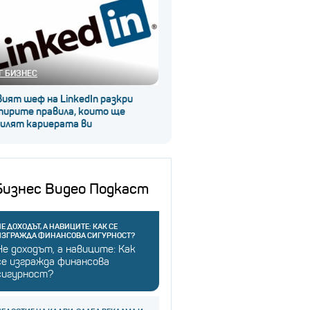
Г БИЗНЕС
ият шеф на LinkedIn разкри
тирите правила, които ще
силят кариерата ви
Бизнес Видео Подкаст
Е ДОХОДЪТ, А НАВИЦИТЕ: КАК СЕ
ИЗГРАЖДА ФИНАНСОВА СИГУРНОСТ?
Не доходът, а навиците: Как
се изгражда финансова
сигурност?