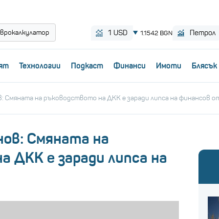
врокалкулатор
ят
Технологии
Пoдкаст
Финанси
Имоти
Блясък
: Смяната на ръководството на ДКК е заради липса на финансов о
ов: Смяната на
а ДКК е заради липса на