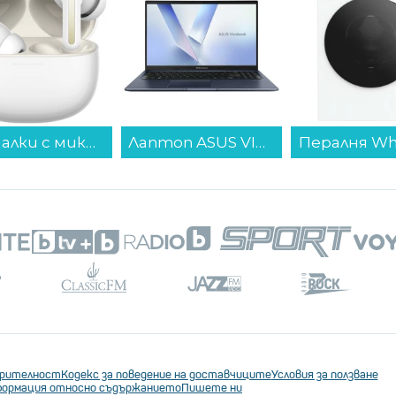
Лаптоп ASUS VIVOBOOK 15 M1502YA-BQ928 , 15.60 , 16 , 512GB SSD , AMD Radeon Graphics , AMD Ryzen 7 5825U OCTA CORE , Без OS...
Пералня Whirlpool WPM 911W ADS EE , 1400 об./мин., 9.00 kg, A , Бял...
ерителност
Кодекс за поведение на доставчиците
Условия за ползване
ормация относно съдържанието
Пишете ни