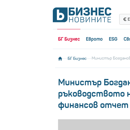
Е
БГ Бизнес
Еврото
ESG
Св
БГ Бизнес
Министър Богданов
Министър Богдан
ръководството н
финансов отчет