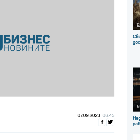
С
Св
до
Б
07.09.2023
06:45
На
ра