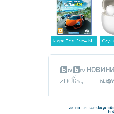
Игра The Crew Motorfest (PS5)...
Слушалки с микрофон Xiaomi REDMI BUDS 8 WHITE BHR08UHGL , Bluetooth , IN-EAR (ТАПИ)...
За нас
Екип
Политика за пов
Инф