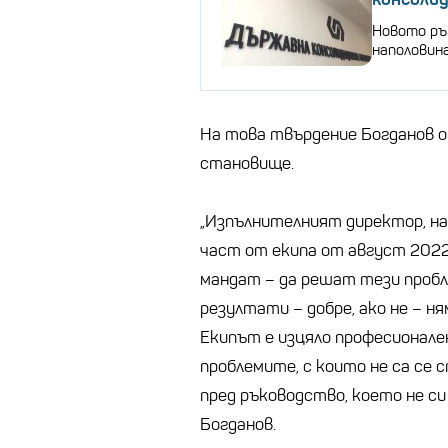
Новото ръ
наполовин
На това твърдение Богданов о
становище.
„Изпълнителният директор, наз
част от екипа от август 2022 г
мандат – да решат тези пробл
резултати – добре, ако не – н
Екипът е изцяло професионален
проблемите, с които не са се с
пред ръководство, което не с
Богданов.