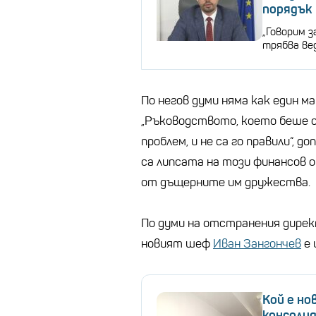
порядък
„Говорим з
трябва вед
По негов думи няма как един ма
„Ръководството, което беше см
проблем, и не са го правили“, 
са липсата на този финансов о
от дъщерните им дружества.
По думи на отстранения дирек
новият шеф
Иван Зангончев
е 
Кой е н
консоли