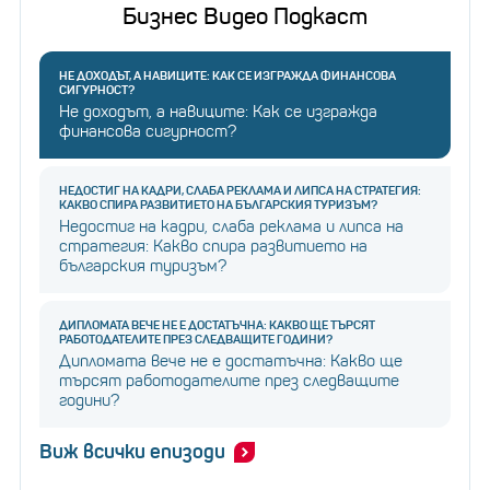
Бийтбоксърът Спенсър X става известен в TikTok,
Бизнес Видео Подкаст
след като вече е развил You Tube канал. Неговите
60 милиона последователи го търсят за музикални
НЕ ДОХОДЪТ, А НАВИЦИТЕ: КАК СЕ ИЗГРАЖДА ФИНАНСОВА
СИГУРНОСТ?
партньорства и спонсорства. Спенсър си
Не доходът, а навиците: Как се изгражда
финансова сигурност?
сътрудничи с други музиканти и продуцира свои
собствени парчета, които стават популярни в
НЕДОСТИГ НА КАДРИ, СЛАБА РЕКЛАМА И ЛИПСА НА СТРАТЕГИЯ:
социалните мрежи.
КАКВО СПИРА РАЗВИТИЕТО НА БЪЛГАРСКИЯ ТУРИЗЪМ?
Недостиг на кадри, слаба реклама и липса на
стратегия: Какво спира развитието на
българския туризъм?
ДИПЛОМАТА ВЕЧЕ НЕ Е ДОСТАТЪЧНА: КАКВО ЩЕ ТЪРСЯТ
TikTok
РАБОТОДАТЕЛИТЕ ПРЕЗ СЛЕДВАЩИТЕ ГОДИНИ?
Дипломата вече не е достатъчна: Какво ще
търсят работодателите през следващите
години?
Кимбърли Лоайза (Kimberly
Loaiza
) – $120
Виж всички епизоди
000 на видео/ $12 милиона средна