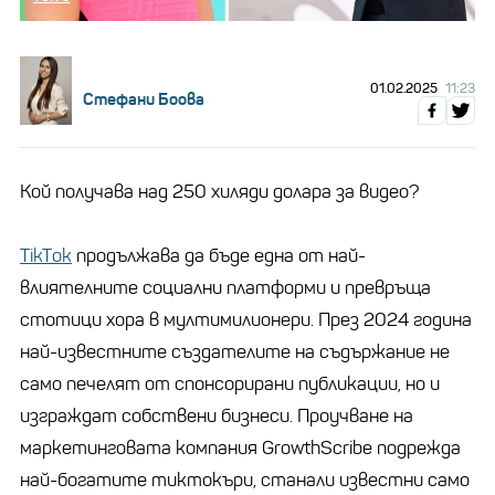
01.02.2025
11:23
Стефани Боова
Кой получава над 250 хиляди долара за видео?
TikTоk
продължава да бъде една от най-
влиятелните социални платформи и превръща
стотици хора в мултимилионери. През 2024 година
най-известните създателите на съдържание не
само печелят от спонсорирани публикации, но и
изграждат собствени бизнеси. Проучване на
маркетинговата компания GrowthScribe подрежда
най-богатите тиктокъри, станали известни само