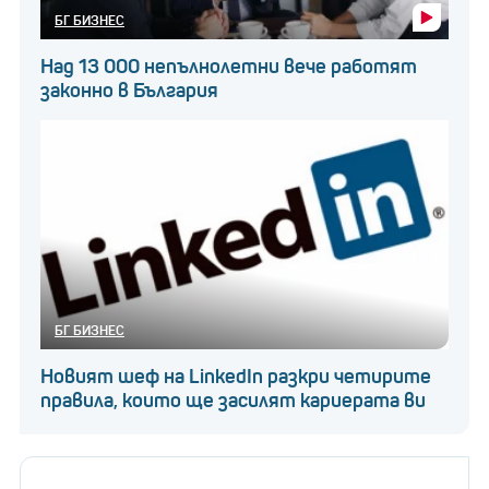
БГ БИЗНЕС
като произведения на изкуството от
аудиторията му. През последната година провежда
Над 13 000 непълнолетни вече работят
законно в България
онлайн курсове за видеообработка и ефекти,
обучавайки по-младите, как да създават успешно
видео съдържание.
TikTok
БГ БИЗНЕС
Новият шеф на LinkedIn разкри четирите
Спенсър X
(Spencer
X
) – $128 000 на
правила, които ще засилят кариерата ви
видео/ $5 милиона средна печалба