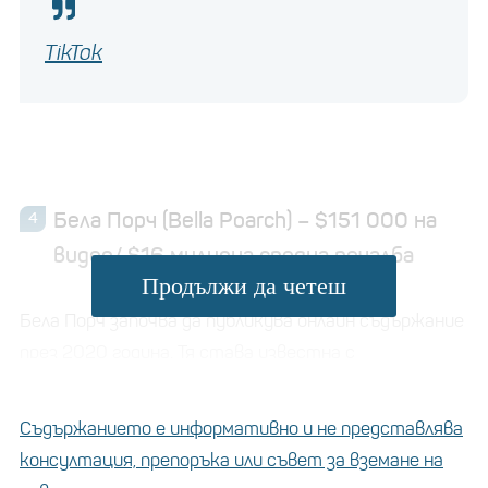
TikTok
Бела Порч (Bella
Poarch
) – $151 000 на
видео/ $16 милиона средна печалба
Продължи да четеш
Бела Порч започва да публикува онлайн съдържание
през 2020 година. Тя става известна с
синхронизации на устни спрямо определни мелодии
и бързо се превръща в TikTok звезда. Използваните
Съдържанието е информативно и не представлява
от нея звуци са кратки и запомнящи се и много
консултация, препоръка или съвет за вземане на
потребители ги споделят. С 94 милиона