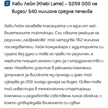
Хаби Лейм (Кhabi
Lame
) – $259 000 на
видео/ $40 милиона средна печалба
Хаби Лейм оглавява класацията и е един от най-
влиятелните тиктокъри. Със своите реакция на
различни „лайфхакове“ той натрупва 162 милиона
последователи. Лейм комуникара с аудиторията си
изцяло без думи и това го прави по-различен, а
марките плащат големи суми за сътрудничество с
него. Неговото участие в рекламни кампании
допринася за високите му приходи и днес той
изкарва до 256 хиляди долара на видео. Освен това
той инвестира в технологични стартиращи
компании и разработва собствена линия облекла, с
която утвърждава влиянието си извън