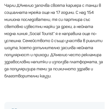
Чарли Д'Амелио започва своята кариера с танци в
социалната мрежа още на 17 години. С над 154
милиона последователи, тя си партнира със
световно известни марки за дрехи, а нейната
модна линия „Social Tourist“ я е направила още по-
успешна. Семейството й също участва в риалити
шоута, което допълнително засилва нейната
популярност и приходи. Д'Амелио често рекламира
здравословни напитки и използва платформата, за
да популяризира теми за психичното здраве и
благотворителни каузи.