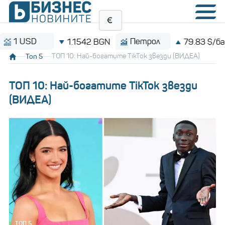
USD
Петрол
1.1542 BGN
79.83 $/барел
Топ 5
ТОП 10: Най-богатите TikTok звезди (ВИДЕА)
ТОП 10: Най-богатите TikTok звезди
(ВИДЕА)
ТОП 5