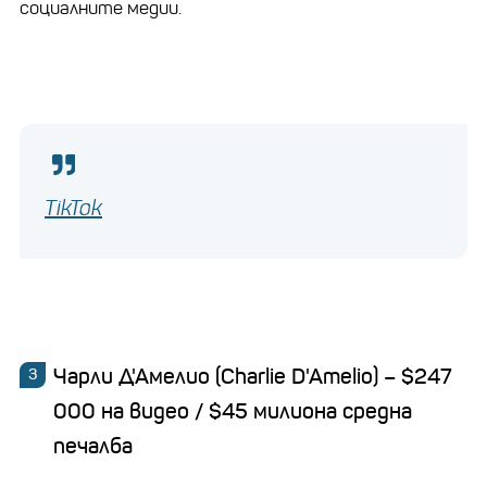
социалните медии.
TikTok
Чарли Д'Амелио (Char
lie
D
'Amelio
) – $247
000 на видео / $45 милиона средна
печалба