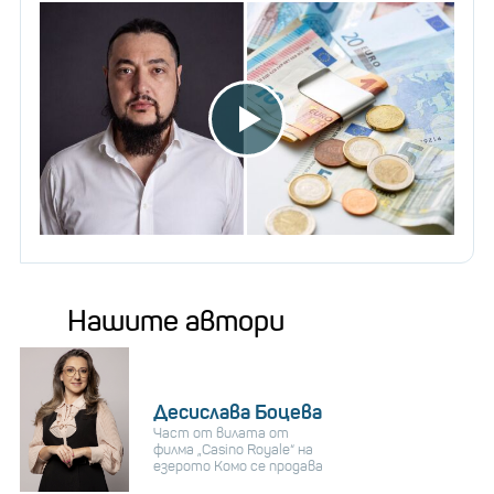
печалба
Кимбърли Лоайза е седмата най-известна
знаменитост в Tik Tok. Първоначално тя започва да
качва влогове в You Tube, където говори за женски
теми, свързани с мода, грим и здраве. През 2019
година тя излиза от рамката, като създава
първата си самостоятелна песен и година по-
късно вече има и линия за дрехи, собствена
телефонна компания. Нейните аудитория е
Нашите автори
основно изпаноговоряща, защото тя прави
съдържанието си на испанки.
Десислава Боцева
Част от вилата от
филма „Casino Royale“ на
езерото Комо се продава