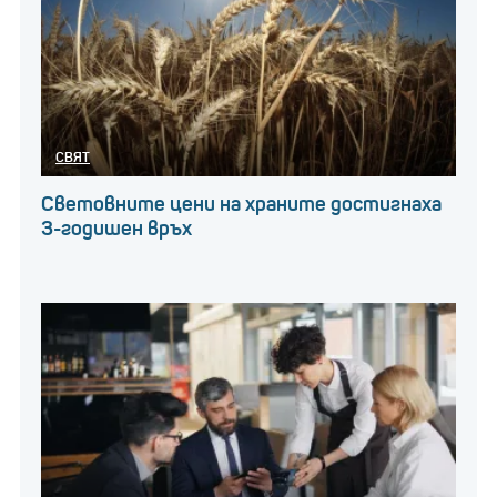
продукции. Има и подкаст, където обсъжда теми
като мода, лайфстайл и личностно развитие.
СВЯТ
TikTok
Световните цени на храните достигнаха
3-годишен връх
Зак Кинг (Zack
King
) – $131 000 на
видео/ $23 милиона средна печалба
Зак Кинг прави съдържание с различни магически
трикове и фокус. Кинг има над 82 милиона
последователи и създава видеоклипове, които
отнемат седмици за обработка, но се възприемат