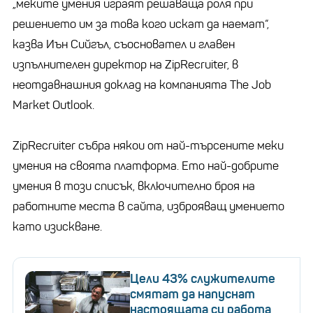
„меките умения играят решаваща роля при
решението им за това кого искат да наемат“,
казва Иън Сийгъл, съосновател и главен
изпълнителен директор на ZipRecruiter, в
неотдавнашния доклад на компанията The Job
Market Outlook.
ZipRecruiter събра някои от най-търсените меки
умения на своята платформа. Ето най-добрите
умения в този списък, включително броя на
работните места в сайта, изброяващ умението
като изискване.
Цели 43% служителите
смятат да напуснат
настоящата си работа