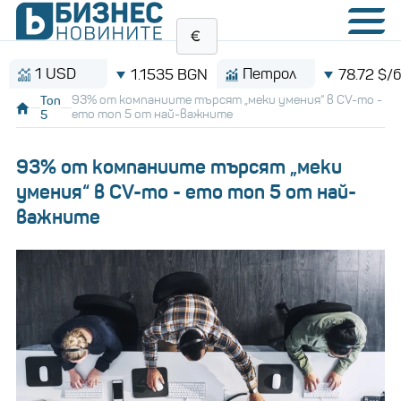
 USD
Петрол
1.1535 BGN
78.72 $/барел
Топ
93% от компаниите търсят „меки умения“ в CV-то -
5
ето топ 5 от най-важните
93% от компаниите търсят „меки
умения“ в CV-то - ето топ 5 от най-
важните