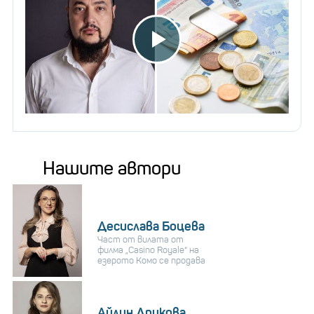
Нашите автори
Десислава Боцева
Част от вилата от
филма „Casino Royale“ на
езерото Комо се продава
Айлин Дрикова