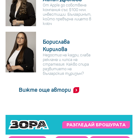
От Apple до собствена
компания със $100 млн.
инвестиции: Българинът,
който превърна лицето в
ключ
Борислава
Кирилова
Недостиг на кадри, слаба
реклама и липса на
стратегия: Какво спира
развитието на
българския туризъм?
Вижте още автори
РАЗГЛЕДАЙ БРОШУРАТА