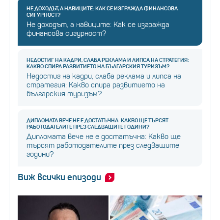
НЕ ДОХОДЪТ, А НАВИЦИТЕ: КАК СЕ ИЗГРАЖДА ФИНАНСОВА
СИГУРНОСТ?
Не доходът, а навиците: Как се изгражда
финансова сигурност?
НЕДОСТИГ НА КАДРИ, СЛАБА РЕКЛАМА И ЛИПСА НА СТРАТЕГИЯ:
КАКВО СПИРА РАЗВИТИЕТО НА БЪЛГАРСКИЯ ТУРИЗЪМ?
Недостиг на кадри, слаба реклама и липса на
стратегия: Какво спира развитието на
българския туризъм?
ДИПЛОМАТА ВЕЧЕ НЕ Е ДОСТАТЪЧНА: КАКВО ЩЕ ТЪРСЯТ
РАБОТОДАТЕЛИТЕ ПРЕЗ СЛЕДВАЩИТЕ ГОДИНИ?
Дипломата вече не е достатъчна: Какво ще
търсят работодателите през следващите
години?
Виж всички епизоди