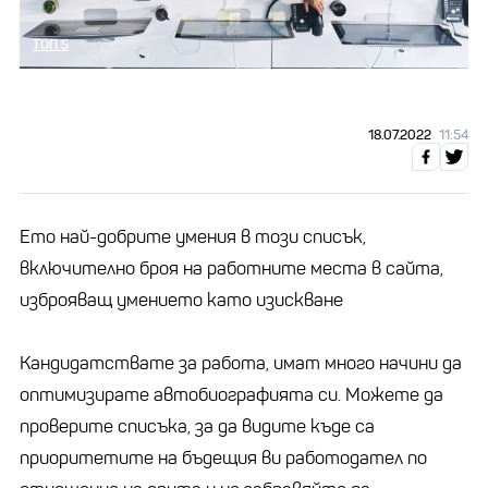
ТОП 5
18.07.2022
11:54
Ето най-добрите умения в този списък,
включително броя на работните места в сайта,
изброяващ умението като изискване
Кандидатствате за работа, имат много начини да
оптимизирате автобиографията си. Можете да
проверите списъка, за да видите къде са
приоритетите на бъдещия ви работодател по