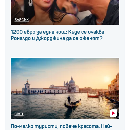
БЛЯСЪК
1200 евро за една нощ: Къде се очаква
Роналдо и Джорджина да се оженят?
СВЯТ
По-малко туристи, повече красота: Най-