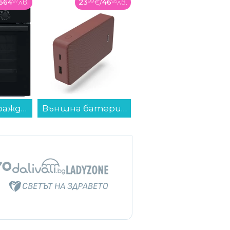
664
97
лв.
23
99
€
/
46
93
лв.
59
99
€
/
117
34
лв.
Фурна за вграждане Whirlpool OMSR58RU1SB , Push бутони , А+ , Пиролиза...
Външна батерия Hama 201717, "Colour 20" червена 20000 mAh...
Адаптер Wi-Fi ASUS PCE-BE92BT, BE9400, Tri-Band...