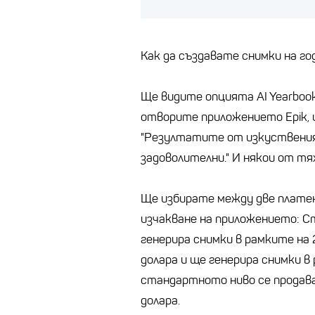
Как да създавате снимки на г
Ще видите опцията AI Yearbook
отворите приложението Epik, 
"Резултатите от изкуствения
задоволителни." И някои от тях
Ще избирате между две платен
изчакване на приложението: С
генерира снимки в рамките на 
долара и ще генерира снимки в
стандартното ниво се продаваш
долара.