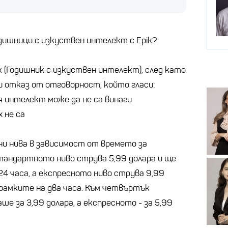
одишници с изкуствен интелект с Epik?
 (Годишник с изкуствен интелект), след като
и отказ от отговорност, който гласи:
 интелект може да не са винаги
 не са
и нива в зависимост от времето за
тандартното ниво струва 5,99 долара и ще
24 часа, а експресното ниво струва 9,99
 рамките на два часа. Към четвъртък
е за 3,99 долара, а експресното - за 5,99