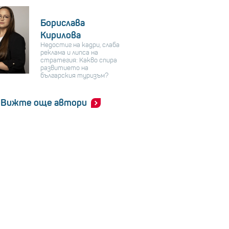
Борислава
Кирилова
Недостиг на кадри, слаба
реклама и липса на
стратегия: Какво спира
развитието на
българския туризъм?
Вижте още автори