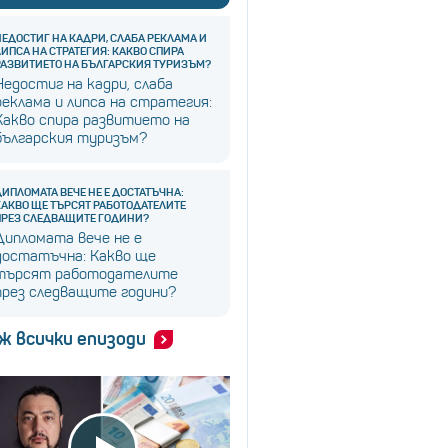
НЕДОСТИГ НА КАДРИ, СЛАБА РЕКЛАМА И
ЛИПСА НА СТРАТЕГИЯ: КАКВО СПИРА
РАЗВИТИЕТО НА БЪЛГАРСКИЯ ТУРИЗЪМ?
Недостиг на кадри, слаба
реклама и липса на стратегия:
Какво спира развитието на
българския туризъм?
ДИПЛОМАТА ВЕЧЕ НЕ Е ДОСТАТЪЧНА:
КАКВО ЩЕ ТЪРСЯТ РАБОТОДАТЕЛИТЕ
ПРЕЗ СЛЕДВАЩИТЕ ГОДИНИ?
Дипломата вече не е
достатъчна: Какво ще
търсят работодателите
през следващите години?
ж всички епизоди