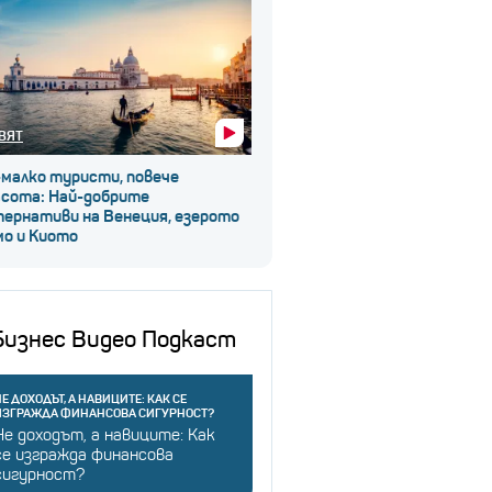
ВЯТ
-малко туристи, повече
асота: Най-добрите
тернативи на Венеция, езерото
мо и Киото
Бизнес Видео Подкаст
Е ДОХОДЪТ, А НАВИЦИТЕ: КАК СЕ
ИЗГРАЖДА ФИНАНСОВА СИГУРНОСТ?
Не доходът, а навиците: Как
се изгражда финансова
сигурност?