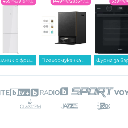
469
99
€
/
919
23
лв.
1449
99
€
/
2835
94
лв.
339
99
€
/
Хладилник с фризер Finlux FBN340W GLASS , 322 l, E , No Frost , Бяло стъкло...
Прахосмукачка робот Dreame MATRIX 10 Ultra RLX95CE...