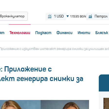
врокалкулатор
ят
Технологии
Пoдкаст
Финанси
Имоти
Блясък
 Приложение с изкуствен интелект генерира снимки за училищен а
: Приложение с
ект генерира снимки за