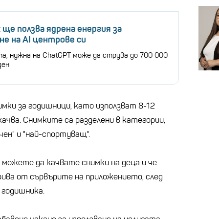
t ще ползва ядрена енергия за
не на AI центрове си
, нужна на ChatGPT може да струва до 700 000
ден
имки за годишници, като използват 8-12
ачва. Снимките са разделени в категории,
чен" и "най-спортуващ".
е можете да качвате снимки на деца и че
трива от сървърите на приложението, след
 годишника.