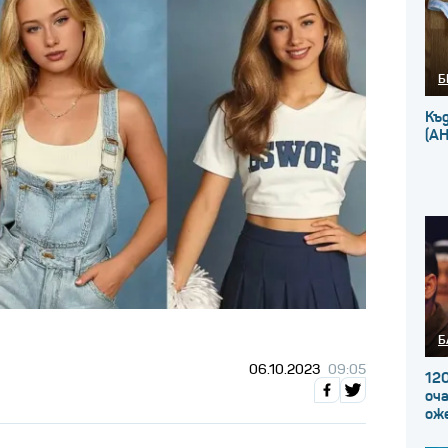
Б
Къ
(А
Б
06.10.2023
09:05
120
оча
ож