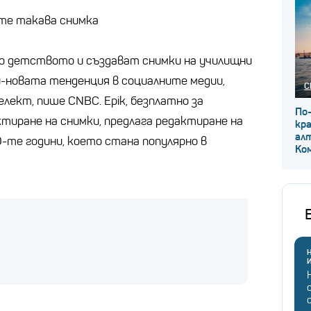
ите такава снимка
о детството и създават снимки на училищни
й-новата тенденция в социалните медии,
С
лект, пише CNBC. Epik, безплатно за
По
тиране на снимки, предлага редактиране на
кр
ал
-те години, което стана популярно в
Ко
Н