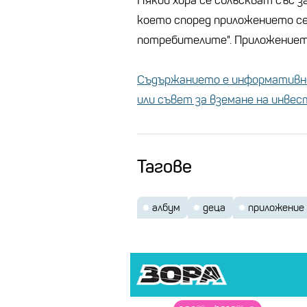
Някои хора се сблъскват със з
което според приложението се 
потребителите". Приложението
Съдържанието е информативно
или съвет за вземане на инве
Тагове
албум
деца
приложение