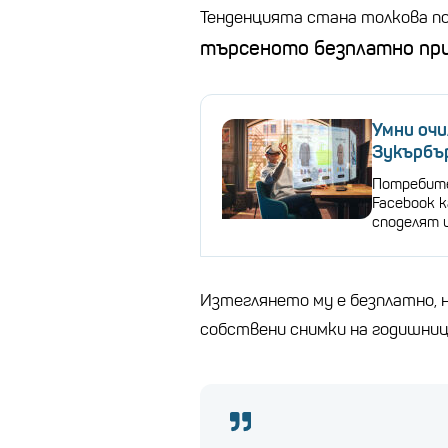
Тенденцията стана толкова по
търсеното безплатно при
Умни очи
Зукърбъ
Потребите
Facebook 
споделят 
Изтеглянето му е безплатно, н
собствени снимки на годишниц