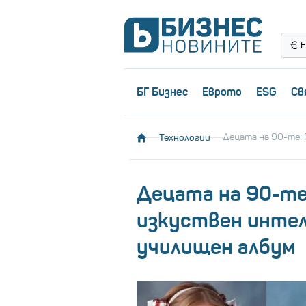
Е
БГ Бизнес
Еврото
ESG
Св
Технологии
Децата на 90-те:
Децата на 90-те
изкуствен интел
училищен албум