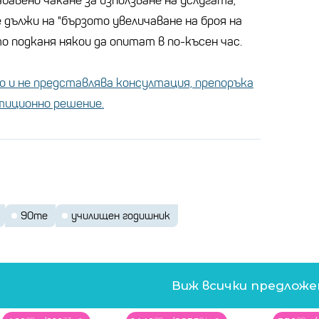
абавено чакане за използване на услугата,
дължи на "бързото увеличаване на броя на
 подканя някои да опитат в по-късен час.
 и не представлява консултация, препоръка
стиционно решение.
90те
училищен годишник
Виж всички предлож