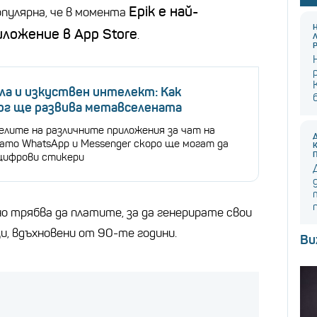
Epik е най-
пулярна, че в момента
ложение в App Store
.
ла и изкуствен интелект: Как
рг ще развива метавселената
лите на различните приложения за чат на
като WhatsApp и Messenger скоро ще могат да
цифрови стикери
о трябва да платите, за да генерирате свои
и, вдъхновени от 90-те години.
Ви