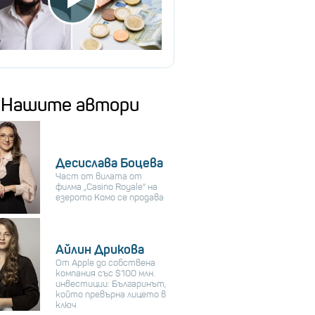
Нашите автори
Десислава Боцева
Част от вилата от
филма „Casino Royale“ на
езерото Комо се продава
Айлин Дрикова
От Apple до собствена
компания със $100 млн.
инвестиции: Българинът,
който превърна лицето в
ключ