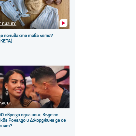
Г БИЗНЕС
де почивахте това лято?
НКЕТА)
ЛЯСЪК
0 евро за една нощ: Къде се
ква Роналдо и Джорджина да се
енят?