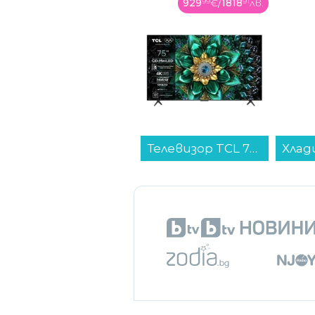
929
99
€
/
1818
91
лв.
Телевизор TCL 75Q6C , 189 см, 3840x2160 UHD-4K , 75 inch, Android , Mini LED , Smart TV...