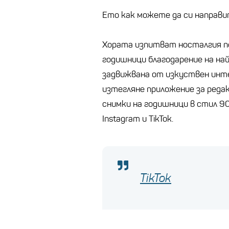
Ето как можете да си направ
Хората изпитват носталгия п
годишници благодарение на на
задвижвана от изкуствен инте
изтегляне приложение за редак
снимки на годишници в стил 90
Instagram и TikTok.
TikTok