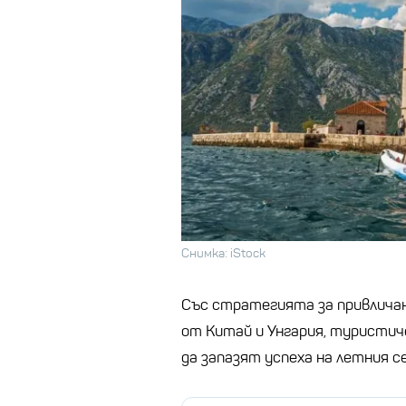
Снимка: iStock
Със стратегията за привличан
от Китай и Унгария, туристич
да запазят успеха на летния се