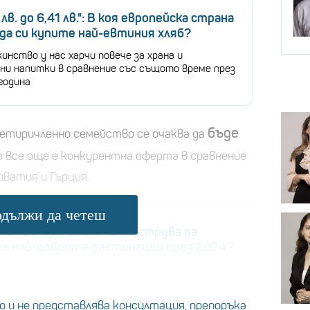
лв. до 6,41 лв.": В коя европейска страна
да си купите най-евтиния хляб?
инство у нас харчи повече за храна и
лни напитки в сравнение със същото време през
година
бъде
четиричленно семейство се очаква да
о все още е конкурентна оферта в сравнение
рватия и Гърция.
дължи да четеш
те паспортите": Колко струва да
е най-добрите дестинации през 2024?
е коланите, защото сме ви приготвили списък с
добрите и изгодни места по света
 и не представлява консултация, препоръка