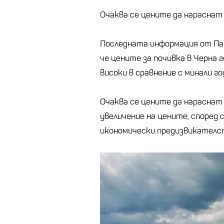
Очаква се цените да нараснат
Последната информация от Пан
че цените за почивка в Черна 
високи в сравнение с минали год
Очаква се цените да нараснат 
увеличение на цените, според
икономически предизвикателст