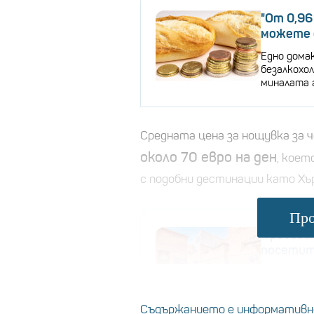
"От 0,96 
можете 
Едно домак
безалкохо
миналата 
Средната цена за нощувка за 
около 70 евро на ден
, коет
с подобни дестинации като Хъ
Про
"Грабвай
посетит
Закопчайт
5 от най-
Съдържанието е информативно