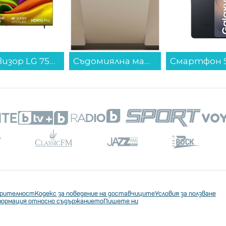
Съдомиялна машина за вграждане Whirlpool MaxiSpace W7I HP42 L*** , 15 комплекта, 600 Ш, мм, C...
Смартфон Samsung GALAXY S26+ 512GB BLACK SM-S947BZKG , 12 GB, 512 GB...
орически стар град, пясъчни плажове и
да разгледате старите калдъръмени камъни
тария град, да се отпуснете на плажовете
с лодка до близкия остров Свети Никола.
ителите на природата, с Ловчен и неговите
и колоездене.
ерителност
Кодекс за поведение на доставчиците
Условия за ползване
ормация относно съдържанието
Пишете ни
си комплекс за яхтено пристанище Porto