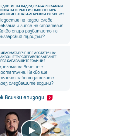
НЕДОСТИГ НА КАДРИ, СЛАБА РЕКЛАМА И
ЛИПСА НА СТРАТЕГИЯ: КАКВО СПИРА
РАЗВИТИЕТО НА БЪЛГАРСКИЯ ТУРИЗЪМ?
Недостиг на кадри, слаба
реклама и липса на стратегия:
Какво спира развитието на
българския туризъм?
ДИПЛОМАТА ВЕЧЕ НЕ Е ДОСТАТЪЧНА:
КАКВО ЩЕ ТЪРСЯТ РАБОТОДАТЕЛИТЕ
ПРЕЗ СЛЕДВАЩИТЕ ГОДИНИ?
Дипломата вече не е
достатъчна: Какво ще
търсят работодателите
през следващите години?
ж всички епизоди