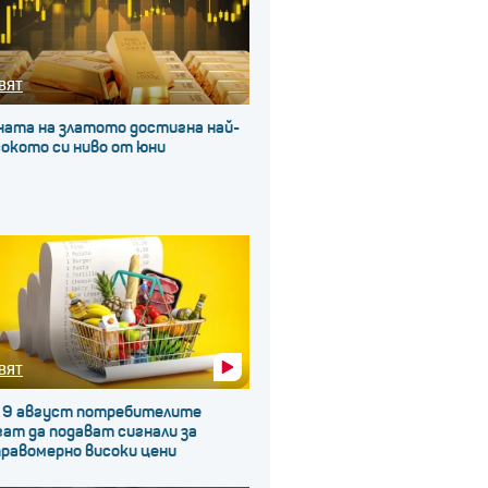
ВЯТ
ната на златото достигна най-
окото си ниво от юни
ВЯТ
 9 август потребителите
ат да подават сигнали за
правомерно високи цени