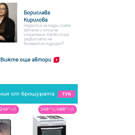
Борислава
Кирилова
Недостиг на кадри, слаба
реклама и липса на
стратегия: Какво спира
развитието на
българския туризъм?
Вижте още автори
ения от брошурата
ТУК
488
94
лв.
379
99
€
/
743
2
лв.
219
99
€
/
430
27
лв.