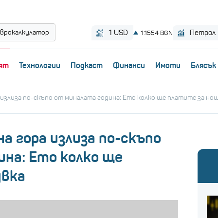
врокалкулатор
ят
Технологии
Пoдкаст
Финанси
Имоти
Блясък
 излиза по-скъпо от миналата година: Eто колко ще платите за но
а гора излиза по-скъпо
ина: Eто колко ще
увка