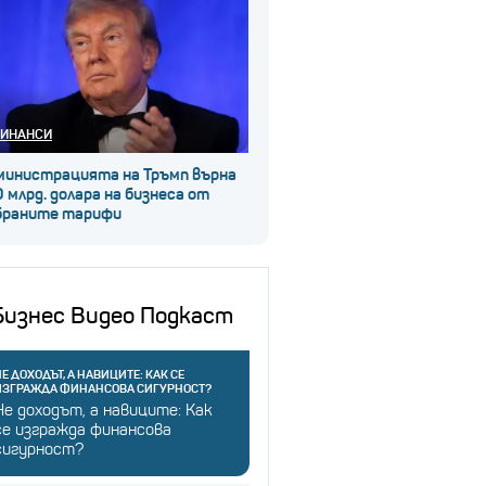
ИНАНСИ
министрацията на Тръмп върна
 млрд. долара на бизнеса от
браните тарифи
Бизнес Видео Подкаст
Е ДОХОДЪТ, А НАВИЦИТЕ: КАК СЕ
ИЗГРАЖДА ФИНАНСОВА СИГУРНОСТ?
Не доходът, а навиците: Как
се изгражда финансова
сигурност?