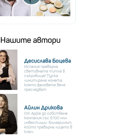
Нашите автори
Десислава Боцева
Испания превърна
световната титла в
съкровище! Пуска
лимитирана монета,
която феновете вече
преследват
Айлин Дрикова
От Apple до собствена
компания със $100 млн.
инвестиции: Българинът,
който превърна лицето в
ключ