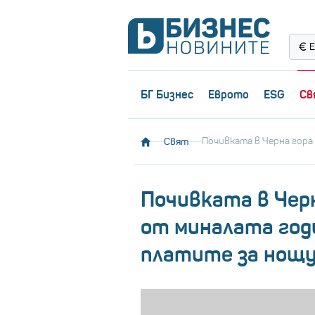
Е
БГ Бизнес
Еврото
ESG
Св
Свят
Почивката в Черна гора
Почивката в Черн
от миналата год
платите за нощ