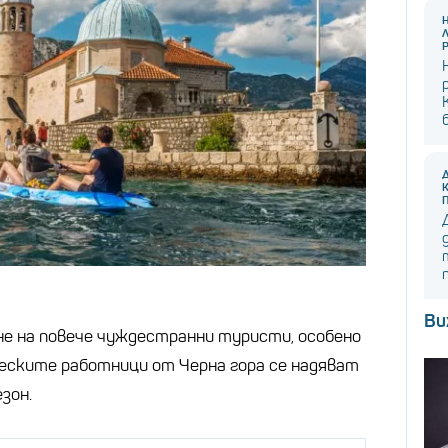
Ви
е на повече чуждестранни туристи, особено
еските работници от Черна гора се надяват
зон.