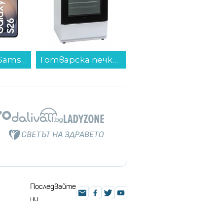
Готварска печка (ток/газ) Finlux FXC 622M , 2 газ 2ток , Бял...
Телевизор TCL 50C6KS , 126 см, 3840x2160 UHD-4K , 50 inch, Android , Mini LED , Smart TV...
Бойлер Tesy BiLight Cloud Slim GCV 80 35 30 B15 EW , 3 , 80 , B , Вертикален...
Последвайте
ни