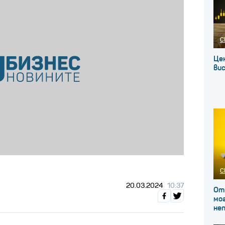
С
Це
вис
С
20.03.2024
10:37
От
мог
не