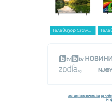
Телевизор Crown 50MQ4UHA SMART TV , 127 см, 3840x2160 UHD-4K , 50 inch, Android , QLED ...
Телевизор LG 75NU850B3LA , 189 см, 3840x2160 UHD-4K , 75 inch, LED , Smart TV , Web Os...
Снимка: iStock
Будва:
Известен със своя ист
развит нощен живот. Можете 
и средновековните стени на С
или да си направите разходка 
Котор:
Идеално място за люб
пътеки за пешеходен туризъм 
За нас
Екип
Политика за пов
Инф
Тиват:
Известен с луксозния 