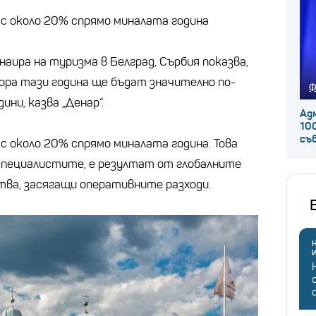
 с около 20% спрямо миналата година
аира на туризма в Белград, Сърбия показва,
гора тази година ще бъдат значително по-
Ф
ини, казва „Денар“.
Ад
100
съ
с около 20% спрямо миналата година. Това
 специалистите, е резултат от глобалните
ва, засягащи оперативните разходи.
Н