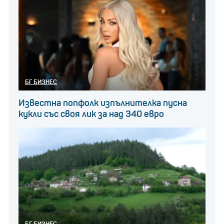
Почивка в Египет срещу
почивка в Тунис: Как да
изберем къде да отидем?
БГ БИЗНЕС
Учените откриха доказателства, че филтриране
Известна попфолк изпълнителка пусна
на водата и хидравличната система може да са
кукли със своя лик за над 340 евро
били използвани в Стъпаловидната пирамида, за
която се смята, че е била построена надолу по
течението от водосбора.
Вътрешната архитектура на стъпалообразната
пирамида е в съответствие с хидравлично
повдигащо устройство, за което никога не е
БГ БИЗНЕС