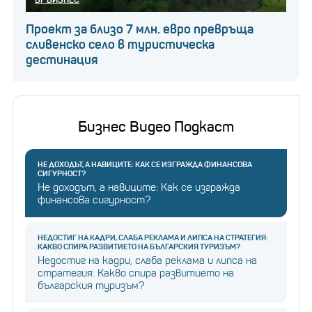
съобщавано досега, казват изследователите.
Проект за близо 7 млн. евро превръща
сливенско село в туристическа
дестинация
Бизнес Видео Подкаст
НЕ ДОХОДЪТ, А НАВИЦИТЕ: КАК СЕ ИЗГРАЖДА ФИНАНСОВА
СИГУРНОСТ?
Не доходът, а навиците: Как се изгражда
финансова сигурност?
НЕДОСТИГ НА КАДРИ, СЛАБА РЕКЛАМА И ЛИПСА НА СТРАТЕГИЯ:
КАКВО СПИРА РАЗВИТИЕТО НА БЪЛГАРСКИЯ ТУРИЗЪМ?
Недостиг на кадри, слаба реклама и липса на
стратегия: Какво спира развитието на
българския туризъм?