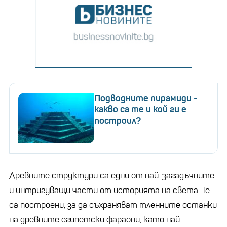
Подводните пирамиди -
какво са те и кой ги е
построил?
Древните структури са едни от най-загадъчните
и интригуващи части от историята на света. Те
са построени, за да съхраняват тленните останки
на древните египетски фараони, като най-