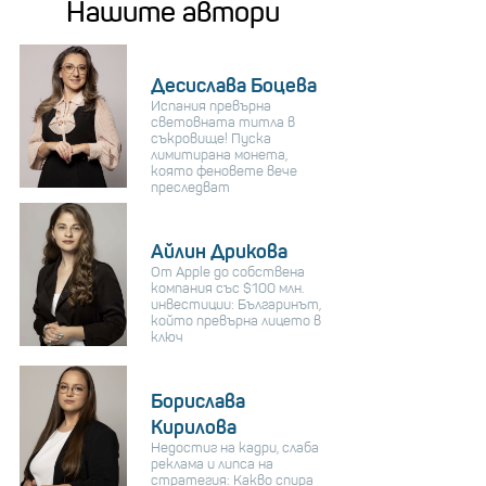
Нашите автори
Десислава Боцева
Испания превърна
световната титла в
съкровище! Пуска
лимитирана монета,
която феновете вече
преследват
Айлин Дрикова
От Apple до собствена
компания със $100 млн.
инвестиции: Българинът,
който превърна лицето в
ключ
Борислава
Кирилова
Недостиг на кадри, слаба
реклама и липса на
стратегия: Какво спира