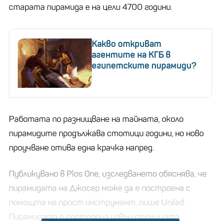
старата пирамида е на цели 4700 години.
Какво откриват
агентите на КГБ в
египетските пирамиди?
Работата по разнищване на тайната, около
пирамидите продължава стотици години, но ново
проучване отива една крачка напред.
Публикувано в Plos One, изследването обяснява, че
пирамидата на Джосер може да е построена с
помощта на прост инструмент, пише Unilad.
Пирамидата е построена извън столицата