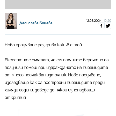
12.08.2024
10:20
Десислава Боцева
Ново проучване разкрива какъв е той
Експертите смятат, че египтяните вероятно са
получили помощ при изграждането на пирамидите
от много неочакван източник. Ново проучване,
изследващо как са построени пирамидите преди
хиляди години, доведе до някои изненадващи
открития.