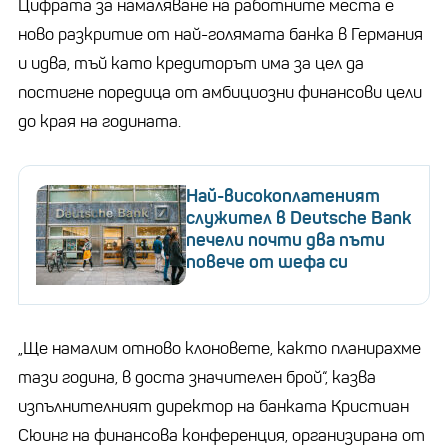
Цифрата за намаляване на работните места е
ново разкритие от най-голямата банка в Германия
и идва, тъй като кредиторът има за цел да
постигне поредица от амбициозни финансови цели
до края на годината.
Най-високоплатеният
служител в Deutsche Bank
печели почти два пъти
повече от шефа си
„Ще намалим отново клоновете, както планирахме
тази година, в доста значителен брой“, казва
изпълнителният директор на банката Кристиан
Сюинг на финансова конференция, организирана от