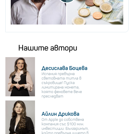
Нашите автори
Десислава Боцева
Испания превърна
световната титла в
съкровище! Пуска
лимитирана монета,
която феновете вече
преследват
Айлин Дрикова
От Apple до собствена
компания със $100 млн.
инвестиции: Българинът,
който превърна лицето в