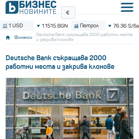
USD
Петрол
1.1515 BGN
76.36 $/барел
Deutsche Bank съкращава 2000 работни места
Финанси
и закрива клонове
Deutsche Bank съкращава 2000
работни места и закрива клонове