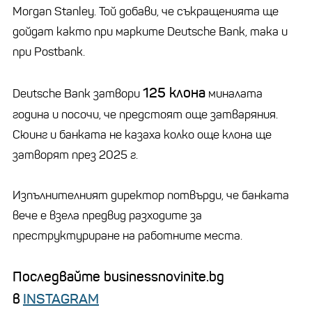
Morgan Stanley. Той добави, че съкращенията ще
дойдат както при марките Deutsche Bank, така и
при Postbank.
125 клона
Deutsche Bank затвори
миналата
година и посочи, че предстоят още затваряния.
Сюинг и банката не казаха колко още клона ще
затворят през 2025 г.
Изпълнителният директор потвърди, че банката
вече е взела предвид разходите за
преструктуриране на работните места.
Последвайте businessnovinite.bg
в
INSTAGRAM