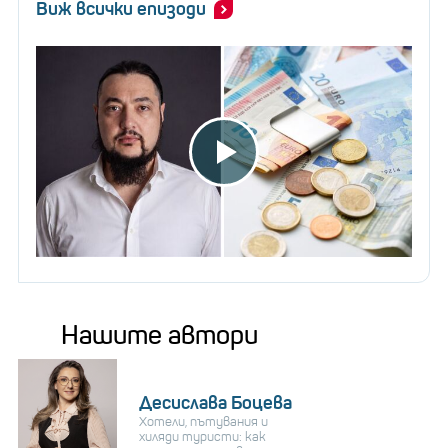
Виж всички епизоди
Нашите автори
Десислава Боцева
Хотели, пътувания и
хиляди туристи: как