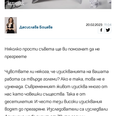
БГ БИЗНЕС
20.02.2023
11:04
Десислава Боцева
Няколко прости съвета ще ви помогнат да не
прегреете
Чувствате ли някога, че изискванията на вашата
работа са твърде големи? Ако е така, това не е
изненада. Съвременният живот изисква много от
нас като човешки същества. Така е от
десетилетия. И често тези високи изисквания
водят до прегаряне. Изследователи са изследвали