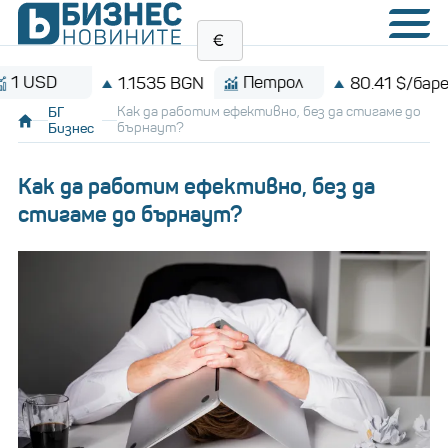
Петрол
Bi
1.1535 BGN
80.41 $/барел
БГ
Как да работим ефективно, без да стигаме до
Бизнес
бърнаут?
Как да работим ефективно, без да
стигаме до бърнаут?