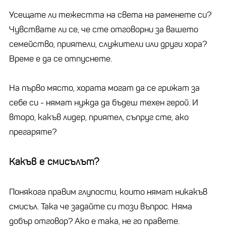
Усещате ли тежестта на света на раменете си?
Чувствате ли се, че сте отговорни за вашето
семейство, приятели, служители или други хора?
Време е да се отпуснете.
На първо място, хората могат да се грижат за
себе си - нямат нужда да бъдеш техен герой. И
второ, какъв лидер, приятел, съпруг сте, ако
прегаряте?
Какъв е смисълът?
Понякога правим глупости, които нямат никакъв
смисъл. Така че задайте си този въпрос. Няма
добър отговор? Ако е така, не го правете.