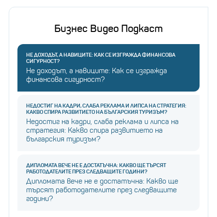
Бизнес Видео Подкаст
НЕ ДОХОДЪТ, А НАВИЦИТЕ: КАК СЕ ИЗГРАЖДА ФИНАНСОВА
СИГУРНОСТ?
Не доходът, а навиците: Как се изгражда
финансова сигурност?
НЕДОСТИГ НА КАДРИ, СЛАБА РЕКЛАМА И ЛИПСА НА СТРАТЕГИЯ:
КАКВО СПИРА РАЗВИТИЕТО НА БЪЛГАРСКИЯ ТУРИЗЪМ?
Недостиг на кадри, слаба реклама и липса на
стратегия: Какво спира развитието на
българския туризъм?
ДИПЛОМАТА ВЕЧЕ НЕ Е ДОСТАТЪЧНА: КАКВО ЩЕ ТЪРСЯТ
РАБОТОДАТЕЛИТЕ ПРЕЗ СЛЕДВАЩИТЕ ГОДИНИ?
Дипломата вече не е достатъчна: Какво ще
търсят работодателите през следващите
години?