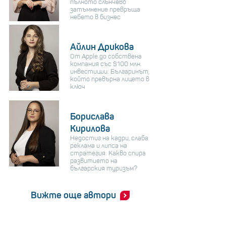
пълното слънчево
затъмнение превръща
небето в бизнес
Айлин Дрикова
От Apple до собствена
компания със $100 млн.
инвестиции: Българинът,
който превърна лицето в
ключ
Борислава
Кирилова
Недостиг на кадри, слаба
реклама и липса на
стратегия: Какво спира
развитието на
българския туризъм?
Вижте още автори