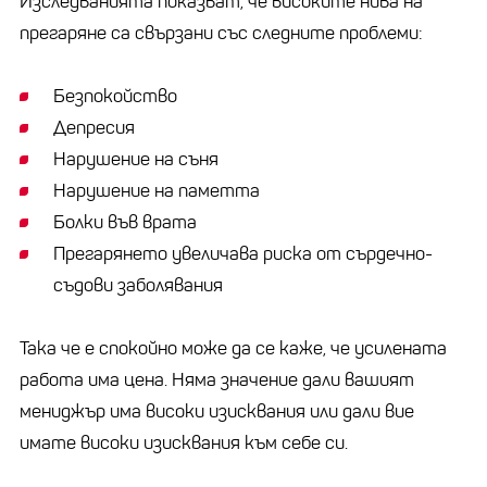
Изследванията показват, че високите нива на
прегаряне са свързани със следните проблеми:
Безпокойство
Депресия
Нарушение на съня
Нарушение на паметта
Болки във врата
Прегарянето увеличава риска от сърдечно-
съдови заболявания
Така че е спокойно може да се каже, че усилената
работа има цена. Няма значение дали вашият
мениджър има високи изисквания или дали вие
имате високи изисквания към себе си.