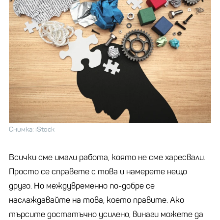
Снимка: iStock
Всички сме имали работа, която не сме харесвали.
Просто се справете с това и намерете нещо
друго. Но междувременно по-добре се
наслаждавайте на това, което правите. Ако
търсите достатъчно усилено, винаги можете да