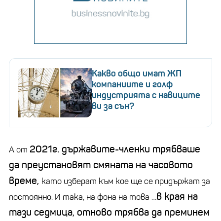
Какво общо имат ЖП
компаниите и голф
индустрията с навиците
ви за сън?
2021г. държавите-членки трябваше
А от
да преустановят смяната на часовото
време,
като изберат към кое ще се придържат за
в края на
постоянно. И така, на фона на това …
тази седмица, отново трябва да преминем