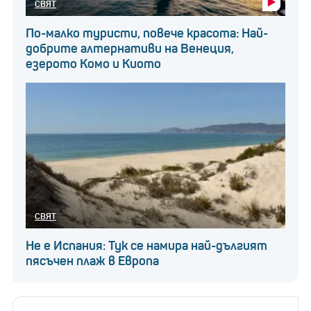
СВЯТ
По-малко туристи, повече красота: Най-
добрите алтернативи на Венеция,
езерото Комо и Киото
СВЯТ
Не е Испания: Тук се намира най-дългият
пясъчен плаж в Европа