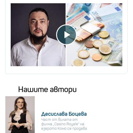
Нашите автори
Десислава Боцева
Част от вилата от
филма „Casino Royale“ на
езерото Комо се продава