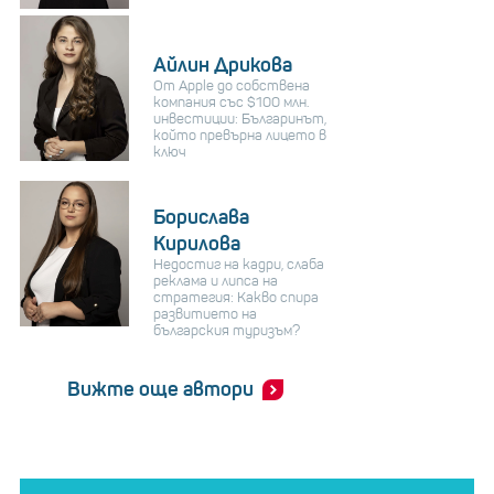
Айлин Дрикова
От Apple до собствена
компания със $100 млн.
инвестиции: Българинът,
който превърна лицето в
ключ
Борислава
Кирилова
Недостиг на кадри, слаба
реклама и липса на
стратегия: Какво спира
развитието на
българския туризъм?
Вижте още автори