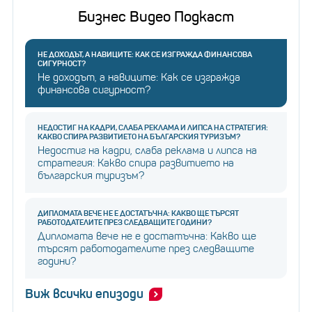
Бизнес Видео Подкаст
НЕ ДОХОДЪТ, А НАВИЦИТЕ: КАК СЕ ИЗГРАЖДА ФИНАНСОВА
СИГУРНОСТ?
Не доходът, а навиците: Как се изгражда
финансова сигурност?
НЕДОСТИГ НА КАДРИ, СЛАБА РЕКЛАМА И ЛИПСА НА СТРАТЕГИЯ:
КАКВО СПИРА РАЗВИТИЕТО НА БЪЛГАРСКИЯ ТУРИЗЪМ?
Недостиг на кадри, слаба реклама и липса на
стратегия: Какво спира развитието на
българския туризъм?
ДИПЛОМАТА ВЕЧЕ НЕ Е ДОСТАТЪЧНА: КАКВО ЩЕ ТЪРСЯТ
РАБОТОДАТЕЛИТЕ ПРЕЗ СЛЕДВАЩИТЕ ГОДИНИ?
Дипломата вече не е достатъчна: Какво ще
търсят работодателите през следващите
години?
Виж всички епизоди