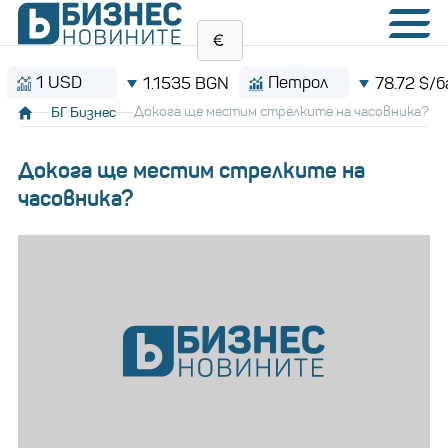
1 USD
Петрол
1.1535 BGN
78.72 $/барел
БГ Бизнес
Докога ще местим стрелките на часовника?
Докога ще местим стрелките на
часовника?