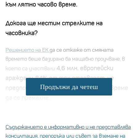
към лятно часово време.
Докога ще местим стрелките на
часовника?
Решението на ЕК
да се откаже от смяната
времето беше базирано ба мащабно проучване, в
4,6 млн. европейски
което са участвали
граждани
84% от тях отговарят, че
.
Продължи да четеш
предпочитат смяната на часовото време
да се премахне.
Какви ще са ползите от премахването на
смяната на часовото време?
Съдържанието е информативно и не представлява
консултация, препоръка или съвет за вземане на