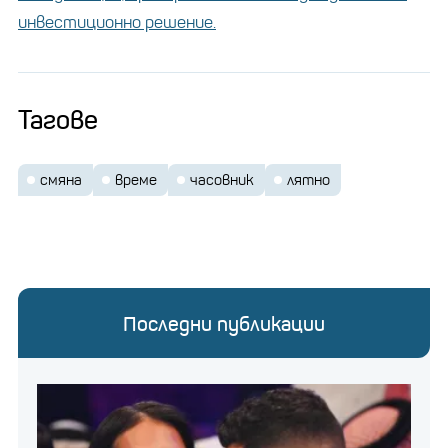
инвестиционно решение.
Тагове
смяна
време
часовник
лятно
Последни публикации
Снимка: БГНЕС
бизнеса
Един от плюсовете, който ЕК посочва за
няма да се налага повече да се
е, че