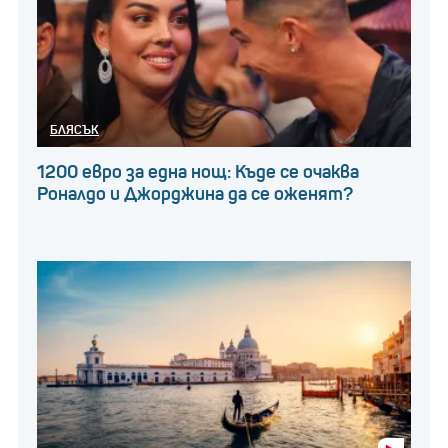
адаптира към преместването на
часовниците.
БЛЯСЪК
1200 евро за една нощ: Къде се очаква
Роналдо и Джорджина да се оженят?