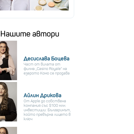
Нашите автори
Десислава Боцева
Част от вилата от
филма „Casino Royale“ на
езерото Комо се продава
Айлин Дрикова
От Apple до собствена
компания със $100 млн.
инвестиции: Българинът,
който превърна лицето в
ключ