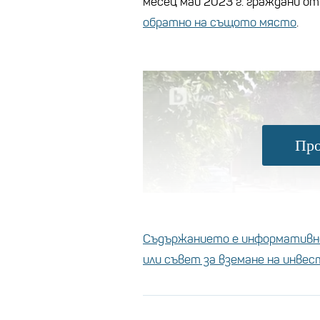
месец май 2023 г. граждани от
обратно на същото място
.
Про
Съдържанието е информативно
или съвет за вземане на инве