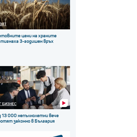
ВЯТ
етовните цени на храните
стигнаха 3-годишен връх
Г БИЗНЕС
д 13 000 непълнолетни вече
ботят законно в България