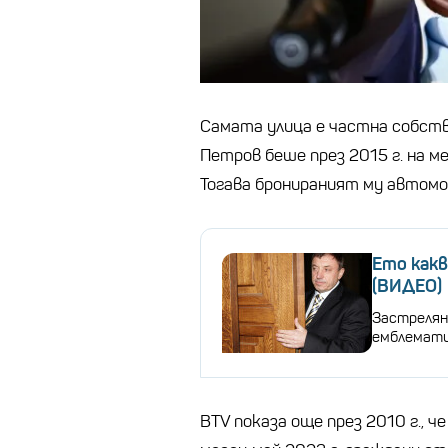
Самата улица е частна собст
Петров беше през 2015 г. на ме
Тогава бронираният му автомо
Ето как
(ВИДЕО)
Застрелян
емблемати
BTV показа още през 2010 г., че