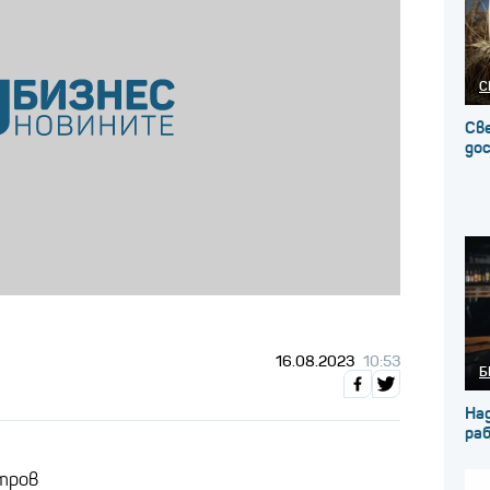
С
Св
до
16.08.2023
10:53
Б
На
ра
тров