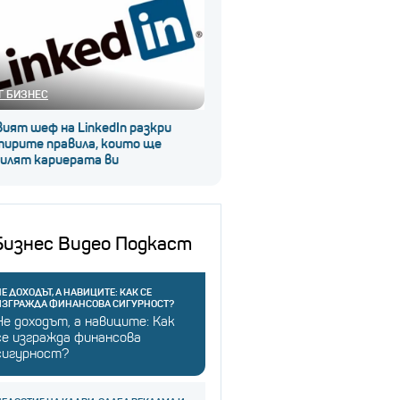
Г БИЗНЕС
ият шеф на LinkedIn разкри
тирите правила, които ще
силят кариерата ви
Бизнес Видео Подкаст
Е ДОХОДЪТ, А НАВИЦИТЕ: КАК СЕ
ИЗГРАЖДА ФИНАНСОВА СИГУРНОСТ?
Не доходът, а навиците: Как
се изгражда финансова
сигурност?