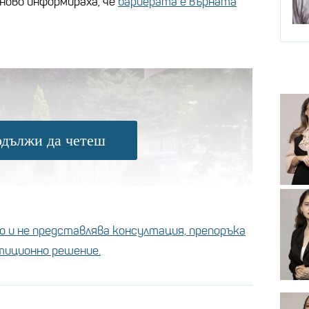
ново информираха, че
бариерата е върната
дължи да четеш
 и не представлява консултация, препоръка
стиционно решение.