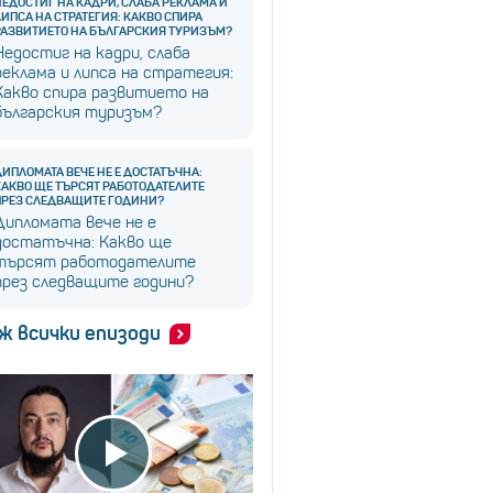
НЕДОСТИГ НА КАДРИ, СЛАБА РЕКЛАМА И
ЛИПСА НА СТРАТЕГИЯ: КАКВО СПИРА
РАЗВИТИЕТО НА БЪЛГАРСКИЯ ТУРИЗЪМ?
Недостиг на кадри, слаба
реклама и липса на стратегия:
Какво спира развитието на
българския туризъм?
ДИПЛОМАТА ВЕЧЕ НЕ Е ДОСТАТЪЧНА:
КАКВО ЩЕ ТЪРСЯТ РАБОТОДАТЕЛИТЕ
ПРЕЗ СЛЕДВАЩИТЕ ГОДИНИ?
Дипломата вече не е
достатъчна: Какво ще
търсят работодателите
през следващите години?
ж всички епизоди