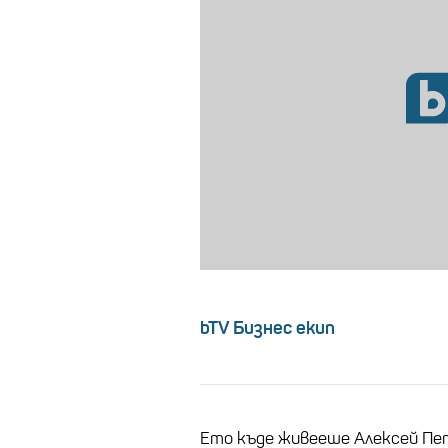
bTV Бизнес екип
Ето къде живееше Алексей Пе