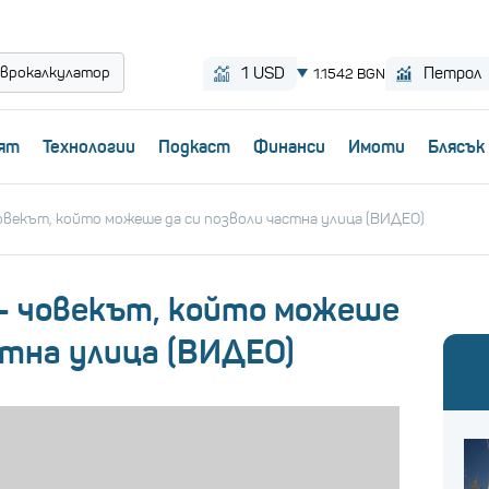
врокалкулатор
ят
Технологии
Пoдкаст
Финанси
Имоти
Блясък
овекът, който можеше да си позволи частна улица (ВИДЕО)
– човекът, който можеше
стна улица (ВИДЕО)