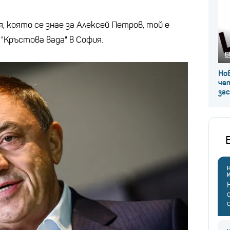
 която се знае за Алексей Петров, той е
. "Кръстова вада" в София.
Б
Нов
че
за
Н