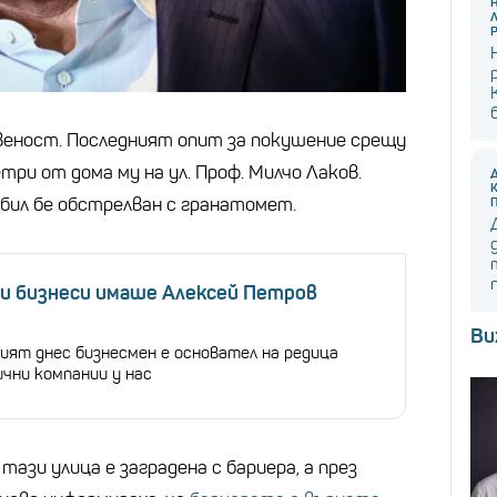
веност. Последният опит за покушение срещу
три от дома му на ул. Проф. Милчо Лаков.
бил бе обстрелван с гранатомет.
ви бизнеси имаше Алексей Петров
Ви
ият днес бизнесмен е основател на редица
чни компании у нас
 тази улица е заградена с бариера, а през