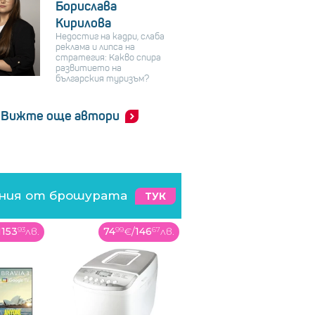
Борислава
Кирилова
Недостиг на кадри, слаба
реклама и липса на
стратегия: Какво спира
развитието на
българския туризъм?
Вижте още автори
ения от брошурата
ТУК
1153
93
лв.
74
99
€
/
146
67
лв.
699
99
€
/
1369
07
лв.