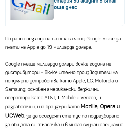
стария ви акаунт в Gmail
още днес
По рано през годината стана ясно, Google може да
плати на Apple до 19 милиарда долара.
Google плаща милиарди долари всяка година на
дистрибутори – включително производители на
популярни устройства като Apple, LG, Motorola и
Samsung; основен американски безжични
оператори като AT&T, T-Mobile и Verizon; и
Mozilla, Opera и
разработчици на браузъри като
UCWeb
, за да осигурят статус по подразбиране
за общата си търсачка и в много случаи специално