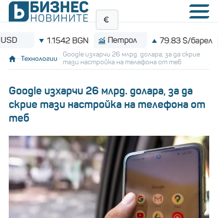
D
Петрол
B
1.1542 BGN
79.83 $/барел
Google изхарчи 26 млрд. долара, за да скрие
Технологии
тази настройка на телефона от теб
Google изхарчи 26 млрд. долара, за да
скрие тази настройка на телефона от
теб