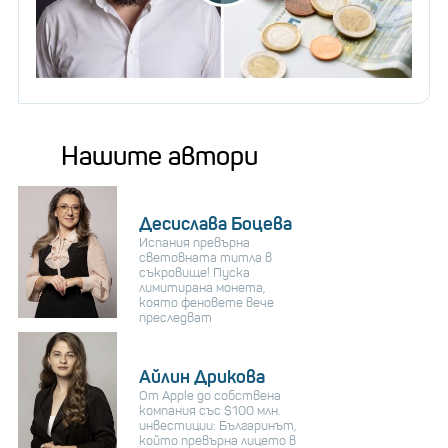
Нашите автори
Десислава Боцева
Испания превърна
световната титла в
съкровище! Пуска
лимитирана монета,
която феновете вече
преследват
Айлин Дрикова
От Apple до собствена
компания със $100 млн.
инвестиции: Българинът,
който превърна лицето в