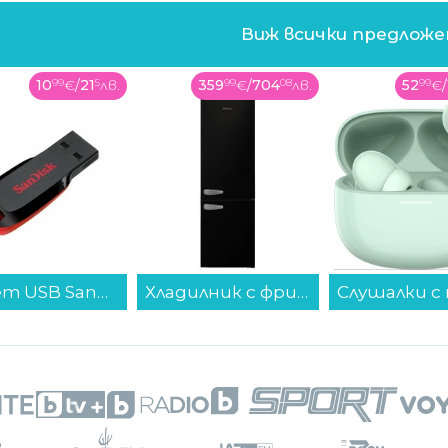
Виж всички предлож
359
99
€
/
704
08
лв.
52
99
€
/
103
64
лв.
39
99
Хладилник с фризер Finlux FXCA 31330 BLE RETRO , 268 l, E , Статична , Черен...
Слушалки с микрофон Xiaomi REDMI BUDS 8 GREEN BHR08UJGL , Bluetooth , IN-EAR (ТАПИ)...