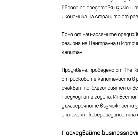
Европа се представя изключит
икономика на страните от рег
Едно от най-големите предизв
региона на Централна и Източ
капитал.
Проучване, проведено от The Re
от рисковите капиталисти в р
очакват по-благоприятен инве
предходната година. Инвести
дългосрочните възможности з
интелект, киберсигурността 
Последвайте businessnovin