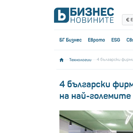
Е
БГ Бизнес
Еврото
ESG
Св
Технологии
4 български фирм
4 български фир
на най-големите