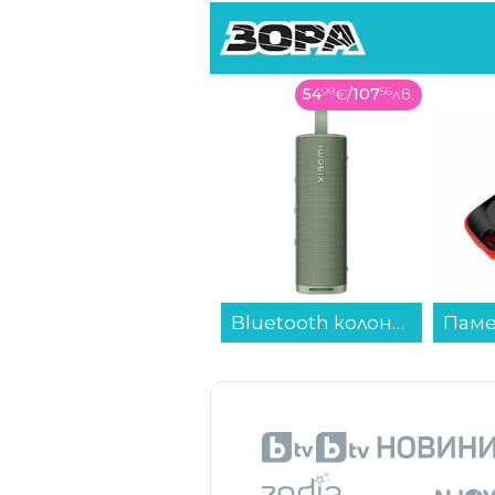
54
99
€
/
107
56
лв.
10
99
€
/
21
5
лв.
Bluetooth колонка Xiaomi Sound Outdoor Green S29H-GL QBH4372GL...
Памет USB SanDisk CRUZER BLADE 32 GB SDCZ50-032G-B35...