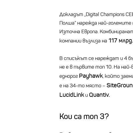
Докладът „Digital Champions C
Полша“ нарежда най-големите 
Източна Европа. Комбиниранат
117 млрд
компании възлиза на
В списъкът се нареждат и 4 б
не е в първите топ 10. На най
Payhawk
еднорог
, който зае
SiteGroun
е на 34-то място –
LucidLink
Quantiv.
и
Кои са топ 3?