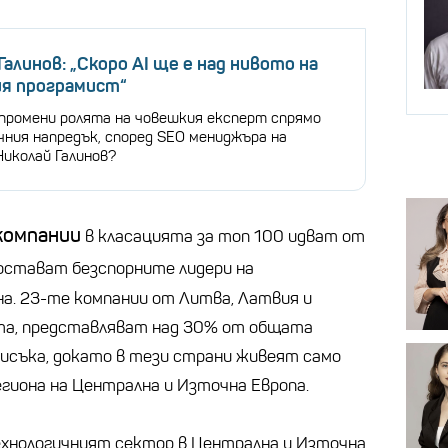
Галинов: „Скоро AI ще е над нивото на
ия програмист“
 промени ролята на човешкия експерт спрямо
чния напредък, според SEO мениджъра на
Николай Галинов?
компании
в класацията за топ 100 идват от
остават безспорните лидери на
на. 23-те компании от Литва, Латвия и
ята, представляват над 30% от общата
писъка, докато в тези страни живеят само
егиона на Централна и Източна Европа.
технологичният сектор в Централна и Източна