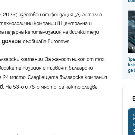
ос
EE 2025“, изготвен от фондация „Дигитална
технологични компании в Централна и
а пазарна капитализация на всички тези
. долара
, съобщава Euronews.
С
ългарски компании. За жалост никоя от тях
Тр
клю
-високата позиция е първият български
да
ма 24 място. Следващата българска компания
d.
На 53-о и 78-о място са както следва
Н