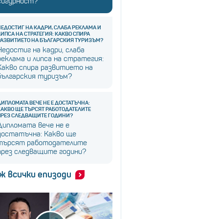
сигурност?
НЕДОСТИГ НА КАДРИ, СЛАБА РЕКЛАМА И
ЛИПСА НА СТРАТЕГИЯ: КАКВО СПИРА
РАЗВИТИЕТО НА БЪЛГАРСКИЯ ТУРИЗЪМ?
Недостиг на кадри, слаба
реклама и липса на стратегия:
Какво спира развитието на
българския туризъм?
ДИПЛОМАТА ВЕЧЕ НЕ Е ДОСТАТЪЧНА:
КАКВО ЩЕ ТЪРСЯТ РАБОТОДАТЕЛИТЕ
ПРЕЗ СЛЕДВАЩИТЕ ГОДИНИ?
Дипломата вече не е
достатъчна: Какво ще
търсят работодателите
през следващите години?
ж всички епизоди