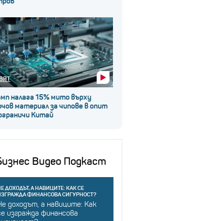
тров
ВЯТ
ъмп налага 15% мито върху
чов материал за чипове в опит
 ограничи Китай
Бизнес Видео Подкаст
Е ДОХОДЪТ, А НАВИЦИТЕ: КАК СЕ
ИЗГРАЖДА ФИНАНСОВА СИГУРНОСТ?
Не доходът, а навиците: Как
се изгражда финансова