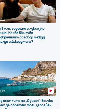
ВЯТ
 1 млн. годишно и луксозно
ние: Какво включва
едбрачният договор между
налдо и Джорджина?
ВЯТ
д снимките на „Одисея“ всички
кат да посетят този забравен