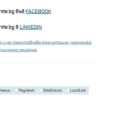
nite.bg във
FACEBOOK
ite.bg в
LINKEDIN
 и не представлява консултация, препоръка
стиционно решение.
мпании
PayHawk
SiteGround
LucidLink