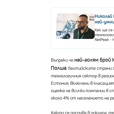
Николай 
най-умн
Как ще се
технологи
NetPeak - 
най-голям брой 
Въпреки че
Полша
, балтийските страни 
технологичния сектор в регио
Естония, включени в класаци
оценка на всички компании в с
около 4% от населението на р
Както се посочва в доклада, 