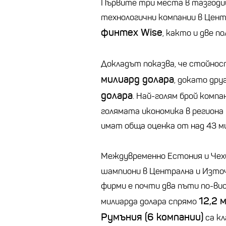
Първите три места в тазгоди
технологични компании в Цент
финтех Wise
, както и две п
Докладът показва, че стойнос
милиард долара
, докато дру
долара
. Най-голям брой компа
голямата икономика в региона
имат обща оценка от над 43 ми
Междувременно Естония и Чех
шампиони в Централна и Изто
фирми е почти два пъти по-ви
12,2 
милиарда долара спрямо
Румъния (6 компании)
са кл