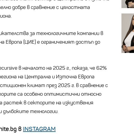
елно добре в сравнение с цялостната
иона.
икателства за технологичните компании в
на Европа (ЦИЕ) е ограниченият достъп до
cursive в началото на 2025 г., показа, че 62%
егиона на Централна и Източна Европа
стиционен климат през 2025 г. в сравнение с
торите са особено оптимистични относно
а растеж в секторите на изкуствения
и дълбоките технологии.
ite.bg в
INSTAGRAM