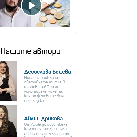
Нашите автори
Десислава Боцева
Испания превърна
световната титла в
съкровище! Пуска
лимитирана монета,
която феновете вече
преследват
Айлин Дрикова
От Apple до собствена
компания със $100 млн.
инвестиции: Българинът,