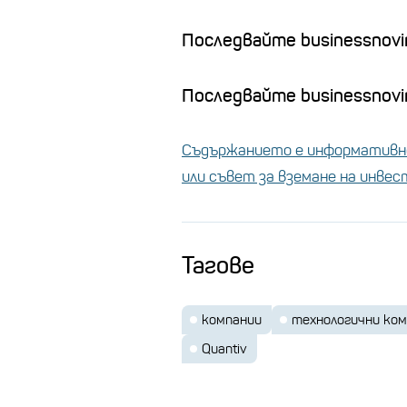
Последвайте businessnovi
Последвайте businessnovin
Съдържанието е информативно
или съвет за вземане на инве
Тагове
компании
технологични ко
Quantiv