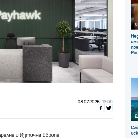
С
Над
име
пр
Ро
03.07.2025
13:00
С
Сле
ис
рална и Източна Европа