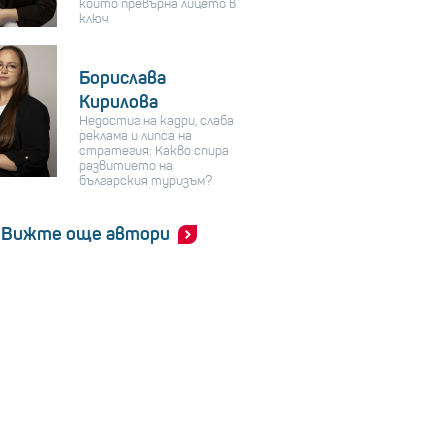
който превърна лицето в
ключ
Борислава
Кирилова
Недостиг на кадри, слаба
реклама и липса на
стратегия: Какво спира
развитието на
българския туризъм?
Вижте още автори