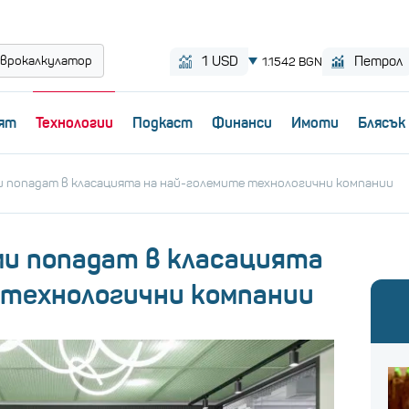
врокалкулатор
ят
Технологии
Пoдкаст
Финанси
Имоти
Блясък
и попадат в класацията на най-големите технологични компании
ми попадат в класацията
 технологични компании