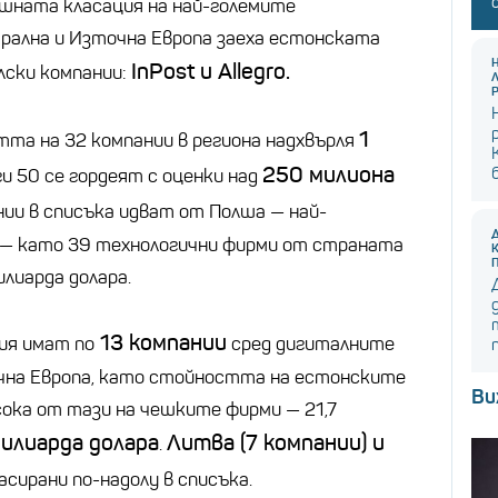
шната класация на най-големите
рална и Източна Европа заеха естонската
InPost и Allegro.
олски компании:
1
тта на 32 компании в региона надхвърля
250 милиона
ги 50 се гордеят с оценки над
нии в списъка идват от Полша — най-
 — като 39 технологични фирми от страната
лиарда долара.
13 компании
ия имат по
сред дигиталните
чна Европа, като стойността на естонските
Ви
сока от тази на чешките фирми — 21,7
милиарда долара
Литва (7 компании) и
.
асирани по-надолу в списъка.