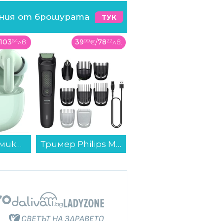
ения от брошурата
ТУК
€
/
78
22
лв.
54
99
€
/
107
56
лв.
599
99
€
/
1173
48
лв.
Тример Philips MG3945/15...
Месомелачка Crown CTG-20GW...
Хладилник с горна камера Crown CFN500WDX , 479 l, E , No Frost , Инокс...