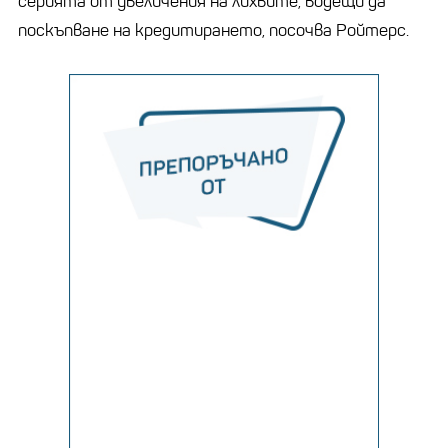
серията от увеличения на лихвите, водещи да
поскъпване на кредитирането, посочва Ройтерс.