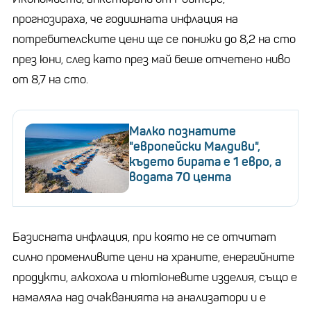
прогнозираха, че годишната инфлация на
потребителските цени ще се понижи до 8,2 на сто
през юни, след като през май беше отчетено ниво
от 8,7 на сто.
Малко познатите
"европейски Малдиви",
където бирата е 1 евро, а
водата 70 цента
Базисната инфлация, при която не се отчитат
силно променливите цени на храните, енергийните
продукти, алкохола и тютюневите изделия, също е
намаляла над очакванията на анализатори и е