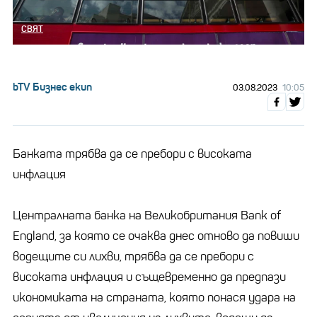
СВЯТ
bTV Бизнес екип
03.08.2023
10:05
Банката трябва да се пребори с високата
инфлация
Централната банка на Великобритания Bank of
England, за която се очаква днес отново да повиши
водещите си лихви, трябва да се пребори с
високата инфлация и същевременно да предпази
икономиката на страната, която понася удара на