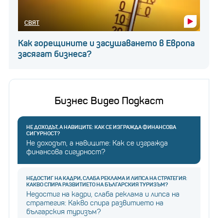
СВЯТ
Как горещините и засушаването в Европа
засягат бизнеса?
Бизнес Видео Подкаст
НЕ ДОХОДЪТ, А НАВИЦИТЕ: КАК СЕ ИЗГРАЖДА ФИНАНСОВА
СИГУРНОСТ?
Не доходът, а навиците: Как се изгражда
финансова сигурност?
НЕДОСТИГ НА КАДРИ, СЛАБА РЕКЛАМА И ЛИПСА НА СТРАТЕГИЯ:
КАКВО СПИРА РАЗВИТИЕТО НА БЪЛГАРСКИЯ ТУРИЗЪМ?
Недостиг на кадри, слаба реклама и липса на
стратегия: Какво спира развитието на
българския туризъм?