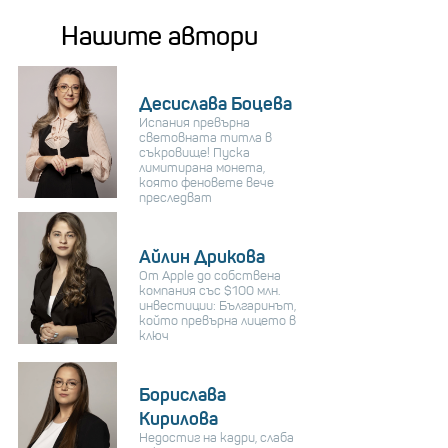
Нашите автори
Десислава Боцева
Испания превърна
световната титла в
съкровище! Пуска
лимитирана монета,
която феновете вече
преследват
Айлин Дрикова
От Apple до собствена
компания със $100 млн.
инвестиции: Българинът,
който превърна лицето в
ключ
Борислава
Кирилова
Недостиг на кадри, слаба