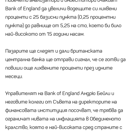
Повечето анализатори и инвеститори очакват
Bank of England да увеличи водещите си лихвени
проценти с 25 базисни пункта (0,25 процентни
пункта) до равнище от 5,25 на сто, което би било
най-високото от 15 години насам.
Пазарите ще следят и дали британската
централна банка ще отправи сигнал, че се готви да
повиши още лихвените проценти през идните
месеци.
Управителят на Bank of England Андрю Бейли и
неговите колеги от Съвета на директорите на
финансовата институция посочват, че трябва да
ограничат нивата на инфлацията в Обединеното
кралство, която е най-високата сред страните с