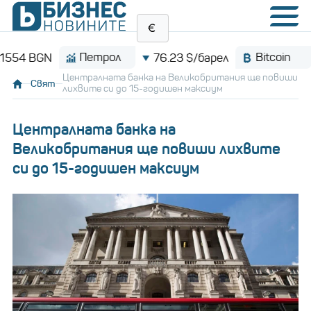
Петрол
Bitcoin
 BGN
76.23 $/барел
$6
Централната банка на Великобритания ще повиши
Свят
лихвите си до 15-годишен максиум
Централната банка на
Великобритания ще повиши лихвите
си до 15-годишен максиум