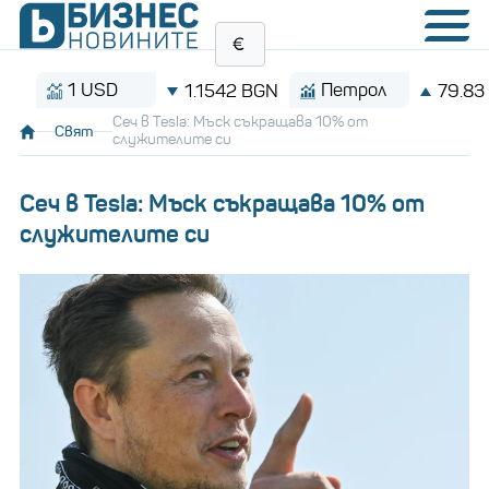
1 USD
Петрол
1.1542 BGN
79.83 $/ба
Сеч в Tesla: Мъск съкращава 10% от
Свят
служителите си
Сеч в Tesla: Мъск съкращава 10% от
служителите си