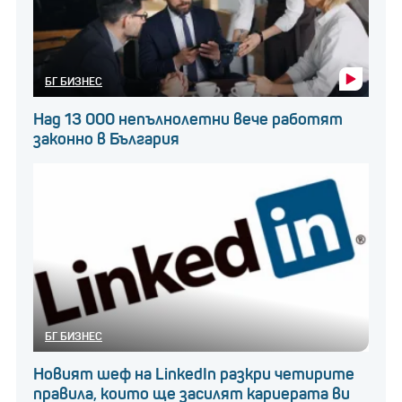
БГ БИЗНЕС
Над 13 000 непълнолетни вече работят
законно в България
БГ БИЗНЕС
Новият шеф на LinkedIn разкри четирите
правила, които ще засилят кариерата ви