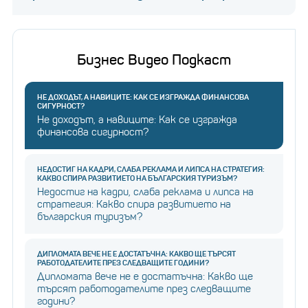
Бизнес Видео Подкаст
НЕ ДОХОДЪТ, А НАВИЦИТЕ: КАК СЕ ИЗГРАЖДА ФИНАНСОВА
СИГУРНОСТ?
Не доходът, а навиците: Как се изгражда
финансова сигурност?
НЕДОСТИГ НА КАДРИ, СЛАБА РЕКЛАМА И ЛИПСА НА СТРАТЕГИЯ:
КАКВО СПИРА РАЗВИТИЕТО НА БЪЛГАРСКИЯ ТУРИЗЪМ?
Недостиг на кадри, слаба реклама и липса на
стратегия: Какво спира развитието на
българския туризъм?
ДИПЛОМАТА ВЕЧЕ НЕ Е ДОСТАТЪЧНА: КАКВО ЩЕ ТЪРСЯТ
РАБОТОДАТЕЛИТЕ ПРЕЗ СЛЕДВАЩИТЕ ГОДИНИ?
Дипломата вече не е достатъчна: Какво ще
търсят работодателите през следващите
години?