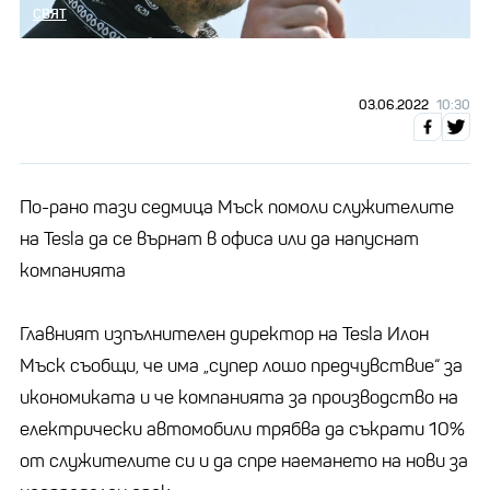
СВЯТ
03.06.2022
10:30
По-рано тази седмица Мъск помоли служителите
на Tesla да се върнат в офиса или да напуснат
компанията
Главният изпълнителен директор на Tesla Илон
Мъск съобщи, че има „супер лошо предчувствие“ за
икономиката и че компанията за производство на
електрически автомобили трябва да съкрати 10%
от служителите си и да спре наемането на нови за