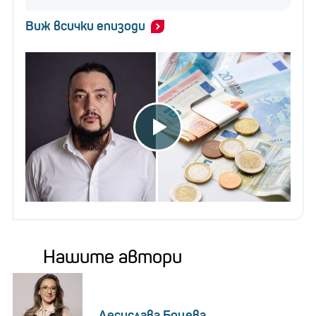
Виж всички епизоди
Нашите автори
Десислава Боцева