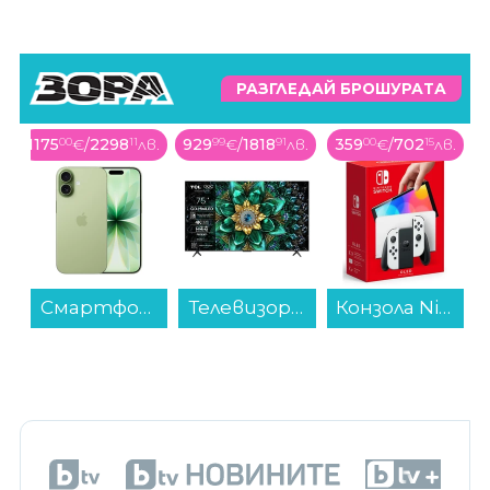
РАЗГЛЕДАЙ БРОШУРАТА
1175
00
€
/
2298
11
лв.
929
99
€
/
1818
91
лв.
359
00
€
/
702
15
лв.
Смартфон Apple iPhone 17 512GB Sage mg6v4 , 512 GB, 8 GB...
Телевизор TCL 75Q6C , 189 см, 3840x2160 UHD-4K , 75 inch, Android , Mini LED , Smart TV...
Конзола Nintendo Switch OLED White...