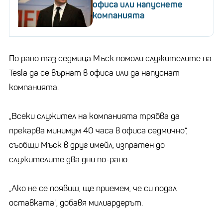
офиса или напуснете
компанията
По рано таз седмица Мъск помоли служителите на
Tesla да се върнат в офиса или да напуснат
компанията.
„Всеки служител на компанията трябва да
прекарва минимум 40 часа в офиса седмично“,
съобщи Мъск в друг имейл, изпратен до
служителите два дни по-рано.
„Ако не се появиш, ще приемем, че си подал
оставката", добавя милиардерът.