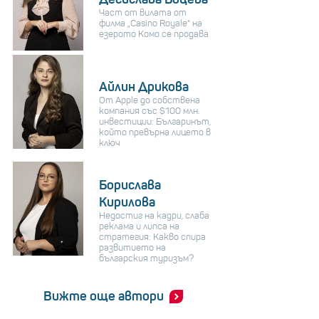
Част от вилата от
филма „Casino Royale“ на
езерото Комо се продава
Айлин Дрикова
От Apple до собствена
компания със $100 млн.
инвестиции: Българинът,
който превърна лицето в
ключ
Борислава
Кирилова
Недостиг на кадри, слаба
реклама и липса на
стратегия: Какво спира
развитието на
българския туризъм?
Вижте още автори