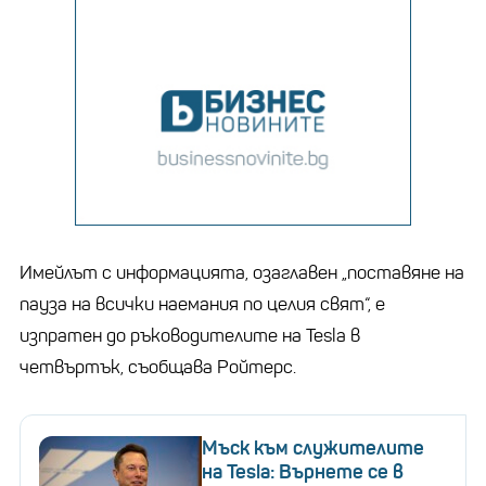
Имейлът с информацията, озаглавен „поставяне на
пауза на всички наемания по целия свят“, е
изпратен до ръководителите на Tesla в
четвъртък, съобщава Ройтерс.
Мъск към служителите
на Tesla: Върнете се в