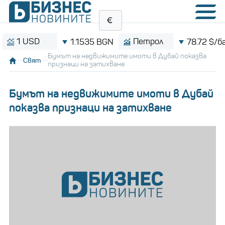
USD
Петрол
1.1535 BGN
78.72 $/барел
Бумът на недвижимите имоти в Дубай показва
Свят
признаци на затихване
Бумът на недвижимите имоти в Дубай
показва признаци на затихване