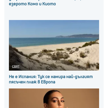
езерото Комо и Киото
СВЯТ
Не е Испания: Тук се намира най-дългият
пясъчен плаж в Европа