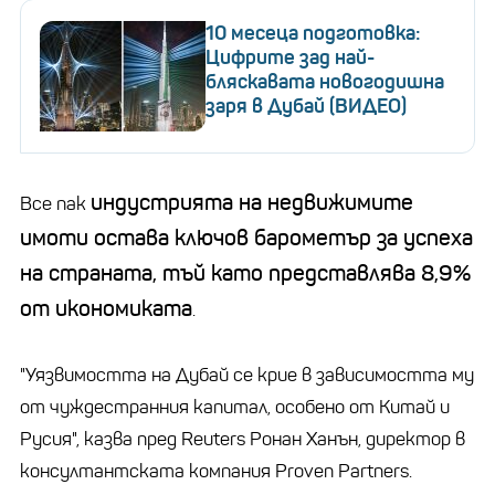
10 месеца подготовка:
Цифрите зад най-
бляскавата новогодишна
заря в Дубай (ВИДЕО)
индустрията на недвижимите
Все пак
имоти остава ключов барометър за успеха
на страната, тъй като представлява 8,9%
от икономиката
.
"Уязвимостта на Дубай се крие в зависимостта му
от чуждестранния капитал, особено от Китай и
Русия", казва пред Reuters Ронан Ханън, директор в
консултантската компания Proven Partners.