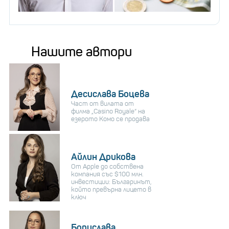
Нашите автори
Десислава Боцева
Част от вилата от
филма „Casino Royale“ на
езерото Комо се продава
Айлин Дрикова
От Apple до собствена
компания със $100 млн.
инвестиции: Българинът,
който превърна лицето в
ключ
Борислава