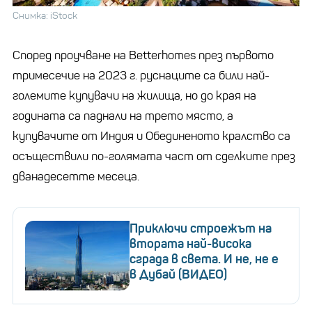
Снимка: iStock
Според проучване на Betterhomes през първото
тримесечие на 2023 г. руснаците са били най-
големите купувачи на жилища, но до края на
годината са паднали на трето място, а
купувачите от Индия и Обединеното кралство са
осъществили по-голямата част от сделките през
дванадесетте месеца.
Приключи строежът на
втората най-висока
сграда в света. И не, не е
в Дубай (ВИДЕО)