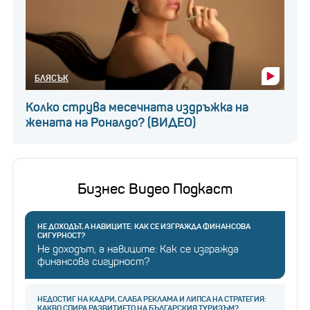
БЛЯСЪК
Колко струва месечната издръжка на
жената на Роналдо? (ВИДЕО)
Бизнес Видео Подкаст
НЕ ДОХОДЪТ, А НАВИЦИТЕ: КАК СЕ ИЗГРАЖДА ФИНАНСОВА
СИГУРНОСТ?
Не доходът, а навиците: Как се изгражда
финансова сигурност?
НЕДОСТИГ НА КАДРИ, СЛАБА РЕКЛАМА И ЛИПСА НА СТРАТЕГИЯ:
КАКВО СПИРА РАЗВИТИЕТО НА БЪЛГАРСКИЯ ТУРИЗЪМ?