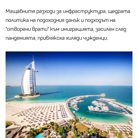
Мащабните разходи за инфраструктура, щедрата
политика на подоходния данък и подходът на
"отворени врати" към имиграцията, засилен след
пандемията, привлякоха хиляди чужденци.