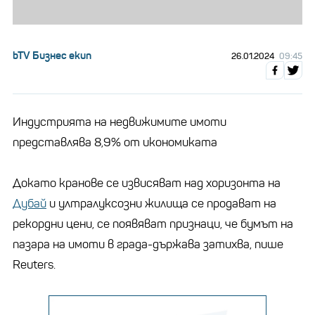
bTV Бизнес екип
26.01.2024
09:45
Индустрията на недвижимите имоти
представлява 8,9% от икономиката
Докато кранове се извисяват над хоризонта на
Дубай
и ултралуксозни жилища се продават на
рекордни цени, се появяват признаци, че бумът на
пазара на имоти в града-държава затихва, пише
Reuters.