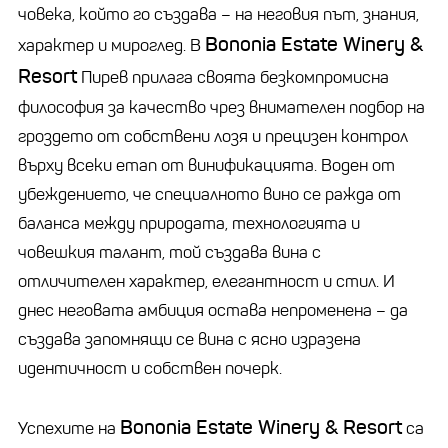
човека, който го създава – на неговия път, знания,
Bononia Estate Winery &
характер и мироглед. В
Resort
Пирев прилага своята безкомпромисна
философия за качество чрез внимателен подбор на
гроздето от собствени лозя и прецизен контрол
върху всеки етап от винификацията. Воден от
убеждението, че специалното вино се ражда от
баланса между природата, технологията и
човешкия талант, той създава вина с
отличителен характер, елегантност и стил. И
днес неговата амбиция остава непроменена – да
създава запомнящи се вина с ясно изразена
идентичност и собствен почерк.
Bononia Estate Winery & Resort
Успехите на
са