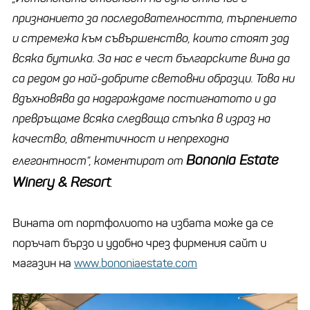
признанието за последователността, търпението
и стремежа към съвършенство, които стоят зад
всяка бутилка. За нас е чест българските вина да
са редом до най-добрите световни образци. Това ни
вдъхновява да надграждаме постигнатото и да
превръщаме всяка следваща стъпка в израз на
качество, автентичност и непреходна
Bononia Estate
елегантност“, коментират от
Winery & Resort
.
Вината от портфолиото на избата може да се
поръчат бързо и удобно чрез фирмения сайт и
магазин на
www.bononiaestate.com