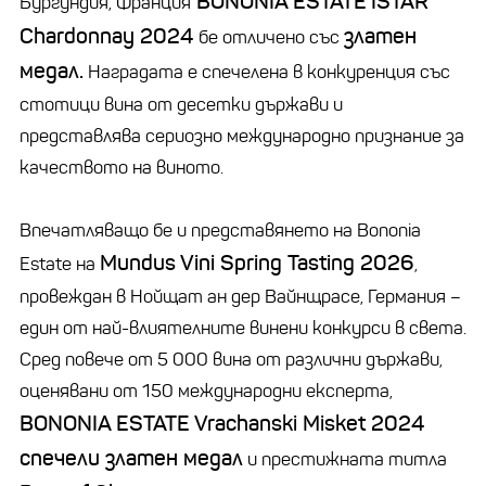
BONONIA ESTATE
ISTAR
Бургундия, Франция
Chardonnay 2024
златен
бе отличено със
медал.
Наградата е спечелена в конкуренция със
стотици вина от десетки държави и
представлява сериозно международно признание за
качеството на виното.
Впечатляващо бе и представянето на Bononia
Mundus Vini Spring Tasting 2026
Estate на
,
провеждан в Нойщат ан дер Вайнщрасе, Германия –
един от най-влиятелните винени конкурси в света.
Сред повече от 5 000 вина от различни държави,
оценявани от 150 международни експерта,
BONONIA ESTATE
Vrachanski Misket 2024
спечели златен медал
и престижната титла