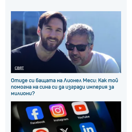
СВЯТ
Отиде си бащата на Лионел Меси: Как той
помогна на сина си да изгради империя за
милиони?