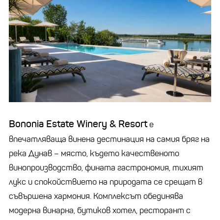
Bononia Estate Winery & Resort
е
впечатляваща винена дестинация на самия бряг на
река Дунав – място, където качественото
винопроизводство, фината гастрономия, тихият
лукс и спокойствието на природата се срещат в
съвършена хармония. Комплексът обединява
модерна винарна, бутиков хотел, ресторант с