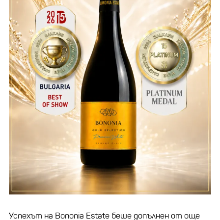
Успехът на Bononia Estate беше допълнен от още