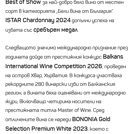
Best of Show
за най-добро бяло вино от местен
сорт в категорията „Бели вина от България“.
ISTAR Chardonnay 2024
допълни успеха на
сребърен медал
избата със
.
Следващото значимо международно признание през
Balkans
годината дойде от престижния конкурс
International Wine Competition 2026
, проведен
на остров Хвар, Хърватия. В конкурса участваха
рекордните 280 винарски изби от Балканския
регион, а вината бяха оценявани от международно
жури, включващо четирима носители на
престижната титла Master of Wine. Сред
BONONIA Gold
отличените вина се нареди
Selection Premium White 2023
, което с