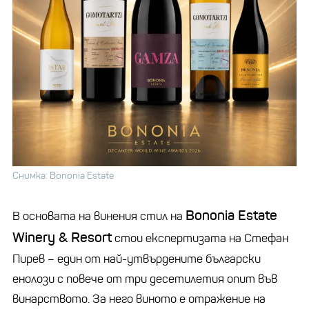
Снимка: Bononia Estate
Bononia Estate
В основата на винения стил на
Winery & Resort
стои експертизата на Стефан
Пирев – един от най-утвърдените български
енолози с повече от три десетилетия опит във
винарството. За него виното е отражение на