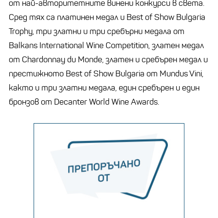
от най-авторитетните винени конкурси в света.
Сред тях са платинен медал и Best of Show Bulgaria
Trophy, три златни и три сребърни медала от
Balkans International Wine Competition, златен медал
от Chardonnay du Monde, златен и сребърен медал и
престижното Best of Show Bulgaria от Mundus Vini,
както и три златни медала, един сребърен и един
бронзов от Decanter World Wine Awards.