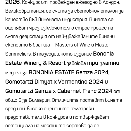
2026
. Конкурсът, провеждан ежегодно в Лондон,
Великобритания, се счита за световния еталон за
качество във винената индустрия. Вината се
оценяват чрез изключително строг процес на
сляпа дегустация от най-уважаваните винени
експерти в бранша – Masters of Wine и Master
Bononia
Sommeliers. В тазгодишното издание
Estate Winery & Resort
три златни
завоюва
BONONIA ESTATE
Gamza 2024,
медала за
Gomotartzi Dimyat x Vermentino 2024 и
Gomotartzi Gamza x Cabernet Franc 2024
от
общо 5 за България. Отличията поставят вината
сред най-високо оценените български
представители в конкурса и потвърждават
потенциала на местните сортове да се