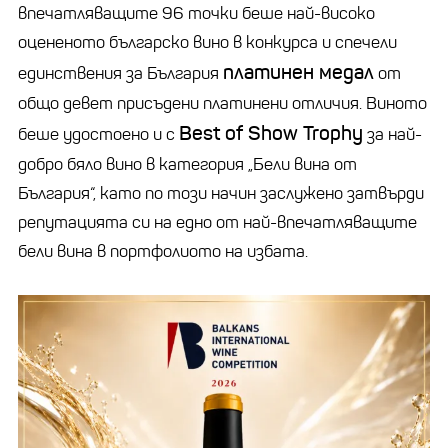
впечатляващите 96 точки беше най-високо
оцененото българско вино в конкурса и спечели
платинен медал
единствения за България
от
общо девет присъдени платинени отличия. Виното
Best of Show Trophy
беше удостоено и с
за най-
добро бяло вино в категория „Бели вина от
България“, като по този начин заслужено затвърди
репутацията си на едно от най-впечатляващите
бели вина в портфолиото на избата.