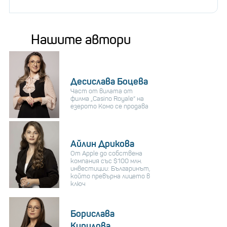
Нашите автори
Десислава Боцева
Част от вилата от
филма „Casino Royale“ на
езерото Комо се продава
Айлин Дрикова
От Apple до собствена
компания със $100 млн.
инвестиции: Българинът,
който превърна лицето в
ключ
Борислава
Кирилова