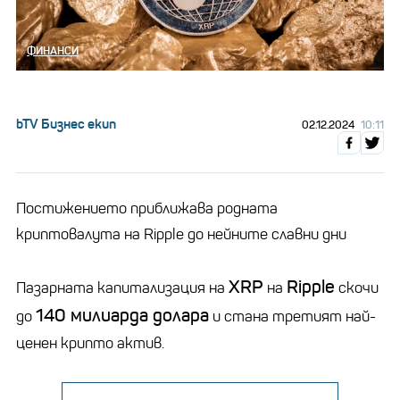
ФИНАНСИ
bTV Бизнес екип
02.12.2024
10:11
Постижението приближава родната
криптовалута на Ripple до нейните славни дни
XRP
Ripple
Пазарната капитализация на
на
скочи
140 милиарда долара
до
и стана третият най-
ценен крипто актив.