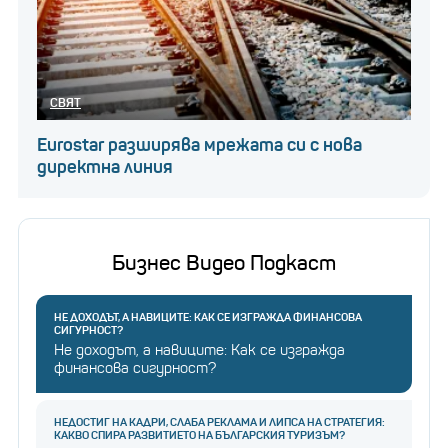
Последвайте businessnovinite.bg
във
FACEBOOK
Последвайте businessnovinite.bg в
LINKEDIN
СВЯТ
Eurostar разширява мрежата си с нова
директна линия
Бизнес Видео Подкаст
НЕ ДОХОДЪТ, А НАВИЦИТЕ: КАК СЕ ИЗГРАЖДА ФИНАНСОВА
СИГУРНОСТ?
Не доходът, а навиците: Как се изгражда
финансова сигурност?
НЕДОСТИГ НА КАДРИ, СЛАБА РЕКЛАМА И ЛИПСА НА СТРАТЕГИЯ:
КАКВО СПИРА РАЗВИТИЕТО НА БЪЛГАРСКИЯ ТУРИЗЪМ?