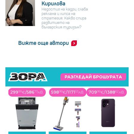
Кирилова
Недостиг на кадри, слаба
реклама и липса на
стратегия: Какво спира
развитието на
българския туризъм?
Вижте още автори
РАЗГЛЕДАЙ БРОШУРАТА
299
99
€
/
586
73
лв.
598
99
€
/
1171
53
лв.
709
99
€
/
1388
62
лв.