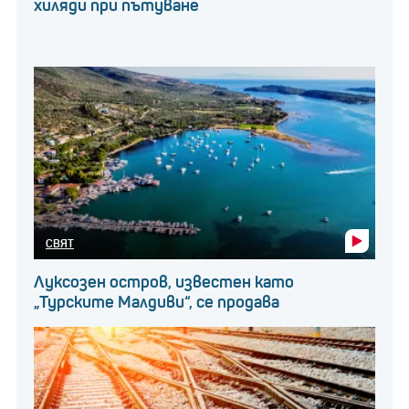
хиляди при пътуване
2021 г., след като Генслер намекна, че ще се
оттегли, като след официалното обявяване на
оставката му последва скок от 25% до 1,4 долара,
когато той официално обяви оставката си.
Пазарните наблюдатели разглеждат напускането
на Генслер като потенциален катализатор за
разрешаване на правните предизвикателства на
Ripple, като експерти предполагат, че текущите
СВЯТ
дела на SEC срещу крипто компаниите може да
Луксозен остров, известен като
бъдат отхвърлени.
„Турските Малдиви“, се продава
Последвайте businessnovinite.bg
в
INSTAGRAM