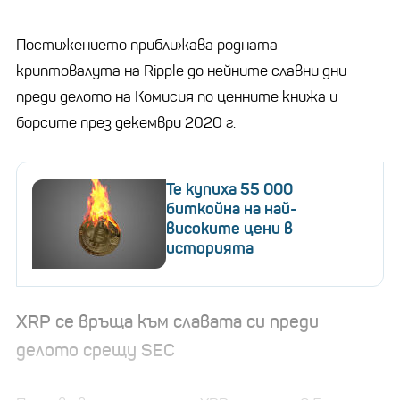
Постижението приближава родната
криптовалута на Ripple до нейните славни дни
преди делото на Комисия по ценните книжа и
борсите през декември 2020 г.
Те купиха 55 000
биткойна на най-
високите цени в
историята
XRP се връща към славата си преди
делото срещу SEC