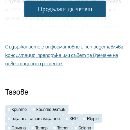
По това време цената на XRP падна от 0,5 долара
Продължи да четеш
на 0,17 долара, като приблизително 15 милиарда
долара бяха изтрити от пазара. Отне почти
четири години на XRP да възстанови позицията си
и да се върне сред топ 7 на крипто активите, а
сега се изкачва по-високо.
Съдържанието е информативно и не представлява
консултация, препоръка или съвет за вземане на
XRP е на 27% разстояние от най-високата си
инвестиционно решение.
стойност за всички времена от 3,4 долара,
поставена през януари 2018 г. Сега активът
биткойн и етер
изостава само от
в класацията
Тагове
Биткойн запазва
на крипто активите.
първото си място с пазарна
крипто
крипто актив
капитализация от близо 2 трилиона
пазарна капитализация
XRP
Ripple
долара, докато
Етерът следва с оценка от
Солана
Тетер
Tether
Solana