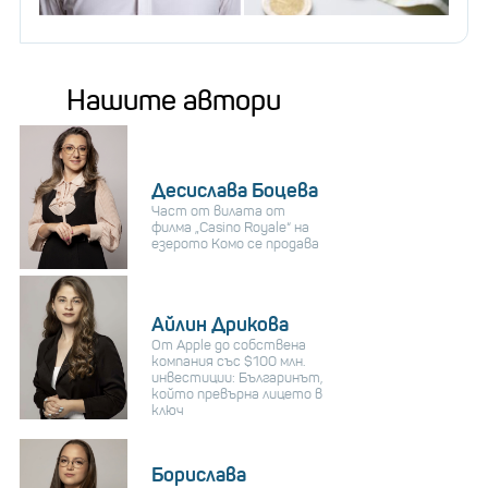
Нашите автори
Десислава Боцева
Част от вилата от
филма „Casino Royale“ на
езерото Комо се продава
Айлин Дрикова
От Apple до собствена
компания със $100 млн.
инвестиции: Българинът,
който превърна лицето в
ключ
Борислава