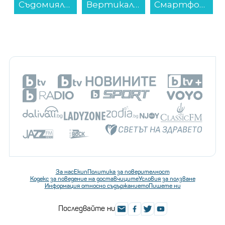
Съдомиялна машина за вграждане Finlux DFX4573ABI , 10 комплекта, 450 Ш, мм, C...
Вертикална прахосмукачка Dyson V12s Detect Slim Submarine (485350-01)...
Смартфон OPPO Reno 16 5G PURPLE BLACK 512/8 , 512 GB, 8 GB...
За нас
Екип
Политика за поверителност
Кодекс за поведение на доставчиците
Условия за ползване
Информация относно съдържанието
Пишете ни
Последвайте ни