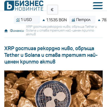
1 USD
Петрол
1.1535 BGN
78.72 $/
XRP достига рекордно ниво, обръща Tether и
Финанси
Solana и става третият най-ценен крипто
актив
XRP достига рекордно ниво, обръща
Tether и Solana и става третият най-
ценен крипто актив