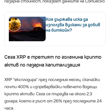
пазарна стойност, показват данните на CoinGecko.
Коя държава иска да
използва вулкани за добив
на биткойн?
Сега XRP е третият по големина крипто
актив по пазарна капитализация
XRP "експлодира" през последния месец, скачайки
почти 400% и изпреварвайки повечето водещи
крипто активи. Сега се търгува на около 2,3
долара, което е ръст от 26% през последните 24
часа.