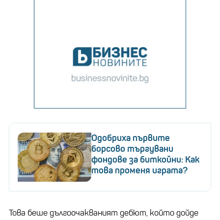
Одобриха първите
борсово търгувани
фондове за биткойни: Как
това променя играта?
Това беше дългоочакваният дебют, който дойде