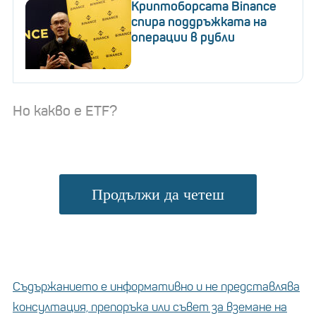
Криптоборсата Binance
спира поддръжката на
операции в рубли
Но какво е ETF?
Продължи да четеш
Съдържанието е информативно и не представлява
ETF може да включва комбинация от златни и
консултация, препоръка или съвет за вземане на