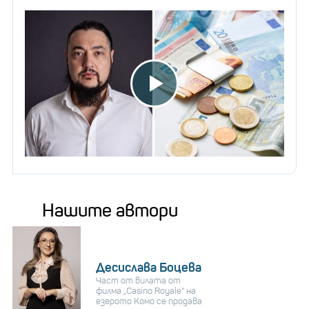
Нашите автори
Десислава Боцева
Част от вилата от
филма „Casino Royale“ на
езерото Комо се продава