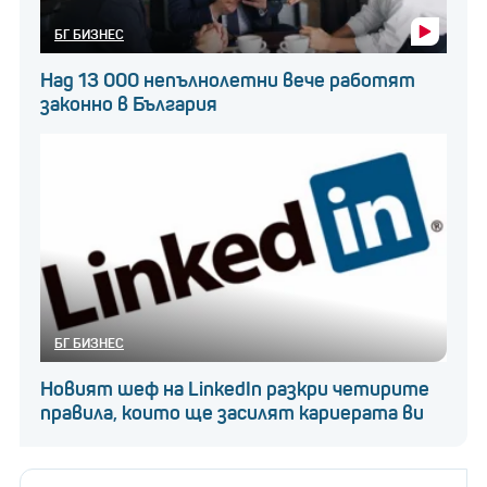
БГ БИЗНЕС
Над 13 000 непълнолетни вече работят
законно в България
БГ БИЗНЕС
Новият шеф на LinkedIn разкри четирите
правила, които ще засилят кариерата ви