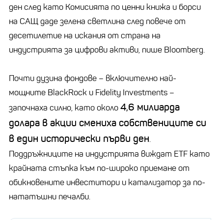
ден след като Комисията по ценни книжа и борси
на САЩ даде зелена светлина след повече от
десетилетие на искания от страна на
индустрията за цифрови активи, пише Bloomberg.
Почти дузина фондове – включително най-
мощните BlackRock и Fidelity Investments –
4,6 милиарда
започнаха силно, като около
долара в акции смениха собствениците си
в един
исторически първи ден
.
Поддръжниците на индустрията виждат ETF като
крайната стъпка към по-широко приемане от
обикновените инвеститори и катализатор за по-
нататъшни печалби.