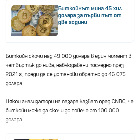
Биткойнът мина 45 хил.
долара за първи път от
две години
Биткойн скочи над 49 000 долара в един момент в
четвъртък до нива, наблюдавани последно през
2021 г., преди да се установи обратно до 46 075
долара.
Някои анализатори на пазара казват пред CNBC, че
биткойн може да скочи до повече от 100 000
долара.