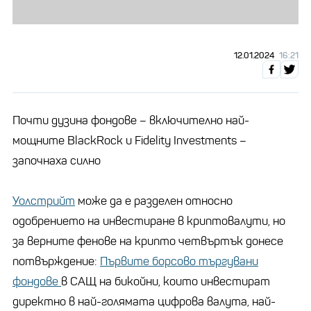
12.01.2024
16:21
Почти дузина фондове – включително най-
мощните BlackRock и Fidelity Investments –
започнаха силно
Уолстрийт
може да е разделен относно
одобрението на инвестиране в криптовалути, но
за верните фенове на крипто четвъртък донесе
потвърждение:
Първите борсово търгувани
фондове
в САЩ на бикойни, които инвестират
директно в най-голямата цифрова валута, най-