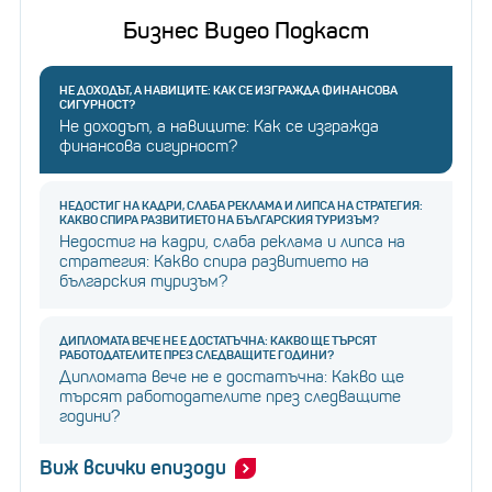
Бизнес Видео Подкаст
НЕ ДОХОДЪТ, А НАВИЦИТЕ: КАК СЕ ИЗГРАЖДА ФИНАНСОВА
СИГУРНОСТ?
Не доходът, а навиците: Как се изгражда
финансова сигурност?
НЕДОСТИГ НА КАДРИ, СЛАБА РЕКЛАМА И ЛИПСА НА СТРАТЕГИЯ:
КАКВО СПИРА РАЗВИТИЕТО НА БЪЛГАРСКИЯ ТУРИЗЪМ?
Недостиг на кадри, слаба реклама и липса на
стратегия: Какво спира развитието на
българския туризъм?
ДИПЛОМАТА ВЕЧЕ НЕ Е ДОСТАТЪЧНА: КАКВО ЩЕ ТЪРСЯТ
РАБОТОДАТЕЛИТЕ ПРЕЗ СЛЕДВАЩИТЕ ГОДИНИ?
Дипломата вече не е достатъчна: Какво ще
търсят работодателите през следващите
години?
Виж всички епизоди