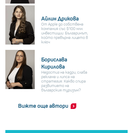
Айлин Дрикова
От Apple до собствена
компания със $100 млн.
инвестиции: Българинът,
който превърна лицето в
ключ
Борислава
Кирилова
Недостиг на кадри, слаба
реклама и липса на
стратегия: Какво спира
развитието на
българския туризъм?
Вижте още автори