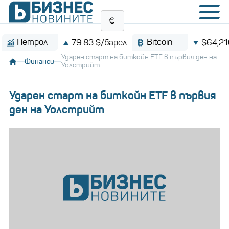
Петрол
Bitcoin
79.83 $/барел
$64,210.0
Ударен старт на биткойн ETF в първия ден на
Финанси
Уолстрийт
Ударен старт на биткойн ETF в първия
ден на Уолстрийт