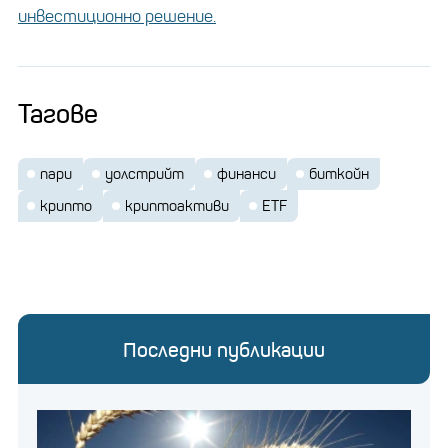
сребърни кюлчета или акции както в най-добрите
инвестиционно решение.
технологични, така и застрахователни компании.
Тагове
пари
уолстрийт
финанси
биткойн
крипто
криптоактиви
ETF
Последни публикации