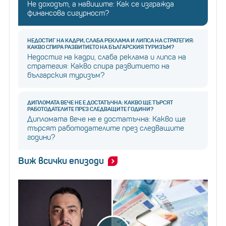
Не доходът, а навиците: Как се изгражда
финансова сигурност?
НЕДОСТИГ НА КАДРИ, СЛАБА РЕКЛАМА И ЛИПСА НА СТРАТЕГИЯ:
КАКВО СПИРА РАЗВИТИЕТО НА БЪЛГАРСКИЯ ТУРИЗЪМ?
Недостиг на кадри, слаба реклама и липса на
стратегия: Какво спира развитието на
българския туризъм?
ДИПЛОМАТА ВЕЧЕ НЕ Е ДОСТАТЪЧНА: КАКВО ЩЕ ТЪРСЯТ
РАБОТОДАТЕЛИТЕ ПРЕЗ СЛЕДВАЩИТЕ ГОДИНИ?
Дипломата вече не е достатъчна: Какво ще
търсят работодателите през следващите
години?
Виж всички епизоди