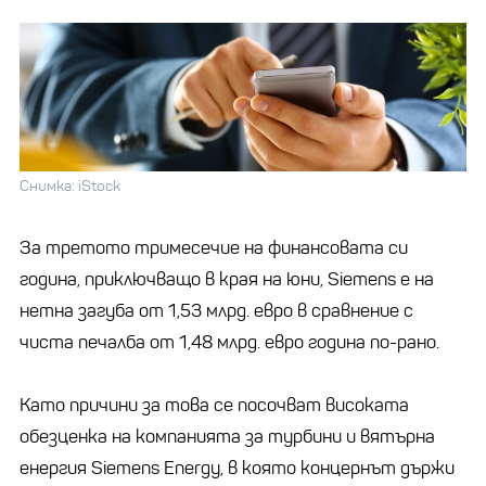
Снимка: iStock
За третото тримесечие на финансовата си
година, приключващо в края на юни, Siemens е на
нетна загуба от 1,53 млрд. евро в сравнение с
чиста печалба от 1,48 млрд. евро година по-рано.
Като причини за това се посочват високата
обезценка на компанията за турбини и вятърна
енергия Siemens Energy, в която концернът държи