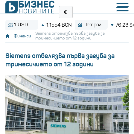
1 USD
Петрол
1.1554 BGN
76.23 $/барел
Siemens отбелязва първа загуба за
Финанси
тримесичието от 12 години
Siemens отбелязва първа загуба за
тримесичието от 12 години