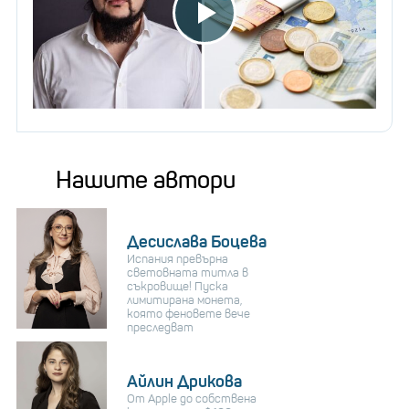
Нашите автори
Десислава Боцева
Испания превърна
световната титла в
съкровище! Пуска
лимитирана монета,
която феновете вече
преследват
Айлин Дрикова
От Apple до собствена