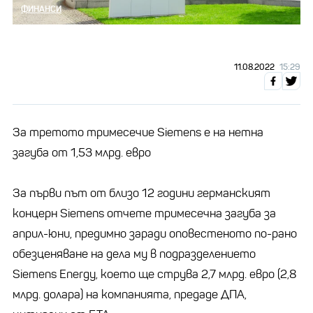
ФИНАНСИ
11.08.2022
15:29
За третото тримесечие Siemens е на нетна
загуба от 1,53 млрд. евро
За първи път от близо 12 години германският
концерн Siemens отчете тримесечна загуба за
април-юни, предимно заради оповестеното по-рано
обезценяване на дела му в подразделението
Siemens Energy, което ще струва 2,7 млрд. евро (2,8
млрд. долара) на компанията, предаде ДПА,