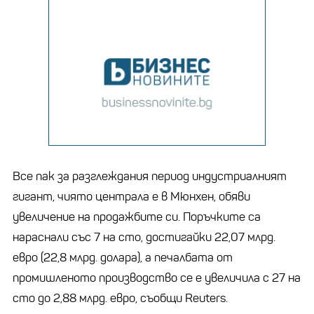
Все пак за разглеждания период индустриалният
гигант, чиято централа е в Мюнхен, обяви
увеличение на продажбите си. Поръчките са
нараснали със 7 на сто, достигайки 22,07 млрд.
евро (22,8 млрд. долара), а печалбата от
промишленото производство се е увеличила с 27 на
сто до 2,88 млрд. евро, съобщи Reuters.