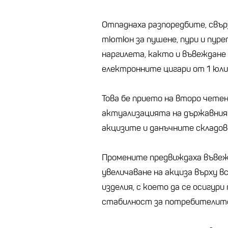
Отпаднаха разпоредбите, свърз
тютюн за пушене, пури и пуре
наргилета, както и въвеждане
електронните цигари от 1 юли
Това бе прието на второ четен
актуализацията на държавния 
акцизите и данъчните складов
Промените предвиждаха въвежд
увеличаване на акциза върху
изделия, с което да се осигури
стабилност за потребителит