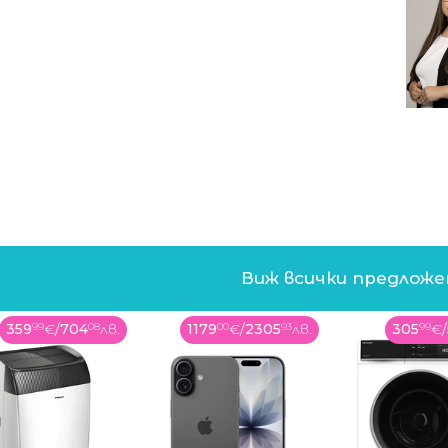
Виж всички предлож
359
99
€
/
704
08
лв.
1179
00
€
/
2305
93
лв.
305
99
€
/