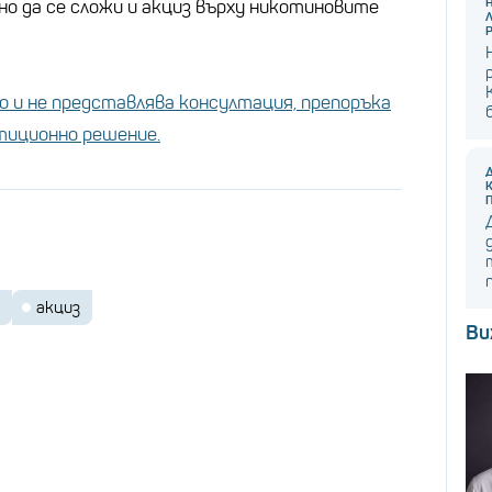
но да се сложи и акциз върху никотиновите
 и не представлява консултация, препоръка
стиционно решение.
акциз
Ви