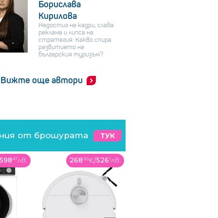
Борислава
Кирилова
Недостиг на кадри, слаба
реклама и липса на
стратегия: Какво спира
развитието на
българския туризъм?
Вижте още автори
ения от брошурата
ТУК
598
47
лв.
268
99
€
/
526
1
лв.
1569
00
€
/
3068
7
лв.