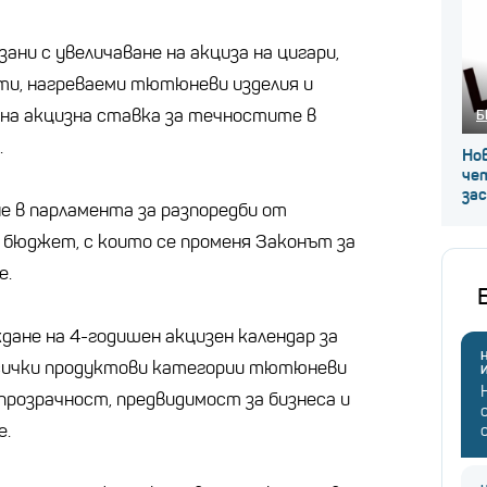
ани с увеличаване на акциза на цигари,
ти, нагреваеми тютюневи изделия и
 на акцизна ставка за течностите в
Б
.
Нов
че
за
е в парламента за разпоредби от
бюджет, с които се променя Законът за
е.
ане на 4-годишен акцизен календар за
Н
 всички продуктови категории тютюневи
 прозрачност, предвидимост за бизнеса и
е.