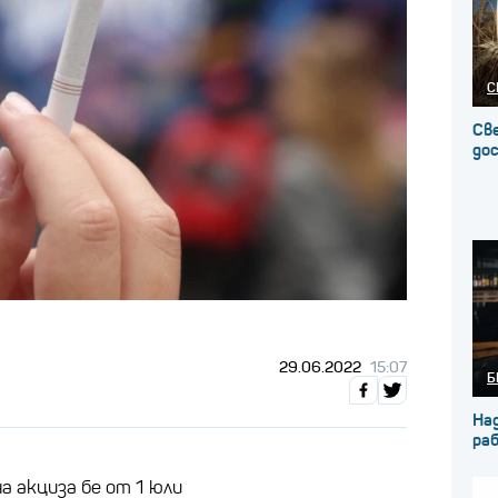
С
Св
до
29.06.2022
15:07
Б
На
ра
а акциза бе от 1 юли