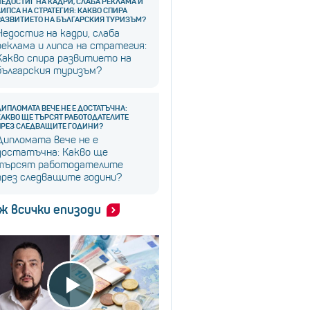
НЕДОСТИГ НА КАДРИ, СЛАБА РЕКЛАМА И
ЛИПСА НА СТРАТЕГИЯ: КАКВО СПИРА
РАЗВИТИЕТО НА БЪЛГАРСКИЯ ТУРИЗЪМ?
Недостиг на кадри, слаба
реклама и липса на стратегия:
Какво спира развитието на
българския туризъм?
ДИПЛОМАТА ВЕЧЕ НЕ Е ДОСТАТЪЧНА:
КАКВО ЩЕ ТЪРСЯТ РАБОТОДАТЕЛИТЕ
ПРЕЗ СЛЕДВАЩИТЕ ГОДИНИ?
Дипломата вече не е
достатъчна: Какво ще
търсят работодателите
през следващите години?
ж всички епизоди