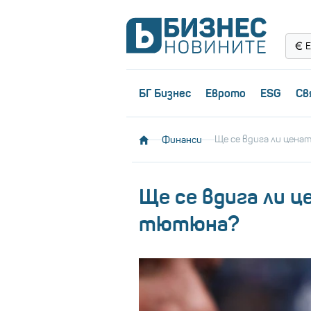
Е
БГ Бизнес
Еврото
ESG
Св
Финанси
Ще се вдига ли цена
Ще се вдига ли ц
тютюна?