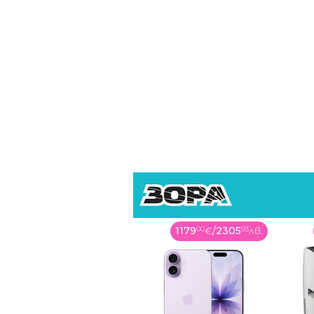
1179
00
€
/
2305
93
лв.