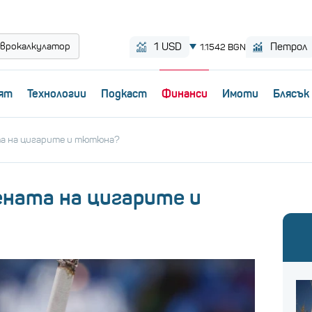
врокалкулатор
ят
Технологии
Пoдкаст
Финанси
Имоти
Блясък
та на цигарите и тютюна?
ената на цигарите и