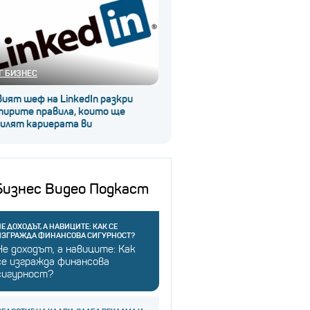
Г БИЗНЕС
ият шеф на LinkedIn разкри
тирите правила, които ще
силят кариерата ви
Бизнес Видео Подкаст
Е ДОХОДЪТ, А НАВИЦИТЕ: КАК СЕ
ИЗГРАЖДА ФИНАНСОВА СИГУРНОСТ?
Не доходът, а навиците: Как
се изгражда финансова
сигурност?