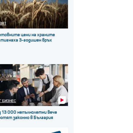
ВЯТ
етовните цени на храните
стигнаха 3-годишен връх
Г БИЗНЕС
д 13 000 непълнолетни вече
ботят законно в България