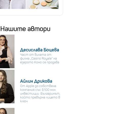
Нашите автори
Десислава Боцева
Част от вилата от
филма „Casino Royale“ на
езерото Комо се продава
Айлин Дрикова
От Apple до собствена
компания със $100 млн.
инвестиции: Българинът,
който превърна лицето в
ключ