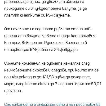
работещи за износ, да увеличат обмена на
приходите си в чуждестранна валута, за да
платят сметките си към хазната.
От началото на годината рублата стана най-
успешната валута в света поради капиталовия
контрол, въведен от Русия след военната й
интервенция в Украйна на 24 февруари.
Силните колебания на рублата намаляха след
неимоверните скокове и спадове, при които тя се
понижи рекордно до 121,53 рубли за долар през
март, след което скочи до 7-годишен връх от 50,01
през юни.
Съдържанието е информативно и не представлява