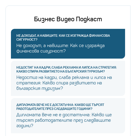
Бизнес Видео Подкаст
НЕ ДОХОДЪТ, А НАВИЦИТЕ: КАК СЕ ИЗГРАЖДА ФИНАНСОВА
СИГУРНОСТ?
Не доходът, а навиците: Как се изгражда
финансова сигурност?
НЕДОСТИГ НА КАДРИ, СЛАБА РЕКЛАМА И ЛИПСА НА СТРАТЕГИЯ:
КАКВО СПИРА РАЗВИТИЕТО НА БЪЛГАРСКИЯ ТУРИЗЪМ?
Недостиг на кадри, слаба реклама и липса на
стратегия: Какво спира развитието на
българския туризъм?
ДИПЛОМАТА ВЕЧЕ НЕ Е ДОСТАТЪЧНА: КАКВО ЩЕ ТЪРСЯТ
РАБОТОДАТЕЛИТЕ ПРЕЗ СЛЕДВАЩИТЕ ГОДИНИ?
Дипломата вече не е достатъчна: Какво ще
търсят работодателите през следващите
години?