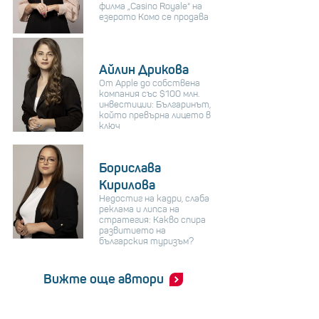
филма „Casino Royale“ на
езерото Комо се продава
Айлин Дрикова
От Apple до собствена
компания със $100 млн.
инвестиции: Българинът,
който превърна лицето в
ключ
Борислава
Кирилова
Недостиг на кадри, слаба
реклама и липса на
стратегия: Какво спира
развитието на
българския туризъм?
Вижте още автори