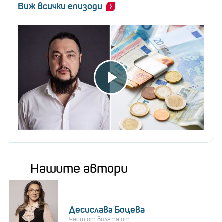
Виж всички епизоди
Нашите автори
Десислава Боцева
Част от вилата от