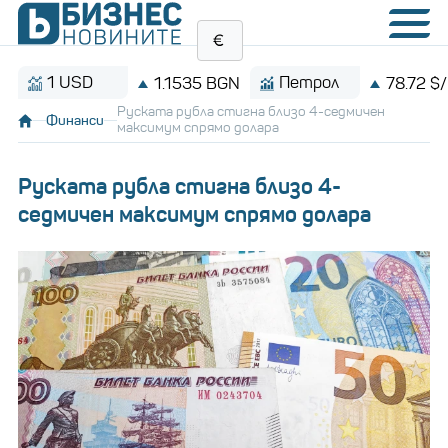
1 USD
Петрол
1.1535 BGN
78.72 $/баре
Руската рубла стигна близо 4-седмичен
Финанси
максимум спрямо долара
Руската рубла стигна близо 4-
седмичен максимум спрямо долара