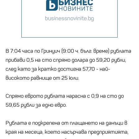
В 7:04 часа по Гринуич (9:00 ч. бълг. време) рублата
прибави 0,5 на сто спрямо долара до 59,20 рубли,
след като за кратко достигна 57,70 - най-
високото равнище от 25 юли.
Спрямо еврото рублата нарасна с 0,9 на сто до
59,65 рубли за едно евро.
Рублата е подкрепена от плащането на данъци в
края на месеца, което насърчава предприятията,